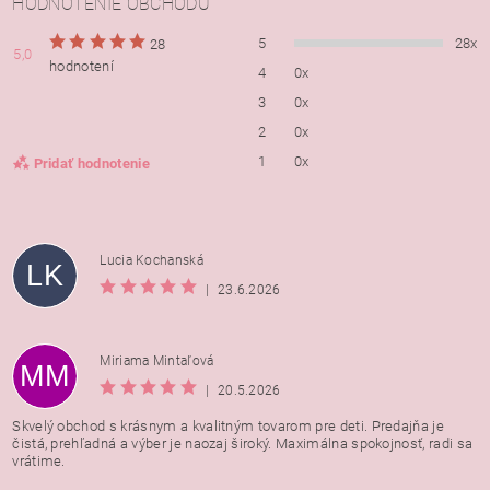
HODNOTENIE OBCHODU
5
28x
28
5,0
hodnotení
4
0x
3
0x
2
0x
1
0x
Pridať hodnotenie
Lucia Kochanská
LK
|
23.6.2026
Miriama Mintaľová
MM
|
20.5.2026
Skvelý obchod s krásnym a kvalitným tovarom pre deti. Predajňa je
čistá, prehľadná a výber je naozaj široký. Maximálna spokojnosť, radi sa
vrátime.