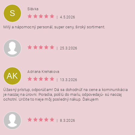
Vložením hodnotenie súhlasíte s
podmienkami ochrany
Slávka
S
osobných údajov
|
4.5.2026
Milý a nápomocný personál, super ceny, široký sortiment.
|
25.3.2026
Adriana Krehakova
AK
|
13.3.2026
Úžasný prístup, odporúčam! Dá sa dohodnúť na cene a kominunikácia
je naozaj na úrovni. Poradia, pošlú do mailu, odpovedajú- sú naozaj
ochotní. Určite to nieje môj posledný nákup. Ďakujem
|
8.3.2026