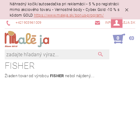
Náhradný kočík/autosedačka pri reklamácii • 5 % po registrácii
mimo akciového tovaru • Vernostné body • Cybex Gold -10 % s
kódom GOLD
https://www.maleja.sk/bonus-program/
+421903961009
INFO@MALEJA.SK
0
€0
FISHER
Žiaden tovar od výrobcu
FISHER
nebol nájdený....