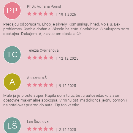
PhDr. Adriana Ponist
PP
|
19.1.2026
Predajcu odporucam. Ehop je skvely. Komunikuju hned. Volaju. Bex
problemov. Rychle dodanie. Skcele balenie. Spolahlivo. S nakupom som
spokojna. Dakujem. Aj zlavu som dostala.🙂
Terezia Cyprianová
TC
|
12.12.2025
Alexandra Š.
A
|
9.12.2025
Male ja je proste super. Kupila som tu uz tretiu autosedacku a som
opatovne maximalne spokojna. V minulosti mi dokonca jednu pomohli
nainstalovat priamo do auta. Tip top vsetko.
Lea Šavelova
LŠ
|
2.12.2025