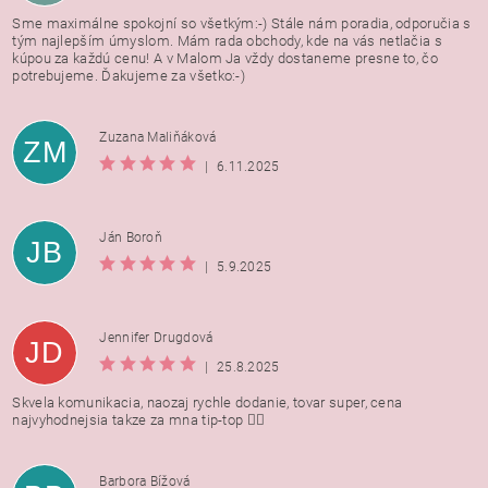
Sme maximálne spokojní so všetkým:-) Stále nám poradia, odporučia s
tým najlepším úmyslom. Mám rada obchody, kde na vás netlačia s
kúpou za každú cenu! A v Malom Ja vždy dostaneme presne to, čo
potrebujeme. Ďakujeme za všetko:-)
Zuzana Maliňáková
ZM
|
6.11.2025
Ján Boroň
JB
|
5.9.2025
Jennifer Drugdová
JD
|
25.8.2025
Skvela komunikacia, naozaj rychle dodanie, tovar super, cena
najvyhodnejsia takze za mna tip-top 👍🏻
Barbora Bížová