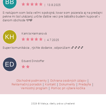
BB
|
13.8.2025
S nakúpom som bola veľmi spokojná, tovar som pozerala aj na predajni
pekne mi bol ukázaný, určite ďalšie veci pre bábätko budem kupovať v
danom obchode 🩵🩶
Kamila Harmanovà
KH
|
4.7.2025
Super komunikácia , rýchle dodanie , odporúčam 💕💕💕💕
Eduard Dindoffer
ED
|
|
Obchodné podmienky
Ochrana osobných údajov
|
|
|
|
Reklamačný poriadok
Kontakt
Dokumenty
Predajňa
|
Vernostný program
Pomoc pri výbere kočíka
2026 © Male ja, všetky práva vyhradené