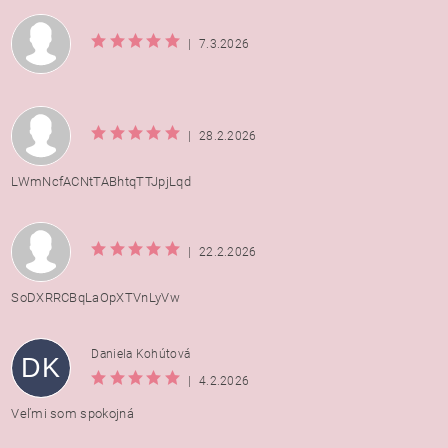
|
7.3.2026
|
28.2.2026
LWmNcfACNtTABhtqTTJpjLqd
|
22.2.2026
SoDXRRCBqLaOpXTVnLyVw
Daniela Kohútová
DK
|
4.2.2026
Veľmi som spokojná