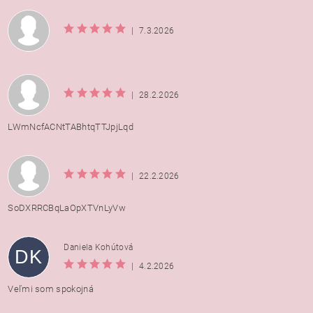
|
7.3.2026
|
28.2.2026
LWmNcfACNtTABhtqTTJpjLqd
|
22.2.2026
SoDXRRCBqLaOpXTVnLyVw
Daniela Kohútová
DK
|
4.2.2026
Veľmi som spokojná