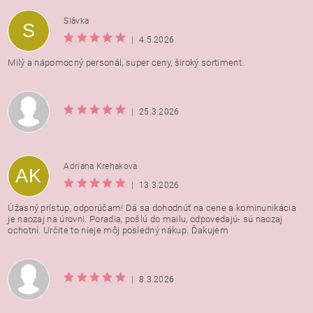
Vložením hodnotenie súhlasíte s
podmienkami ochrany
Slávka
S
osobných údajov
|
4.5.2026
Milý a nápomocný personál, super ceny, široký sortiment.
|
25.3.2026
Adriana Krehakova
AK
|
13.3.2026
Úžasný prístup, odporúčam! Dá sa dohodnúť na cene a kominunikácia
je naozaj na úrovni. Poradia, pošlú do mailu, odpovedajú- sú naozaj
ochotní. Určite to nieje môj posledný nákup. Ďakujem
|
8.3.2026