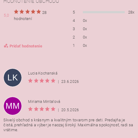
HODNOTENIE OBCHODU
5
28x
28
5,0
hodnotení
4
0x
3
0x
2
0x
1
0x
Pridať hodnotenie
Lucia Kochanská
LK
|
23.6.2026
Miriama Mintaľová
MM
|
20.5.2026
Skvelý obchod s krásnym a kvalitným tovarom pre deti. Predajňa je
čistá, prehľadná a výber je naozaj široký. Maximálna spokojnosť, radi sa
vrátime.