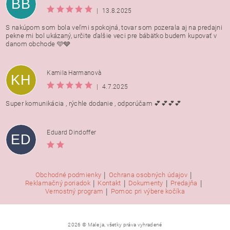
BB
|
13.8.2025
S nakúpom som bola veľmi spokojná, tovar som pozerala aj na predajni
pekne mi bol ukázaný, určite ďalšie veci pre bábätko budem kupovať v
danom obchode 🩵🩶
Kamila Harmanovà
KH
|
4.7.2025
Super komunikácia , rýchle dodanie , odporúčam 💕💕💕💕
Eduard Dindoffer
ED
|
|
Obchodné podmienky
Ochrana osobných údajov
|
|
|
|
Reklamačný poriadok
Kontakt
Dokumenty
Predajňa
|
Vernostný program
Pomoc pri výbere kočíka
2026 © Male ja, všetky práva vyhradené