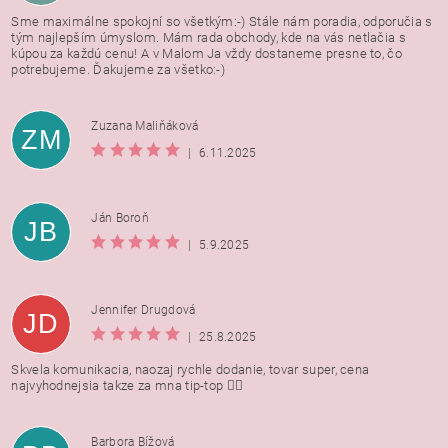
Sme maximálne spokojní so všetkým:-) Stále nám poradia, odporučia s
tým najlepším úmyslom. Mám rada obchody, kde na vás netlačia s
kúpou za každú cenu! A v Malom Ja vždy dostaneme presne to, čo
potrebujeme. Ďakujeme za všetko:-)
Zuzana Maliňáková
ZM
|
6.11.2025
Ján Boroň
JB
|
5.9.2025
Jennifer Drugdová
JD
|
25.8.2025
Skvela komunikacia, naozaj rychle dodanie, tovar super, cena
najvyhodnejsia takze za mna tip-top 👍🏻
Barbora Bížová