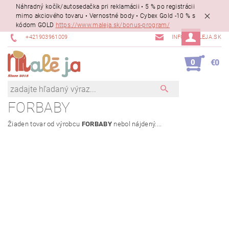
Náhradný kočík/autosedačka pri reklamácii • 5 % po registrácii
mimo akciového tovaru • Vernostné body • Cybex Gold -10 % s
kódom GOLD
https://www.maleja.sk/bonus-program/
+421903961009
INFO@MALEJA.SK
0
€0
FORBABY
Žiaden tovar od výrobcu
FORBABY
nebol nájdený....