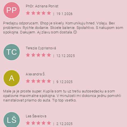
PhDr. Adriana Ponist
PP
|
19.1.2026
Predajcu odporucam. Ehop je skvely. Komunikuju hned. Volaju. Bex
problemov. Rychle dodanie. Skcele balenie. Spolahlivo. S nakupom som
spokojna. Dakujem. Aj zlavu som dostala.🙂
Terezia Cyprianová
TC
|
12.12.2025
Alexandra Š.
A
|
9.12.2025
Male ja je proste super. Kupila som tu uz tretiu autosedacku a som
opatovne maximalne spokojna. V minulosti mi dokonca jednu pomohli
nainstalovat priamo do auta. Tip top vsetko.
Lea Šavelova
LŠ
|
2.12.2025