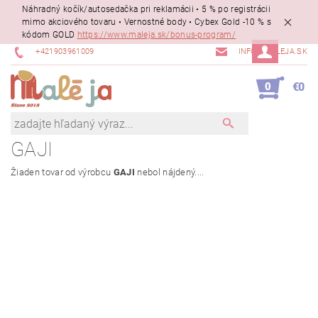
Náhradný kočík/autosedačka pri reklamácii • 5 % po registrácii
mimo akciového tovaru • Vernostné body • Cybex Gold -10 % s
kódom GOLD
https://www.maleja.sk/bonus-program/
+421903961009
INFO@MALEJA.SK
0
€0
GAJI
Žiaden tovar od výrobcu
GAJI
nebol nájdený....