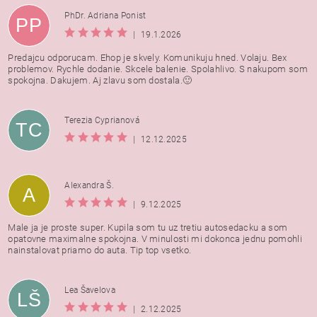
PhDr. Adriana Ponist
PP
|
19.1.2026
Predajcu odporucam. Ehop je skvely. Komunikuju hned. Volaju. Bex
problemov. Rychle dodanie. Skcele balenie. Spolahlivo. S nakupom som
spokojna. Dakujem. Aj zlavu som dostala.🙂
Terezia Cyprianová
TC
|
12.12.2025
Alexandra Š.
A
|
9.12.2025
Male ja je proste super. Kupila som tu uz tretiu autosedacku a som
opatovne maximalne spokojna. V minulosti mi dokonca jednu pomohli
nainstalovat priamo do auta. Tip top vsetko.
Lea Šavelova
LŠ
|
2.12.2025