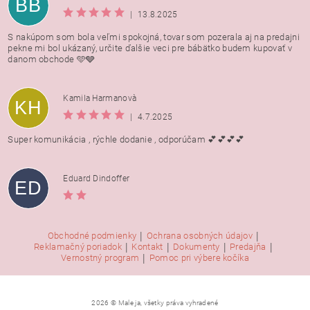
BB
|
13.8.2025
S nakúpom som bola veľmi spokojná, tovar som pozerala aj na predajni
pekne mi bol ukázaný, určite ďalšie veci pre bábätko budem kupovať v
danom obchode 🩵🩶
Kamila Harmanovà
KH
|
4.7.2025
Super komunikácia , rýchle dodanie , odporúčam 💕💕💕💕
Eduard Dindoffer
ED
|
|
Obchodné podmienky
Ochrana osobných údajov
|
|
|
|
Reklamačný poriadok
Kontakt
Dokumenty
Predajňa
|
Vernostný program
Pomoc pri výbere kočíka
2026 © Male ja, všetky práva vyhradené