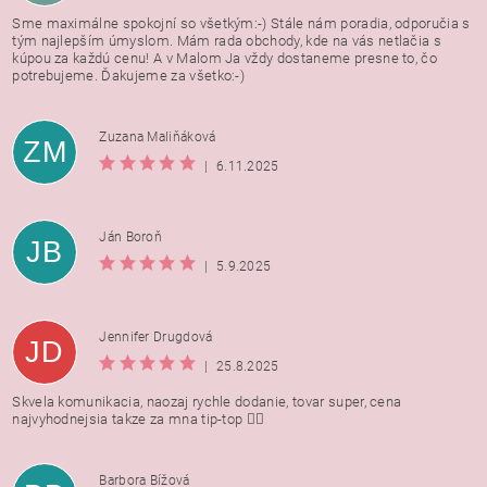
Sme maximálne spokojní so všetkým:-) Stále nám poradia, odporučia s
tým najlepším úmyslom. Mám rada obchody, kde na vás netlačia s
kúpou za každú cenu! A v Malom Ja vždy dostaneme presne to, čo
potrebujeme. Ďakujeme za všetko:-)
Zuzana Maliňáková
ZM
|
6.11.2025
Ján Boroň
JB
|
5.9.2025
Jennifer Drugdová
JD
|
25.8.2025
Skvela komunikacia, naozaj rychle dodanie, tovar super, cena
najvyhodnejsia takze za mna tip-top 👍🏻
Barbora Bížová