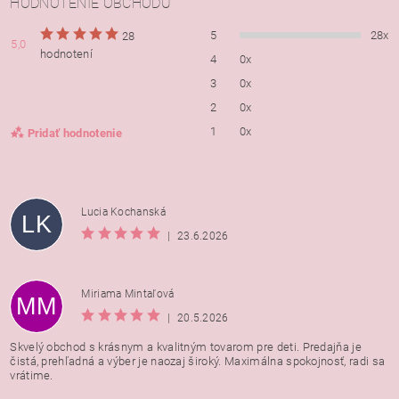
HODNOTENIE OBCHODU
5
28x
28
5,0
hodnotení
4
0x
3
0x
2
0x
1
0x
Pridať hodnotenie
Lucia Kochanská
LK
|
23.6.2026
Miriama Mintaľová
MM
|
20.5.2026
Skvelý obchod s krásnym a kvalitným tovarom pre deti. Predajňa je
čistá, prehľadná a výber je naozaj široký. Maximálna spokojnosť, radi sa
vrátime.