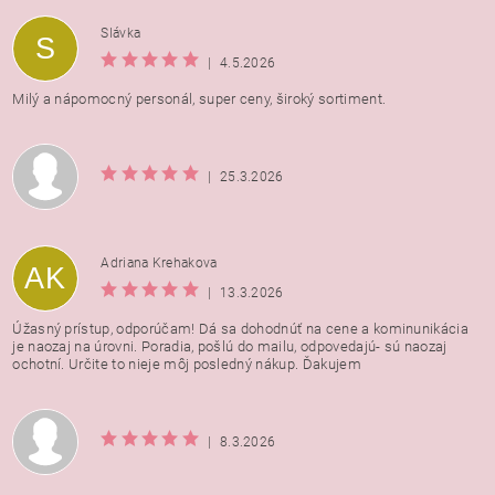
Vložením hodnotenie súhlasíte s
podmienkami ochrany
Slávka
S
osobných údajov
|
4.5.2026
Milý a nápomocný personál, super ceny, široký sortiment.
|
25.3.2026
Adriana Krehakova
AK
|
13.3.2026
Úžasný prístup, odporúčam! Dá sa dohodnúť na cene a kominunikácia
je naozaj na úrovni. Poradia, pošlú do mailu, odpovedajú- sú naozaj
ochotní. Určite to nieje môj posledný nákup. Ďakujem
|
8.3.2026