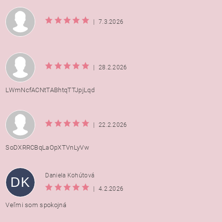
|
7.3.2026
|
28.2.2026
LWmNcfACNtTABhtqTTJpjLqd
|
22.2.2026
SoDXRRCBqLaOpXTVnLyVw
Daniela Kohútová
DK
|
4.2.2026
Veľmi som spokojná