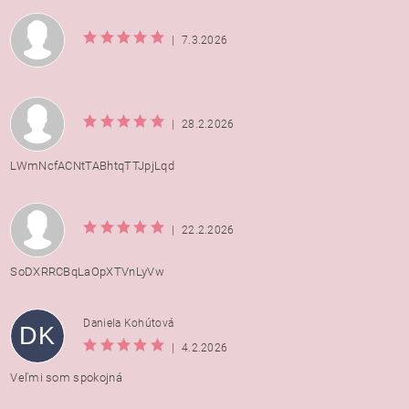
|
7.3.2026
|
28.2.2026
LWmNcfACNtTABhtqTTJpjLqd
|
22.2.2026
SoDXRRCBqLaOpXTVnLyVw
Daniela Kohútová
DK
|
4.2.2026
Veľmi som spokojná