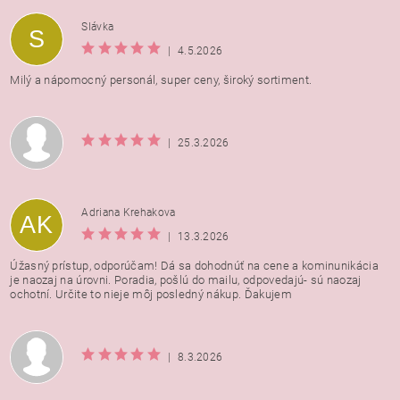
Vložením hodnotenie súhlasíte s
podmienkami ochrany
Slávka
S
osobných údajov
|
4.5.2026
Milý a nápomocný personál, super ceny, široký sortiment.
|
25.3.2026
Adriana Krehakova
AK
|
13.3.2026
Úžasný prístup, odporúčam! Dá sa dohodnúť na cene a kominunikácia
je naozaj na úrovni. Poradia, pošlú do mailu, odpovedajú- sú naozaj
ochotní. Určite to nieje môj posledný nákup. Ďakujem
|
8.3.2026