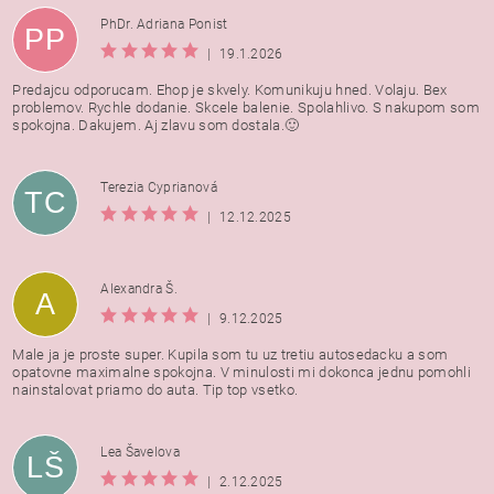
PhDr. Adriana Ponist
PP
|
19.1.2026
Predajcu odporucam. Ehop je skvely. Komunikuju hned. Volaju. Bex
problemov. Rychle dodanie. Skcele balenie. Spolahlivo. S nakupom som
spokojna. Dakujem. Aj zlavu som dostala.🙂
Terezia Cyprianová
TC
|
12.12.2025
Alexandra Š.
A
|
9.12.2025
Male ja je proste super. Kupila som tu uz tretiu autosedacku a som
opatovne maximalne spokojna. V minulosti mi dokonca jednu pomohli
nainstalovat priamo do auta. Tip top vsetko.
Lea Šavelova
LŠ
|
2.12.2025