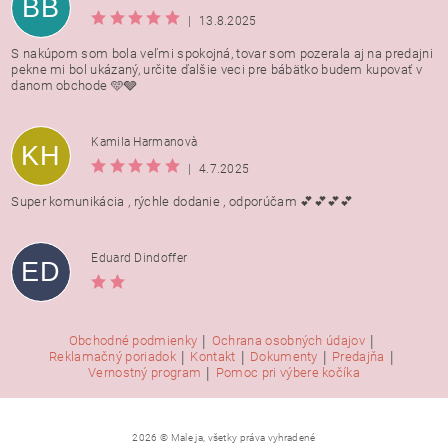
BB
|
13.8.2025
S nakúpom som bola veľmi spokojná, tovar som pozerala aj na predajni
pekne mi bol ukázaný, určite ďalšie veci pre bábätko budem kupovať v
danom obchode 🩵🩶
Kamila Harmanovà
KH
|
4.7.2025
Super komunikácia , rýchle dodanie , odporúčam 💕💕💕💕
Eduard Dindoffer
ED
|
|
Obchodné podmienky
Ochrana osobných údajov
|
|
|
|
Reklamačný poriadok
Kontakt
Dokumenty
Predajňa
|
Vernostný program
Pomoc pri výbere kočíka
2026 © Male ja, všetky práva vyhradené