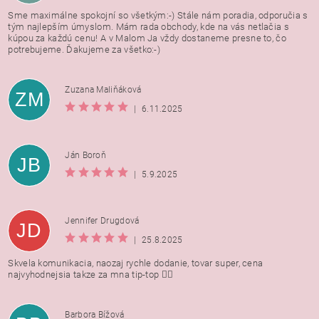
Sme maximálne spokojní so všetkým:-) Stále nám poradia, odporučia s
tým najlepším úmyslom. Mám rada obchody, kde na vás netlačia s
kúpou za každú cenu! A v Malom Ja vždy dostaneme presne to, čo
potrebujeme. Ďakujeme za všetko:-)
Zuzana Maliňáková
ZM
|
6.11.2025
Ján Boroň
JB
|
5.9.2025
Jennifer Drugdová
JD
|
25.8.2025
Skvela komunikacia, naozaj rychle dodanie, tovar super, cena
najvyhodnejsia takze za mna tip-top 👍🏻
Barbora Bížová