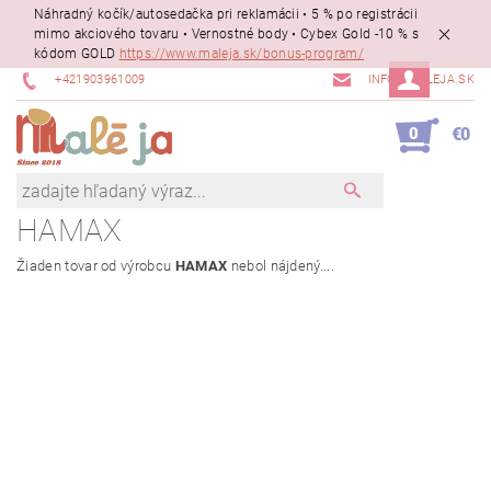
Náhradný kočík/autosedačka pri reklamácii • 5 % po registrácii
mimo akciového tovaru • Vernostné body • Cybex Gold -10 % s
kódom GOLD
https://www.maleja.sk/bonus-program/
+421903961009
INFO@MALEJA.SK
0
€0
HAMAX
Žiaden tovar od výrobcu
HAMAX
nebol nájdený....