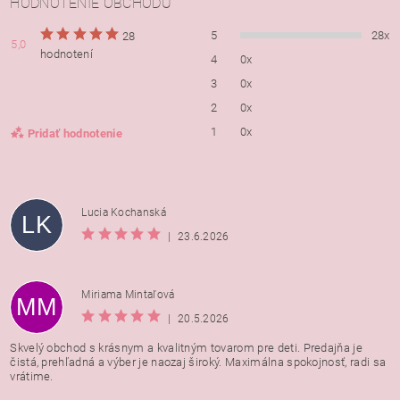
HODNOTENIE OBCHODU
5
28x
28
5,0
hodnotení
4
0x
3
0x
2
0x
1
0x
Pridať hodnotenie
Lucia Kochanská
LK
|
23.6.2026
Miriama Mintaľová
MM
|
20.5.2026
Skvelý obchod s krásnym a kvalitným tovarom pre deti. Predajňa je
čistá, prehľadná a výber je naozaj široký. Maximálna spokojnosť, radi sa
vrátime.