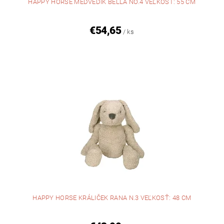
HAPPY HORSE MEDVEDÍK BELLA NO.4 VEĽKOSŤ: 55 CM
€54,65
/ ks
HAPPY HORSE KRÁLIČEK RANA N.3 VEĽKOSŤ: 48 CM