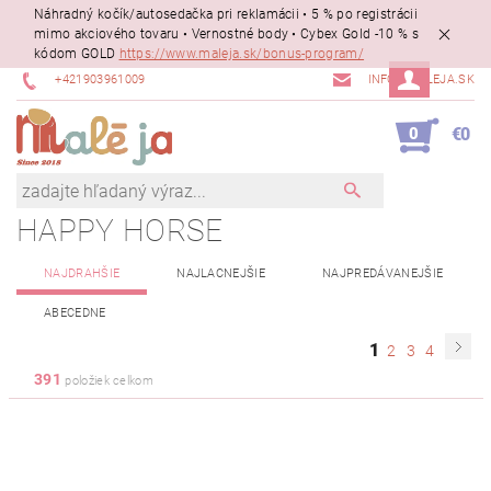
Náhradný kočík/autosedačka pri reklamácii • 5 % po registrácii
mimo akciového tovaru • Vernostné body • Cybex Gold -10 % s
kódom GOLD
https://www.maleja.sk/bonus-program/
+421903961009
INFO@MALEJA.SK
0
€0
HAPPY HORSE
NAJDRAHŠIE
NAJLACNEJŠIE
NAJPREDÁVANEJŠIE
ABECEDNE
1
2
3
4
391
položiek celkom