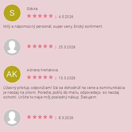
Vložením hodnotenie súhlasíte s
podmienkami ochrany
Slávka
S
osobných údajov
|
4.5.2026
Milý a nápomocný personál, super ceny, široký sortiment.
|
25.3.2026
Adriana Krehakova
AK
|
13.3.2026
Úžasný prístup, odporúčam! Dá sa dohodnúť na cene a kominunikácia
je naozaj na úrovni. Poradia, pošlú do mailu, odpovedajú- sú naozaj
ochotní. Určite to nieje môj posledný nákup. Ďakujem
|
8.3.2026