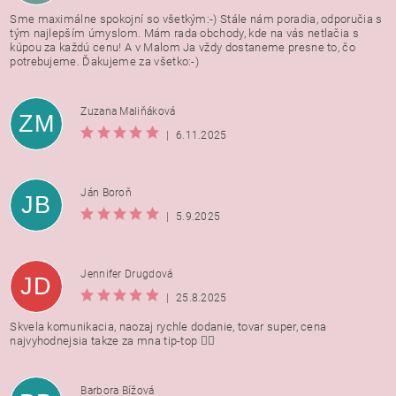
Sme maximálne spokojní so všetkým:-) Stále nám poradia, odporučia s
tým najlepším úmyslom. Mám rada obchody, kde na vás netlačia s
kúpou za každú cenu! A v Malom Ja vždy dostaneme presne to, čo
potrebujeme. Ďakujeme za všetko:-)
Zuzana Maliňáková
ZM
|
6.11.2025
Ján Boroň
JB
|
5.9.2025
Jennifer Drugdová
JD
|
25.8.2025
Skvela komunikacia, naozaj rychle dodanie, tovar super, cena
najvyhodnejsia takze za mna tip-top 👍🏻
Barbora Bížová