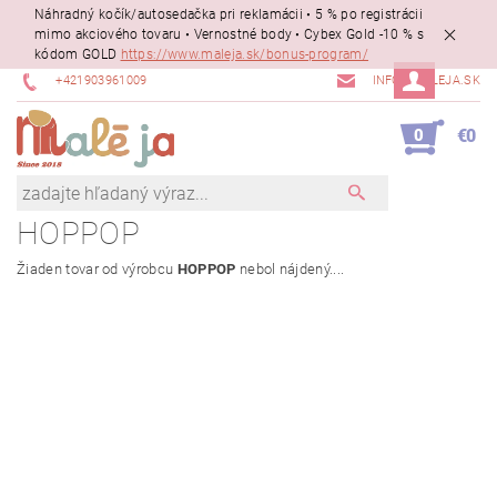
Náhradný kočík/autosedačka pri reklamácii • 5 % po registrácii
mimo akciového tovaru • Vernostné body • Cybex Gold -10 % s
kódom GOLD
https://www.maleja.sk/bonus-program/
+421903961009
INFO@MALEJA.SK
0
€0
HOPPOP
Žiaden tovar od výrobcu
HOPPOP
nebol nájdený....