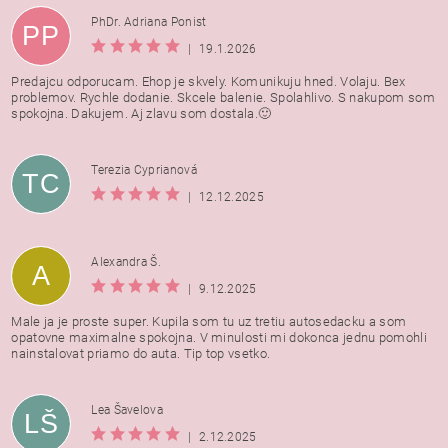
PhDr. Adriana Ponist
PP
|
19.1.2026
Predajcu odporucam. Ehop je skvely. Komunikuju hned. Volaju. Bex
problemov. Rychle dodanie. Skcele balenie. Spolahlivo. S nakupom som
spokojna. Dakujem. Aj zlavu som dostala.🙂
Terezia Cyprianová
TC
|
12.12.2025
Alexandra Š.
A
|
9.12.2025
Male ja je proste super. Kupila som tu uz tretiu autosedacku a som
opatovne maximalne spokojna. V minulosti mi dokonca jednu pomohli
nainstalovat priamo do auta. Tip top vsetko.
Lea Šavelova
LŠ
|
2.12.2025