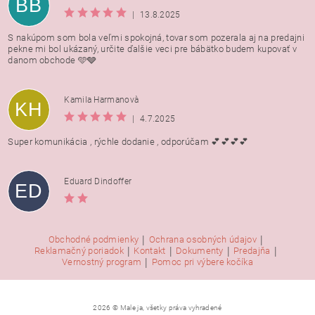
BB
|
13.8.2025
S nakúpom som bola veľmi spokojná, tovar som pozerala aj na predajni
pekne mi bol ukázaný, určite ďalšie veci pre bábätko budem kupovať v
danom obchode 🩵🩶
Kamila Harmanovà
KH
|
4.7.2025
Super komunikácia , rýchle dodanie , odporúčam 💕💕💕💕
Eduard Dindoffer
ED
|
|
Obchodné podmienky
Ochrana osobných údajov
|
|
|
|
Reklamačný poriadok
Kontakt
Dokumenty
Predajňa
|
Vernostný program
Pomoc pri výbere kočíka
2026 © Male ja, všetky práva vyhradené