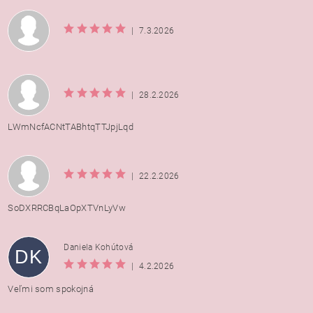
|
7.3.2026
|
28.2.2026
LWmNcfACNtTABhtqTTJpjLqd
|
22.2.2026
SoDXRRCBqLaOpXTVnLyVw
Daniela Kohútová
DK
|
4.2.2026
Veľmi som spokojná