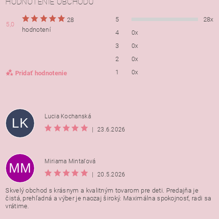
HODNOTENIE OBCHODU
5
28x
28
5,0
hodnotení
4
0x
3
0x
2
0x
1
0x
Pridať hodnotenie
Lucia Kochanská
LK
|
23.6.2026
Miriama Mintaľová
MM
|
20.5.2026
Skvelý obchod s krásnym a kvalitným tovarom pre deti. Predajňa je
čistá, prehľadná a výber je naozaj široký. Maximálna spokojnosť, radi sa
vrátime.