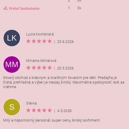
2
0x
1
0x
Pridať hodnotenie
Lucia Kochanská
LK
|
23.6.2026
Miriama Mintaľová
MM
|
20.5.2026
Skvelý obchod s krásnym a kvalitným tovarom pre deti. Predajňa je
čistá, prehľadná a výber je naozaj široký. Maximálna spokojnosť, radi sa
vrátime.
Vložením hodnotenie súhlasíte s
podmienkami ochrany
Slávka
S
osobných údajov
|
4.5.2026
Milý a nápomocný personál, super ceny, široký sortiment.