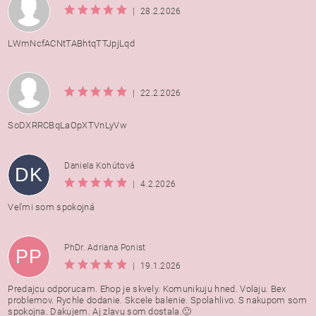
|
28.2.2026
LWmNcfACNtTABhtqTTJpjLqd
|
22.2.2026
SoDXRRCBqLaOpXTVnLyVw
Daniela Kohútová
DK
|
4.2.2026
Veľmi som spokojná
PhDr. Adriana Ponist
PP
|
19.1.2026
Predajcu odporucam. Ehop je skvely. Komunikuju hned. Volaju. Bex
problemov. Rychle dodanie. Skcele balenie. Spolahlivo. S nakupom som
spokojna. Dakujem. Aj zlavu som dostala.🙂