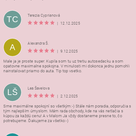
Terezia Cyprianová
TC
|
12.12.2025
Alexandra Š.
A
|
9.12.2025
Male ja je proste super. Kupila som tu uz tretiu autosedacku a som
opatovne maximalne spokojna. V minulosti mi dokonca jednu pomohli
nainstalovat priamo do auta. Tip top vsetko.
Lea Šavelova
LŠ
|
2.12.2025
Sme maximálne spokojní so všetkým:-) Stále nám poradia, odporučia s
tým najlepším úmyslom. Mám rada obchody, kde na vás netlačia s
kúpou za každú cenu! A v Malom Ja vždy dostaneme presne to, čo
potrebujeme. Ďakujeme za všetko:-)