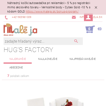
Náhradný kočík/autosedačka pri reklamácii • 5 % po registrácii
mimo akciového tovaru • Vernostné body • Cybex Gold -10 % s
kódom GOLD
https://www.maleja.sk/bonus-program/
+421903961009
INFO@MALEJA.SK
0
€0
HUG'S FACTORY
NAJDRAHŠIE
NAJLACNEJŠIE
NAJPREDÁVANEJŠIE
ABECEDNE
7
položiek celkom