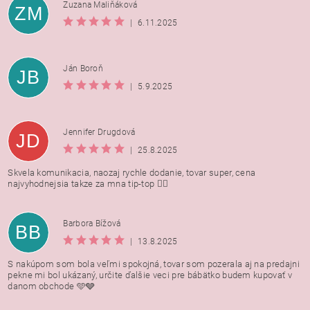
Zuzana Maliňáková
ZM
|
6.11.2025
Ján Boroň
JB
|
5.9.2025
Jennifer Drugdová
JD
|
25.8.2025
Skvela komunikacia, naozaj rychle dodanie, tovar super, cena
najvyhodnejsia takze za mna tip-top 👍🏻
Barbora Bížová
BB
|
13.8.2025
S nakúpom som bola veľmi spokojná, tovar som pozerala aj na predajni
pekne mi bol ukázaný, určite ďalšie veci pre bábätko budem kupovať v
danom obchode 🩵🩶