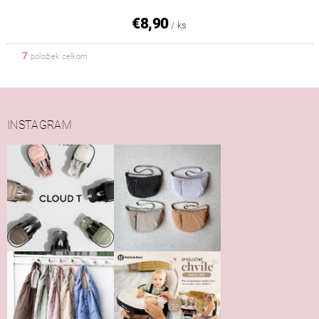
€8,90
/ ks
7
položiek celkom
INSTAGRAM