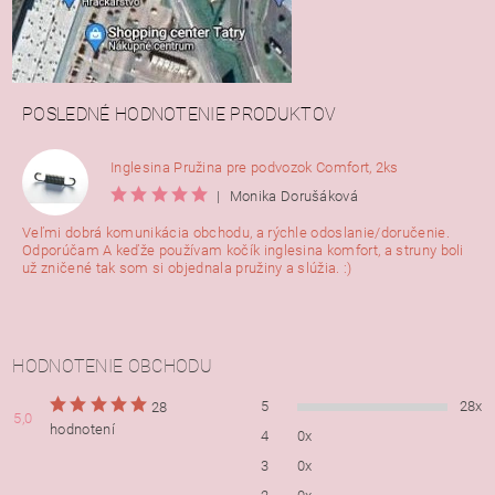
POSLEDNÉ HODNOTENIE PRODUKTOV
Inglesina Pružina pre podvozok Comfort, 2ks
|
Monika Dorušáková
Veľmi dobrá komunikácia obchodu, a rýchle odoslanie/doručenie.
Odporúčam A keďže používam kočík inglesina komfort, a struny boli
už zničené tak som si objednala pružiny a slúžia. :)
HODNOTENIE OBCHODU
5
28x
28
5,0
hodnotení
4
0x
3
0x