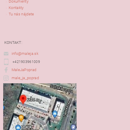
Dokumenty
Kontakty
Tu nás nájdete
KONTAKT:
info@maleja.sk
+421903961009
MaleJaPoprad
male_ja_poprad