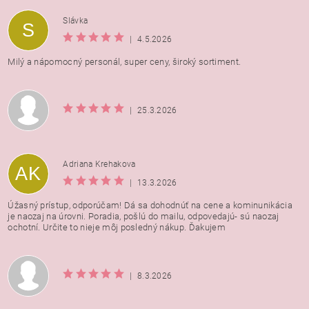
Vložením hodnotenie súhlasíte s
podmienkami ochrany
Slávka
S
osobných údajov
|
4.5.2026
Milý a nápomocný personál, super ceny, široký sortiment.
|
25.3.2026
Adriana Krehakova
AK
|
13.3.2026
Úžasný prístup, odporúčam! Dá sa dohodnúť na cene a kominunikácia
je naozaj na úrovni. Poradia, pošlú do mailu, odpovedajú- sú naozaj
ochotní. Určite to nieje môj posledný nákup. Ďakujem
|
8.3.2026