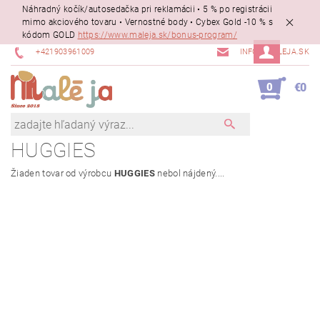
Náhradný kočík/autosedačka pri reklamácii • 5 % po registrácii
mimo akciového tovaru • Vernostné body • Cybex Gold -10 % s
kódom GOLD
https://www.maleja.sk/bonus-program/
+421903961009
INFO@MALEJA.SK
0
€0
HUGGIES
Žiaden tovar od výrobcu
HUGGIES
nebol nájdený....