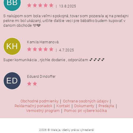
BB
|
13.8.2025
S nakúpom som bola veľmi spokojná, tovar som pozerala aj na predajni
pekne mi bol ukázaný, určite ďalšie veci pre bábätko budem kupovať v
danom obchode 🩵🩶
Kamila Harmanovà
KH
|
4.7.2025
Super komunikácia , rýchle dodanie , odporúčam 💕💕💕💕
Eduard Dindoffer
ED
|
|
Obchodné podmienky
Ochrana osobných údajov
|
|
|
|
Reklamačný poriadok
Kontakt
Dokumenty
Predajňa
|
Vernostný program
Pomoc pri výbere kočíka
2026 © Male ja, všetky práva vyhradené