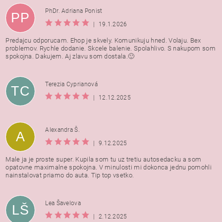
PhDr. Adriana Ponist
PP
|
19.1.2026
Predajcu odporucam. Ehop je skvely. Komunikuju hned. Volaju. Bex
problemov. Rychle dodanie. Skcele balenie. Spolahlivo. S nakupom som
spokojna. Dakujem. Aj zlavu som dostala.🙂
Terezia Cyprianová
TC
|
12.12.2025
Alexandra Š.
A
|
9.12.2025
Male ja je proste super. Kupila som tu uz tretiu autosedacku a som
opatovne maximalne spokojna. V minulosti mi dokonca jednu pomohli
nainstalovat priamo do auta. Tip top vsetko.
Lea Šavelova
LŠ
|
2.12.2025