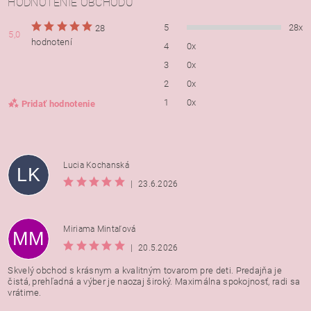
HODNOTENIE OBCHODU
5
28x
28
5,0
hodnotení
4
0x
3
0x
2
0x
1
0x
Pridať hodnotenie
Lucia Kochanská
LK
|
23.6.2026
Miriama Mintaľová
MM
|
20.5.2026
Skvelý obchod s krásnym a kvalitným tovarom pre deti. Predajňa je
čistá, prehľadná a výber je naozaj široký. Maximálna spokojnosť, radi sa
vrátime.