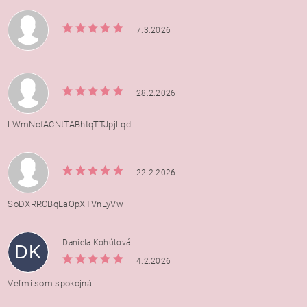
|
7.3.2026
|
28.2.2026
LWmNcfACNtTABhtqTTJpjLqd
|
22.2.2026
SoDXRRCBqLaOpXTVnLyVw
Daniela Kohútová
DK
|
4.2.2026
Veľmi som spokojná