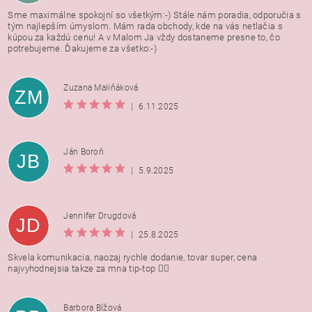
Sme maximálne spokojní so všetkým:-) Stále nám poradia, odporučia s
tým najlepším úmyslom. Mám rada obchody, kde na vás netlačia s
kúpou za každú cenu! A v Malom Ja vždy dostaneme presne to, čo
potrebujeme. Ďakujeme za všetko:-)
Zuzana Maliňáková
ZM
|
6.11.2025
Ján Boroň
JB
|
5.9.2025
Jennifer Drugdová
JD
|
25.8.2025
Skvela komunikacia, naozaj rychle dodanie, tovar super, cena
najvyhodnejsia takze za mna tip-top 👍🏻
Barbora Bížová