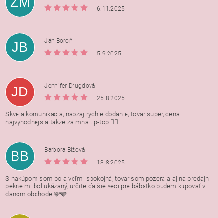
ZM
|
6.11.2025
Ján Boroň
JB
|
5.9.2025
Jennifer Drugdová
JD
|
25.8.2025
Skvela komunikacia, naozaj rychle dodanie, tovar super, cena
najvyhodnejsia takze za mna tip-top 👍🏻
Barbora Bížová
BB
|
13.8.2025
S nakúpom som bola veľmi spokojná, tovar som pozerala aj na predajni
pekne mi bol ukázaný, určite ďalšie veci pre bábätko budem kupovať v
danom obchode 🩵🩶