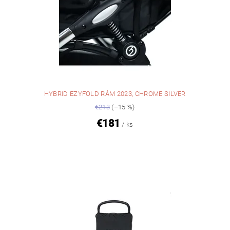
HYBRID EZYFOLD RÁM 2023, CHROME SILVER
€213
(–15 %)
€181
/ ks