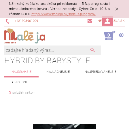
Náhradný kočík/autosedačka pri reklamácii • 5 % po registrácii
mimo akciového tovaru • Vernostné body • Cybex Gold -10 % s
kódom GOLD
https://www.maleja.sk/bonus-program/
+421903961009
INFO@MALEJA.SK
0
€0
HYBRID BY BABYSTYLE
NAJDRAHŠIE
NAJLACNEJŠIE
NAJPREDÁVANEJŠIE
ABECEDNE
5
položiek celkom