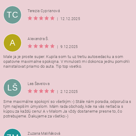
Terezia Cyprianová
TC
|
12.12.2025
Alexandra Š.
A
|
9.12.2025
Male ja je proste super. Kupila som tu uz tretiu autosedacku a som
opatovne maximalne spokojna. V minulosti mi dokonca jednu pomohli
nainstalovat priamo do auta. Tip top vsetko.
Lea Šavelova
LŠ
|
2.12.2025
Sme maximálne spokojní so všetkým:-) Stále nám poradia, odporučia s
tým najlepším úmyslom. Mám rada obchody, kde na vás netlačia s
kúpou za každú cenu! A v Malom Ja vždy dostaneme presne to, čo
potrebujeme. Ďakujeme za všetko:-)
Zuzana Maliňáková