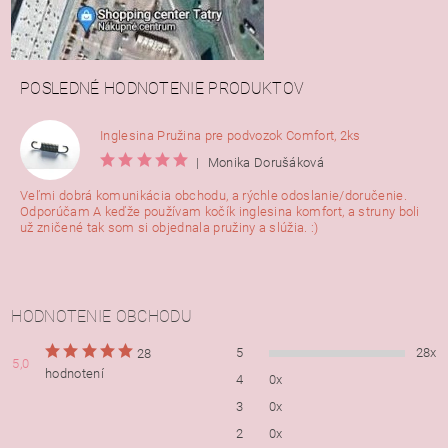
POSLEDNÉ HODNOTENIE PRODUKTOV
Inglesina Pružina pre podvozok Comfort, 2ks
|
Monika Dorušáková
Veľmi dobrá komunikácia obchodu, a rýchle odoslanie/doručenie.
Odporúčam A keďže používam kočík inglesina komfort, a struny boli
už zničené tak som si objednala pružiny a slúžia. :)
HODNOTENIE OBCHODU
5
28x
28
5,0
hodnotení
4
0x
3
0x
2
0x