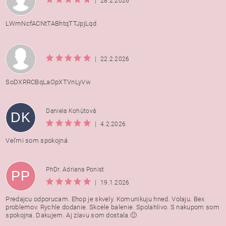
|
28.2.2026
LWmNcfACNtTABhtqTTJpjLqd
|
22.2.2026
SoDXRRCBqLaOpXTVnLyVw
Daniela Kohútová
DK
|
4.2.2026
Veľmi som spokojná
PhDr. Adriana Ponist
PP
|
19.1.2026
Predajcu odporucam. Ehop je skvely. Komunikuju hned. Volaju. Bex
problemov. Rychle dodanie. Skcele balenie. Spolahlivo. S nakupom som
spokojna. Dakujem. Aj zlavu som dostala.🙂