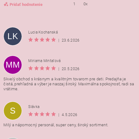
1
0x
Pridať hodnotenie
Lucia Kochanská
LK
|
23.6.2026
Miriama Mintaľová
MM
|
20.5.2026
Skvelý obchod s krásnym a kvalitným tovarom pre deti. Predajňa je
čistá, prehľadná a výber je naozaj široký. Maximálna spokojnosť, radi sa
vrátime.
Vložením hodnotenie súhlasíte s
podmienkami ochrany
Slávka
S
osobných údajov
|
4.5.2026
Milý a nápomocný personál, super ceny, široký sortiment.