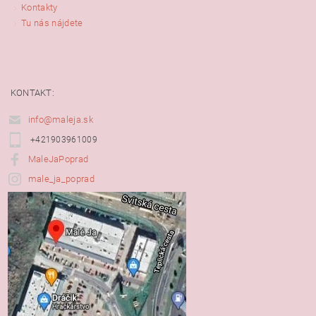
Kontakty
Tu nás nájdete
KONTAKT:
info@maleja.sk
+421903961009
MaleJaPoprad
male_ja_poprad