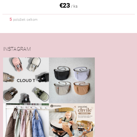
€23
/ ks
5
položiek celkom
INSTAGRAM