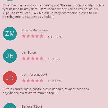
Sme maximálne spokojní so všetkým:-) Stále nám poradia, odporučia s
tým najlepším úmyslom. Mám rada obchody, kde na vás netlačia s
kúpou za každú cenu! A v Malom Ja vždy dostaneme presne to, čo
potrebujeme. Ďakujeme za všetko:-)
Zuzana Maliňáková
ZM
|
6.11.2025
Ján Boroň
JB
|
5.9.2025
Jennifer Drugdová
JD
|
25.8.2025
Skvela komunikacia, naozaj rychle dodanie, tovar super, cena
najvyhodnejsia takze za mna tip-top 👍🏻
Barbora Bížová