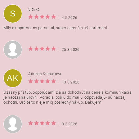
Vložením hodnotenie súhlasíte s
podmienkami ochrany
Slávka
S
osobných údajov
|
4.5.2026
Milý a nápomocný personál, super ceny, široký sortiment.
|
25.3.2026
Adriana Krehakova
AK
|
13.3.2026
Úžasný prístup, odporúčam! Dá sa dohodnúť na cene a kominunikácia
je naozaj na úrovni. Poradia, pošlú do mailu, odpovedajú- sú naozaj
ochotní. Určite to nieje môj posledný nákup. Ďakujem
|
8.3.2026