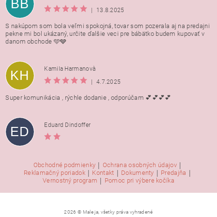
BB
|
13.8.2025
S nakúpom som bola veľmi spokojná, tovar som pozerala aj na predajni
pekne mi bol ukázaný, určite ďalšie veci pre bábätko budem kupovať v
danom obchode 🩵🩶
Kamila Harmanovà
KH
|
4.7.2025
Super komunikácia , rýchle dodanie , odporúčam 💕💕💕💕
Eduard Dindoffer
ED
|
|
Obchodné podmienky
Ochrana osobných údajov
|
|
|
|
Reklamačný poriadok
Kontakt
Dokumenty
Predajňa
|
Vernostný program
Pomoc pri výbere kočíka
2026 © Male ja, všetky práva vyhradené