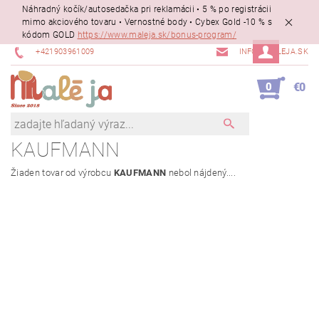
Náhradný kočík/autosedačka pri reklamácii • 5 % po registrácii
mimo akciového tovaru • Vernostné body • Cybex Gold -10 % s
kódom GOLD
https://www.maleja.sk/bonus-program/
+421903961009
INFO@MALEJA.SK
0
€0
KAUFMANN
Žiaden tovar od výrobcu
KAUFMANN
nebol nájdený....