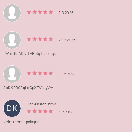
|
7.3.2026
|
28.2.2026
LWmNcfACNtTABhtqTTJpjLqd
|
22.2.2026
SoDXRRCBqLaOpXTVnLyVw
Daniela Kohútová
DK
|
4.2.2026
Veľmi som spokojná