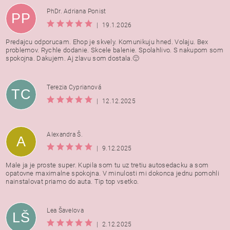
PhDr. Adriana Ponist
PP
|
19.1.2026
Predajcu odporucam. Ehop je skvely. Komunikuju hned. Volaju. Bex
problemov. Rychle dodanie. Skcele balenie. Spolahlivo. S nakupom som
spokojna. Dakujem. Aj zlavu som dostala.🙂
Terezia Cyprianová
TC
|
12.12.2025
Alexandra Š.
A
|
9.12.2025
Male ja je proste super. Kupila som tu uz tretiu autosedacku a som
opatovne maximalne spokojna. V minulosti mi dokonca jednu pomohli
nainstalovat priamo do auta. Tip top vsetko.
Lea Šavelova
LŠ
|
2.12.2025