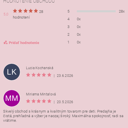
HODNOTENIE OBCHODU
5
28x
28
5,0
hodnotení
4
0x
3
0x
2
0x
1
0x
Pridať hodnotenie
Lucia Kochanská
LK
|
23.6.2026
Miriama Mintaľová
MM
|
20.5.2026
Skvelý obchod s krásnym a kvalitným tovarom pre deti. Predajňa je
čistá, prehľadná a výber je naozaj široký. Maximálna spokojnosť, radi sa
vrátime.