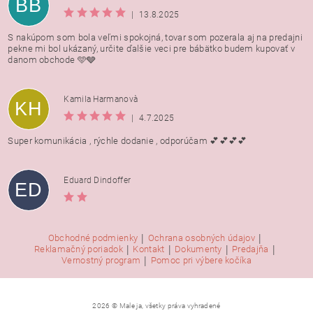
BB
|
13.8.2025
S nakúpom som bola veľmi spokojná, tovar som pozerala aj na predajni
pekne mi bol ukázaný, určite ďalšie veci pre bábätko budem kupovať v
danom obchode 🩵🩶
Kamila Harmanovà
KH
|
4.7.2025
Super komunikácia , rýchle dodanie , odporúčam 💕💕💕💕
Eduard Dindoffer
ED
|
|
Obchodné podmienky
Ochrana osobných údajov
|
|
|
|
Reklamačný poriadok
Kontakt
Dokumenty
Predajňa
|
Vernostný program
Pomoc pri výbere kočíka
2026 © Male ja, všetky práva vyhradené