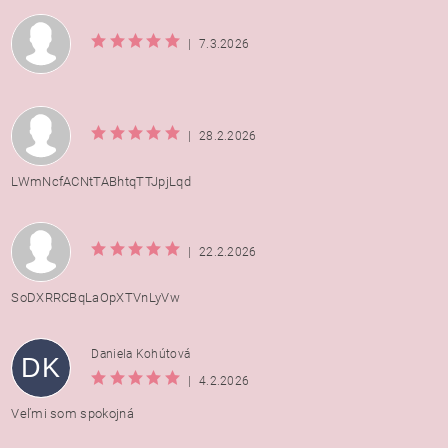
|
7.3.2026
|
28.2.2026
LWmNcfACNtTABhtqTTJpjLqd
|
22.2.2026
SoDXRRCBqLaOpXTVnLyVw
Daniela Kohútová
DK
|
4.2.2026
Veľmi som spokojná