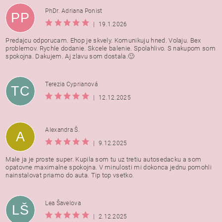
PhDr. Adriana Ponist
PP
|
19.1.2026
Predajcu odporucam. Ehop je skvely. Komunikuju hned. Volaju. Bex
problemov. Rychle dodanie. Skcele balenie. Spolahlivo. S nakupom som
spokojna. Dakujem. Aj zlavu som dostala.🙂
Terezia Cyprianová
TC
|
12.12.2025
Alexandra Š.
A
|
9.12.2025
Male ja je proste super. Kupila som tu uz tretiu autosedacku a som
opatovne maximalne spokojna. V minulosti mi dokonca jednu pomohli
nainstalovat priamo do auta. Tip top vsetko.
Lea Šavelova
LŠ
|
2.12.2025