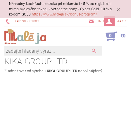
Náhradný kočík/autosedačka pri reklamácii • 5 % po registrácii
mimo akciového tovaru • Vernostné body • Cybex Gold -10 % s
kódom GOLD
https://www.maleja.sk/bonus-program/
+421903961009
INFO@MALEJA.SK
0
€0
KIKA GROUP LTD
Žiaden tovar od výrobcu
KIKA GROUP LTD
nebol nájdený....