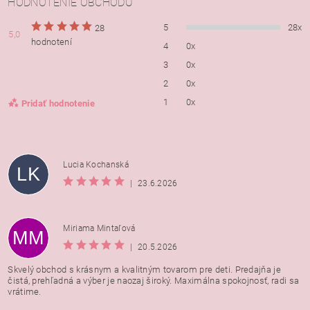
HODNOTENIE OBCHODU
5
28x
28
5,0
hodnotení
4
0x
3
0x
2
0x
1
0x
Pridať hodnotenie
Lucia Kochanská
LK
|
23.6.2026
Miriama Mintaľová
MM
|
20.5.2026
Skvelý obchod s krásnym a kvalitným tovarom pre deti. Predajňa je
čistá, prehľadná a výber je naozaj široký. Maximálna spokojnosť, radi sa
vrátime.