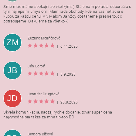
Sme maximálne spokojní so všetkým:-) Stále nám poradia, odporučia s
tým najlepším úmyslom. Mám rada obchody, kde na vás netlačia s
kúpou za každú cenu! A v Malom Ja vždy dostaneme presne to, čo
potrebujeme. Ďakujeme za všetko:-)
Zuzana Maliňáková
ZM
|
6.11.2025
Ján Boroň
JB
|
5.9.2025
Jennifer Drugdová
JD
|
25.8.2025
Skvela komunikacia, naozaj rychle dodanie, tovar super, cena
najvyhodnejsia takze za mna tip-top 👍🏻
Barbora Bížová