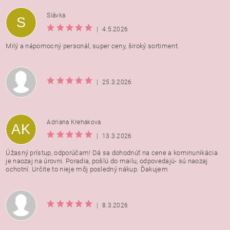
Vložením hodnotenie súhlasíte s
podmienkami ochrany
Slávka
S
osobných údajov
|
4.5.2026
Milý a nápomocný personál, super ceny, široký sortiment.
|
25.3.2026
Adriana Krehakova
AK
|
13.3.2026
Úžasný prístup, odporúčam! Dá sa dohodnúť na cene a kominunikácia
je naozaj na úrovni. Poradia, pošlú do mailu, odpovedajú- sú naozaj
ochotní. Určite to nieje môj posledný nákup. Ďakujem
|
8.3.2026