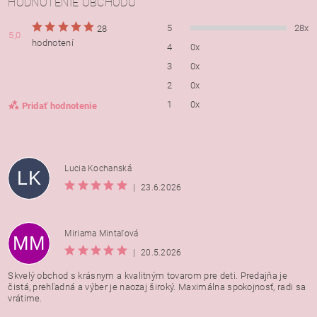
HODNOTENIE OBCHODU
5
28x
28
5,0
hodnotení
4
0x
3
0x
2
0x
1
0x
Pridať hodnotenie
Lucia Kochanská
LK
|
23.6.2026
Miriama Mintaľová
MM
|
20.5.2026
Skvelý obchod s krásnym a kvalitným tovarom pre deti. Predajňa je
čistá, prehľadná a výber je naozaj široký. Maximálna spokojnosť, radi sa
vrátime.