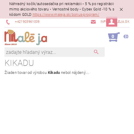
Náhradný kočík/autosedačka pri reklamácii • 5 % po registrácii
mimo akciového tovaru • Vernostné body • Cybex Gold -10 % s
kódom GOLD
https://www.maleja.sk/bonus-program/
+421903961009
INFO@MALEJA.SK
0
€0
KIKADU
Žiaden tovar od výrobcu
Kikadu
nebol nájdený....