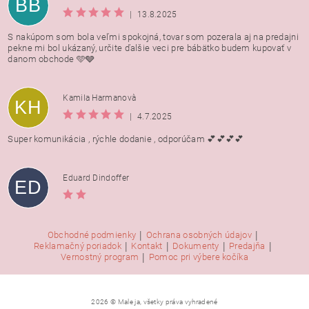
BB
|
13.8.2025
S nakúpom som bola veľmi spokojná, tovar som pozerala aj na predajni
pekne mi bol ukázaný, určite ďalšie veci pre bábätko budem kupovať v
danom obchode 🩵🩶
Kamila Harmanovà
KH
|
4.7.2025
Super komunikácia , rýchle dodanie , odporúčam 💕💕💕💕
Eduard Dindoffer
ED
|
|
Obchodné podmienky
Ochrana osobných údajov
|
|
|
|
Reklamačný poriadok
Kontakt
Dokumenty
Predajňa
|
Vernostný program
Pomoc pri výbere kočíka
2026 © Male ja, všetky práva vyhradené