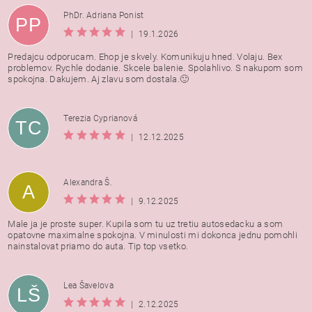
PhDr. Adriana Ponist
PP
|
19.1.2026
Predajcu odporucam. Ehop je skvely. Komunikuju hned. Volaju. Bex
problemov. Rychle dodanie. Skcele balenie. Spolahlivo. S nakupom som
spokojna. Dakujem. Aj zlavu som dostala.🙂
Terezia Cyprianová
TC
|
12.12.2025
Alexandra Š.
A
|
9.12.2025
Male ja je proste super. Kupila som tu uz tretiu autosedacku a som
opatovne maximalne spokojna. V minulosti mi dokonca jednu pomohli
nainstalovat priamo do auta. Tip top vsetko.
Lea Šavelova
LŠ
|
2.12.2025