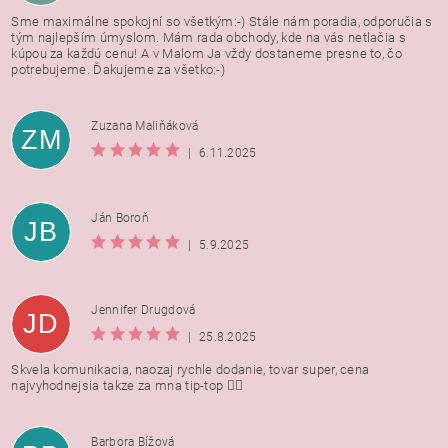
Sme maximálne spokojní so všetkým:-) Stále nám poradia, odporučia s
tým najlepším úmyslom. Mám rada obchody, kde na vás netlačia s
kúpou za každú cenu! A v Malom Ja vždy dostaneme presne to, čo
potrebujeme. Ďakujeme za všetko:-)
Zuzana Maliňáková
ZM
|
6.11.2025
Ján Boroň
JB
|
5.9.2025
Jennifer Drugdová
JD
|
25.8.2025
Skvela komunikacia, naozaj rychle dodanie, tovar super, cena
najvyhodnejsia takze za mna tip-top 👍🏻
Barbora Bížová