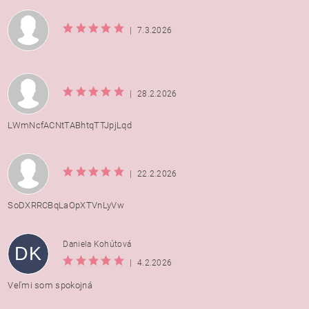
|
7.3.2026
|
28.2.2026
LWmNcfACNtTABhtqTTJpjLqd
|
22.2.2026
SoDXRRCBqLaOpXTVnLyVw
Daniela Kohútová
DK
|
4.2.2026
Veľmi som spokojná