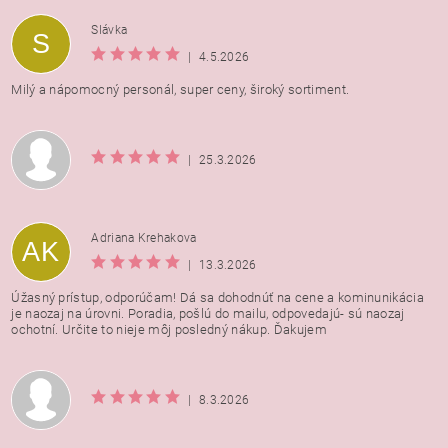
Vložením hodnotenie súhlasíte s
podmienkami ochrany
Slávka
S
osobných údajov
|
4.5.2026
Milý a nápomocný personál, super ceny, široký sortiment.
|
25.3.2026
Adriana Krehakova
AK
|
13.3.2026
Úžasný prístup, odporúčam! Dá sa dohodnúť na cene a kominunikácia
je naozaj na úrovni. Poradia, pošlú do mailu, odpovedajú- sú naozaj
ochotní. Určite to nieje môj posledný nákup. Ďakujem
|
8.3.2026