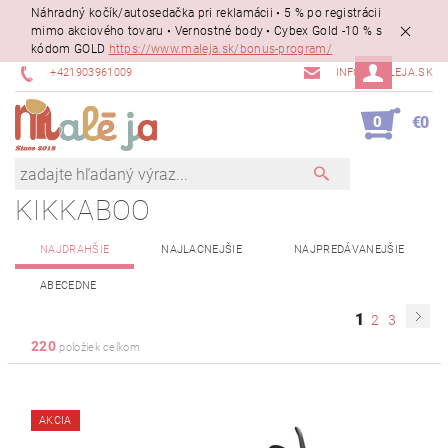
Náhradný kočík/autosedačka pri reklamácii • 5 % po registrácii
mimo akciového tovaru • Vernostné body • Cybex Gold -10 % s
kódom GOLD
https://www.maleja.sk/bonus-program/
+421903961009
INFO@MALEJA.SK
0
€0
KIKKABOO
NAJDRAHŠIE
NAJLACNEJŠIE
NAJPREDÁVANEJŠIE
ABECEDNE
1
2
3
220
položiek celkom
AKCIA