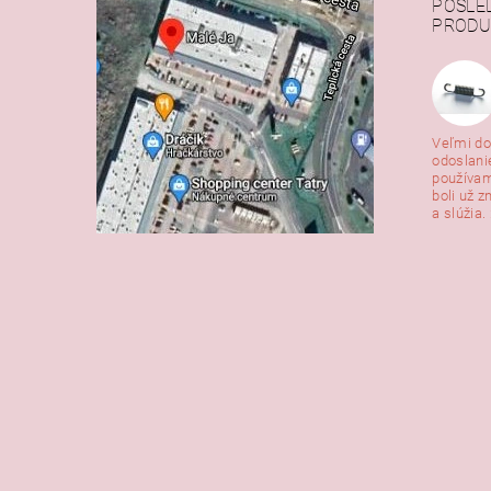
POSLE
PRODU
Veľmi do
odoslani
používam
boli už z
a slúžia. 