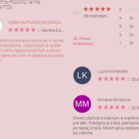
DNÉ HODNOTENIE
KTOV
5
5,0
28 hodnotení
4
0x
Inglesina Pružina pre podvozok Comfort, 2ks
3
0x
|
Monika Dorušáková
2
0x
Pridať
brá komunikácia obchodu, a rýchle
1
0x
hodnotenie
e/doručenie. Odporúčam A keďže
 kočík inglesina komfort, a struny
ničené tak som si objednala pružiny
:)
Lucia Kochanská
LK
|
23.
Miriama Mintaľová
MM
|
20.
Skvelý obchod s krásnym a kvalitn
pre deti. Predajňa je čistá, prehľadn
Vložením hodnotenie súhlasít
je naozaj široký. Maximálna spokojno
podmienkami ochrany osobnýc
sa vrátime.
údajov