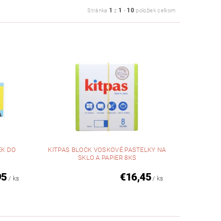
1
1
10
Stránka
z
-
položiek celkom
EK DO
KITPAS BLOCK VOSKOVÉ PASTELKY NA
SKLO A PAPIER 8KS
95
€16,45
/ ks
/ ks