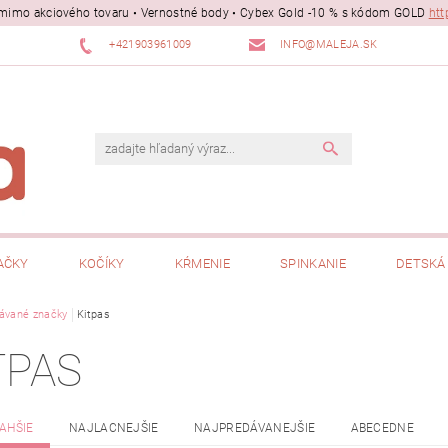
ii mimo akciového tovaru • Vernostné body • Cybex Gold -10 % s kódom GOLD
htt
+421903961009
INFO@MALEJA.SK
AČKY
KOČÍKY
KŔMENIE
SPINKANIE
DETSKÁ 
ávané značky
Kitpas
TPAS
AHŠIE
NAJLACNEJŠIE
NAJPREDÁVANEJŠIE
ABECEDNE