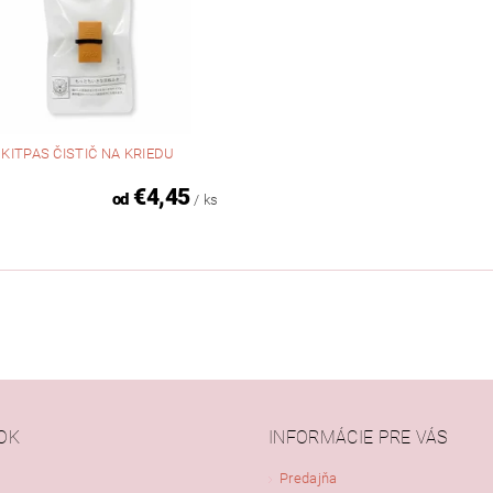
KITPAS ČISTIČ NA KRIEDU
€4,45
od
/ ks
OK
INFORMÁCIE PRE VÁS
Predajňa