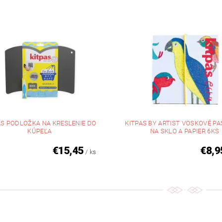
AS PODLOŽKA NA KRESLENIE DO
KITPAS BY ARTIST VOSKOVÉ P
KÚPEĽA
NA SKLO A PAPIER 6KS
€15,45
€8,9
/ ks