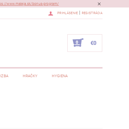
ps://www.maleja.sk/bonus-program/
|
PRIHLÁSENIE
REGISTRÁCIA
0
€0
IZBA
HRAČKY
HYGIENA