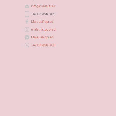
info
@
maleja.sk
+421903961009
MaleJaPoprad
male_ja_poprad
MaleJaPoprad
+421903961009