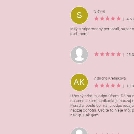
Slávka
S
|
4.5
Milý a nápomocný personál, super ce
sortiment.
|
25.
Adriana Krehakova
AK
|
13.
Úžasný prístup, odporúčam! Dá sa 
na cene a kominunikácia je naozaj n
Poradia, pošlú do mailu, odpovedajú
naozaj ochotní. Určite to nieje môj 
nákup. Ďakujem