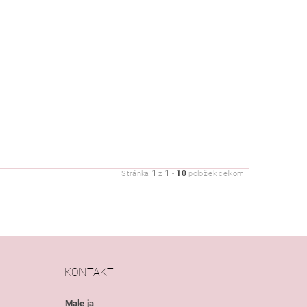
1
1
10
Stránka
z
-
položiek celkom
KONTAKT
Male ja