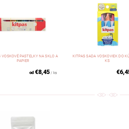
S VOSKOVÉ PASTELKY NA SKLO A
KITPAS SADA VOSKOVIEK DO K
PAPIER
KS
€8,45
€6,4
od
/ ks