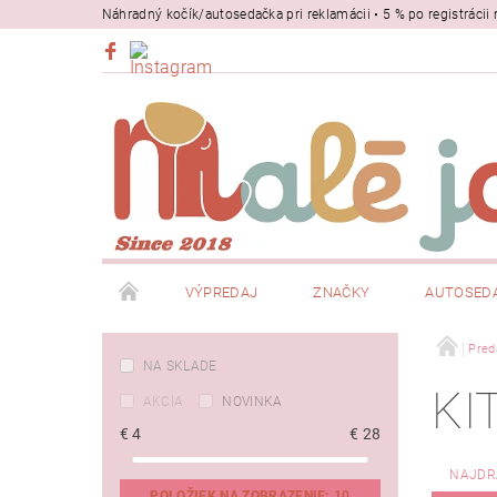
Náhradný kočík/autosedačka pri reklamácii • 5 % po registrác
VÝPREDAJ
ZNAČKY
AUTOSED
BEZPEČNOSŤ
NOSIČE
Pred
NA SKLADE
KI
AKCIA
NOVINKA
€
4
€
28
NAJDR
POLOŽIEK NA ZOBRAZENIE:
10