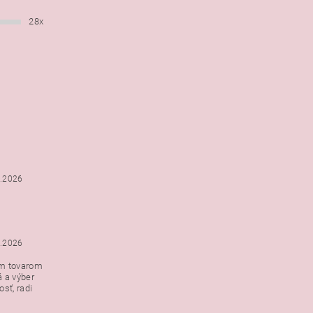
28x
6.2026
5.2026
ým tovarom
á a výber
e s
sť, radi
h