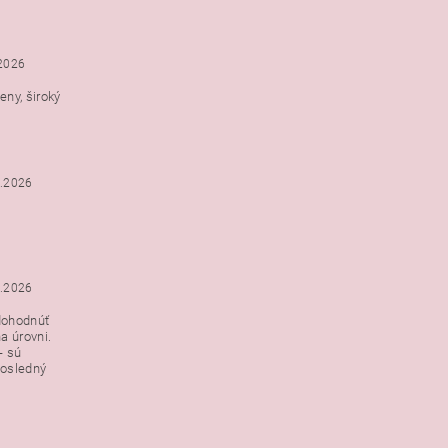
.2026
ny, široký
3.2026
3.2026
dohodnúť
a úrovni.
- sú
posledný