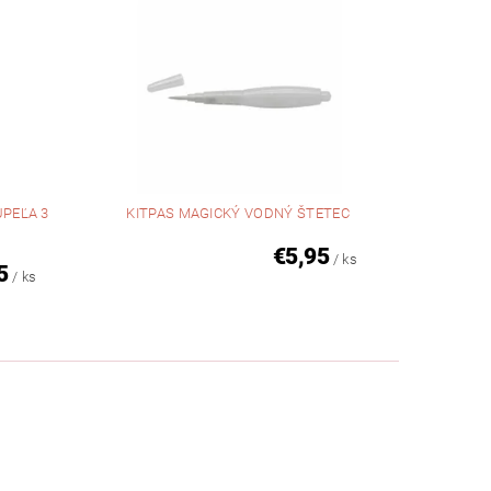
ÚPEĽA 3
KITPAS MAGICKÝ VODNÝ ŠTETEC
€5,95
/ ks
5
/ ks