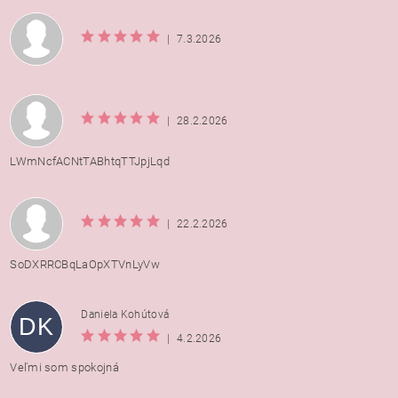
|
7.3.2026
|
28.2.2026
LWmNcfACNtTABhtqTTJpjLqd
|
22.2.2026
SoDXRRCBqLaOpXTVnLyVw
Daniela Kohútová
DK
|
4.2.2026
Veľmi som spokojná