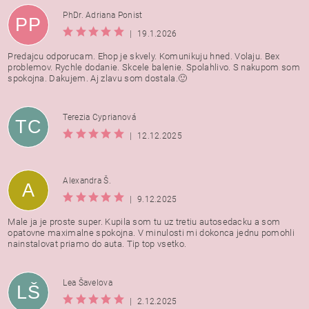
PhDr. Adriana Ponist
PP
|
19.1.2026
Predajcu odporucam. Ehop je skvely. Komunikuju hned. Volaju. Bex
problemov. Rychle dodanie. Skcele balenie. Spolahlivo. S nakupom som
spokojna. Dakujem. Aj zlavu som dostala.🙂
Terezia Cyprianová
TC
|
12.12.2025
Alexandra Š.
A
|
9.12.2025
Male ja je proste super. Kupila som tu uz tretiu autosedacku a som
opatovne maximalne spokojna. V minulosti mi dokonca jednu pomohli
nainstalovat priamo do auta. Tip top vsetko.
Lea Šavelova
LŠ
|
2.12.2025