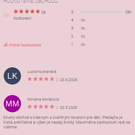
HODNOTENIE OBCHODU
5
28x
28
5,0
hodnotení
4
0x
3
0x
2
0x
1
0x
Pridať hodnotenie
Lucia Kochanská
LK
|
23.6.2026
Miriama Mintaľová
MM
|
20.5.2026
Skvelý obchod s krásnym a kvalitným tovarom pre deti. Predajňa je
čistá, prehľadná a výber je naozaj široký. Maximálna spokojnosť, radi sa
vrátime.