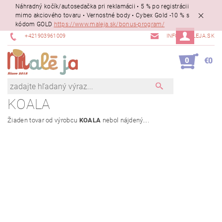
Náhradný kočík/autosedačka pri reklamácii • 5 % po registrácii
mimo akciového tovaru • Vernostné body • Cybex Gold -10 % s
kódom GOLD
https://www.maleja.sk/bonus-program/
+421903961009
INFO@MALEJA.SK
0
€0
KOALA
Žiaden tovar od výrobcu
KOALA
nebol nájdený....