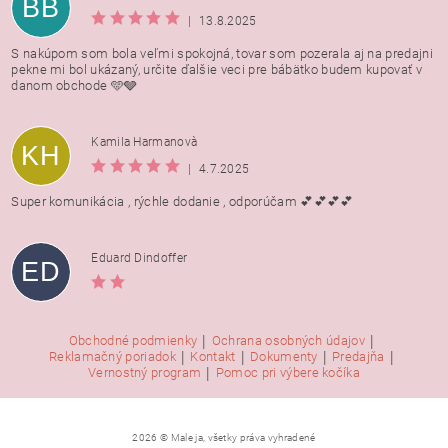
BB
|
13.8.2025
S nakúpom som bola veľmi spokojná, tovar som pozerala aj na predajni
pekne mi bol ukázaný, určite ďalšie veci pre bábätko budem kupovať v
danom obchode 🩵🩶
Kamila Harmanovà
KH
|
4.7.2025
Super komunikácia , rýchle dodanie , odporúčam 💕💕💕💕
Eduard Dindoffer
ED
|
|
Obchodné podmienky
Ochrana osobných údajov
|
|
|
|
Reklamačný poriadok
Kontakt
Dokumenty
Predajňa
|
Vernostný program
Pomoc pri výbere kočíka
2026 © Male ja, všetky práva vyhradené