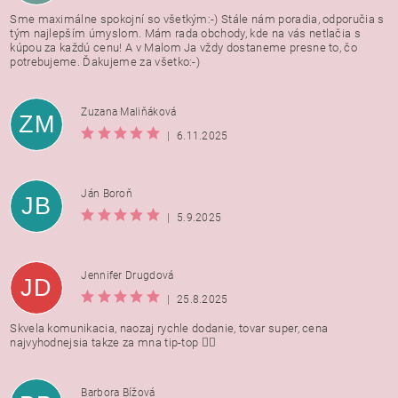
Sme maximálne spokojní so všetkým:-) Stále nám poradia, odporučia s
tým najlepším úmyslom. Mám rada obchody, kde na vás netlačia s
kúpou za každú cenu! A v Malom Ja vždy dostaneme presne to, čo
potrebujeme. Ďakujeme za všetko:-)
Zuzana Maliňáková
ZM
|
6.11.2025
Ján Boroň
JB
|
5.9.2025
Jennifer Drugdová
JD
|
25.8.2025
Skvela komunikacia, naozaj rychle dodanie, tovar super, cena
najvyhodnejsia takze za mna tip-top 👍🏻
Barbora Bížová