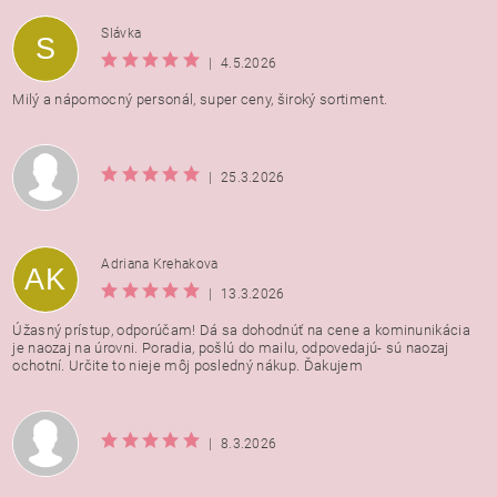
Vložením hodnotenie súhlasíte s
podmienkami ochrany
Slávka
S
osobných údajov
|
4.5.2026
Milý a nápomocný personál, super ceny, široký sortiment.
|
25.3.2026
Adriana Krehakova
AK
|
13.3.2026
Úžasný prístup, odporúčam! Dá sa dohodnúť na cene a kominunikácia
je naozaj na úrovni. Poradia, pošlú do mailu, odpovedajú- sú naozaj
ochotní. Určite to nieje môj posledný nákup. Ďakujem
|
8.3.2026