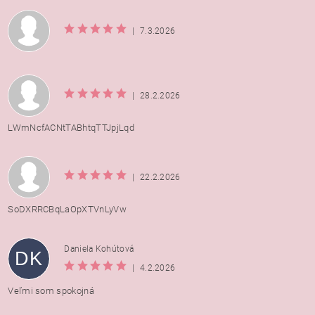
|
7.3.2026
|
28.2.2026
LWmNcfACNtTABhtqTTJpjLqd
|
22.2.2026
SoDXRRCBqLaOpXTVnLyVw
Daniela Kohútová
DK
|
4.2.2026
Veľmi som spokojná