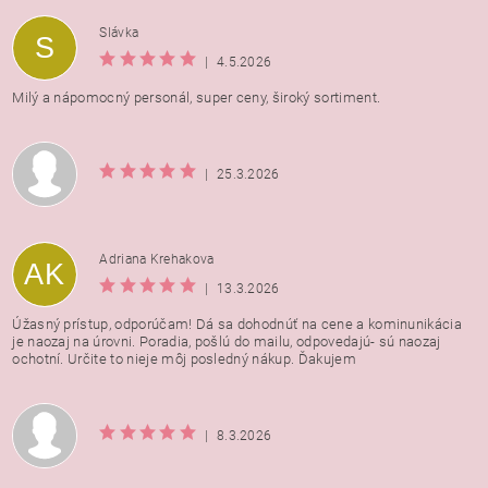
Vložením hodnotenie súhlasíte s
podmienkami ochrany
Slávka
S
osobných údajov
|
4.5.2026
Milý a nápomocný personál, super ceny, široký sortiment.
|
25.3.2026
Adriana Krehakova
AK
|
13.3.2026
Úžasný prístup, odporúčam! Dá sa dohodnúť na cene a kominunikácia
je naozaj na úrovni. Poradia, pošlú do mailu, odpovedajú- sú naozaj
ochotní. Určite to nieje môj posledný nákup. Ďakujem
|
8.3.2026