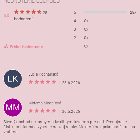
HODNOTENIE OBCHODU
5
28x
28
5,0
hodnotení
4
0x
3
0x
2
0x
1
0x
Pridať hodnotenie
Lucia Kochanská
LK
|
23.6.2026
Miriama Mintaľová
MM
|
20.5.2026
Skvelý obchod s krásnym a kvalitným tovarom pre deti. Predajňa je
čistá, prehľadná a výber je naozaj široký. Maximálna spokojnosť, radi sa
vrátime.