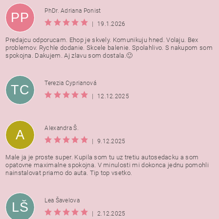
PhDr. Adriana Ponist
PP
|
19.1.2026
Predajcu odporucam. Ehop je skvely. Komunikuju hned. Volaju. Bex
problemov. Rychle dodanie. Skcele balenie. Spolahlivo. S nakupom som
spokojna. Dakujem. Aj zlavu som dostala.🙂
Terezia Cyprianová
TC
|
12.12.2025
Alexandra Š.
A
|
9.12.2025
Male ja je proste super. Kupila som tu uz tretiu autosedacku a som
opatovne maximalne spokojna. V minulosti mi dokonca jednu pomohli
nainstalovat priamo do auta. Tip top vsetko.
Lea Šavelova
LŠ
|
2.12.2025