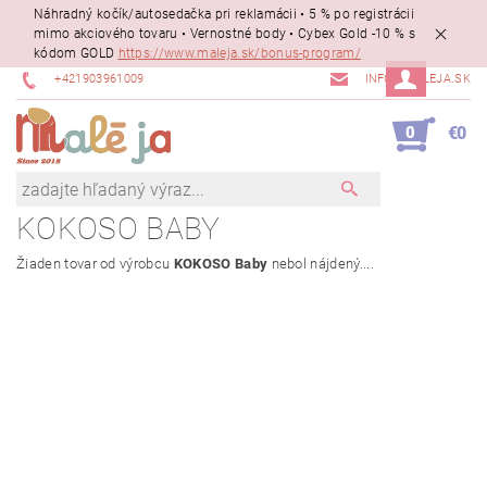
Náhradný kočík/autosedačka pri reklamácii • 5 % po registrácii
mimo akciového tovaru • Vernostné body • Cybex Gold -10 % s
kódom GOLD
https://www.maleja.sk/bonus-program/
+421903961009
INFO@MALEJA.SK
0
€0
KOKOSO BABY
Žiaden tovar od výrobcu
KOKOSO Baby
nebol nájdený....