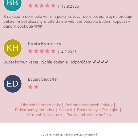
BB
|
13.8.2025
S nakúpom som bola veľmi spokojná, tovar som pozerala aj na predajni
pekne mi bol ukázaný, určite ďalšie veci pre bábätko budem kupovať v
danom obchode 🩵🩶
Kamila Harmanovà
KH
|
4.7.2025
Super komunikácia , rýchle dodanie , odporúčam 💕💕💕💕
Eduard Dindoffer
ED
|
|
Obchodné podmienky
Ochrana osobných údajov
|
|
|
|
Reklamačný poriadok
Kontakt
Dokumenty
Predajňa
|
Vernostný program
Pomoc pri výbere kočíka
2026 © Male ja, všetky práva vyhradené