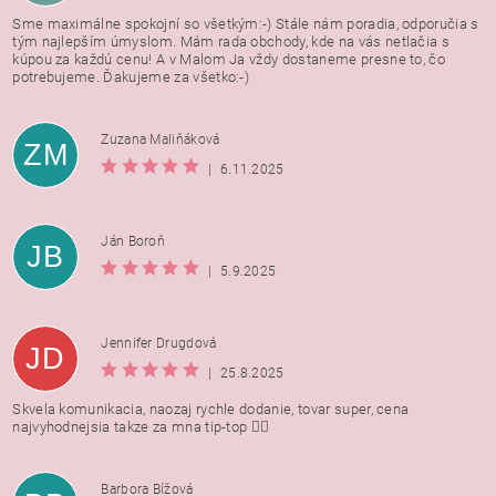
Sme maximálne spokojní so všetkým:-) Stále nám poradia, odporučia s
tým najlepším úmyslom. Mám rada obchody, kde na vás netlačia s
kúpou za každú cenu! A v Malom Ja vždy dostaneme presne to, čo
potrebujeme. Ďakujeme za všetko:-)
Zuzana Maliňáková
ZM
|
6.11.2025
Ján Boroň
JB
|
5.9.2025
Jennifer Drugdová
JD
|
25.8.2025
Skvela komunikacia, naozaj rychle dodanie, tovar super, cena
najvyhodnejsia takze za mna tip-top 👍🏻
Barbora Bížová