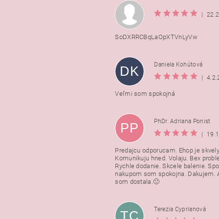
|
22.
SoDXRRCBqLaOpXTVnLyVw
Daniela Kohútová
DK
|
4.2
Veľmi som spokojná
PhDr. Adriana Ponist
PP
|
19.
Predajcu odporucam. Ehop je skvely
Komunikuju hned. Volaju. Bex probl
Rychle dodanie. Skcele balenie. Spo
nakupom som spokojna. Dakujem. A
som dostala.🙂
Terezia Cyprianová
TC