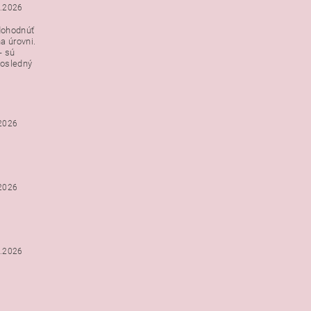
3.2026
dohodnúť
a úrovni.
- sú
posledný
.2026
.2026
2.2026