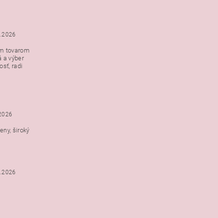
5.2026
ým tovarom
á a výber
e s
sť, radi
h
.2026
ny, široký
3.2026