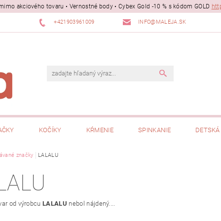
ii mimo akciového tovaru • Vernostné body • Cybex Gold -10 % s kódom GOLD
htt
+421903961009
INFO@MALEJA.SK
AČKY
KOČÍKY
KŔMENIE
SPINKANIE
DETSKÁ 
ávané značky
LALALU
LALU
var od výrobcu
LALALU
nebol nájdený....