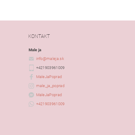
KONTAKT
Male ja
info
@
maleja.sk
+421903961009
MaleJaPoprad
male_ja_poprad
MaleJaPoprad
+421903961009