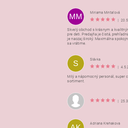
Miriama Mintaľová
MM
|
20.
Skvelý obchod s krásnym a kvalitn
pre deti. Predajňa je čistá, prehľadn
Vložením hodnotenie súhlasít
je naozaj široký. Maximálna spokojno
podmienkami ochrany osobnýc
sa vrátime.
údajov
Slávka
S
|
4.5
Milý a nápomocný personál, super ce
sortiment.
|
25.
Adriana Krehakova
AK