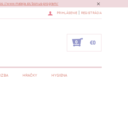
ps://www.maleja.sk/bonus-program/
|
PRIHLÁSENIE
REGISTRÁCIA
0
€0
IZBA
HRAČKY
HYGIENA