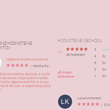
HODNOTENIE OBCHODU
DNÉ HODNOTENIE
KTOV
5
5,0
28 hodnotení
4
0x
Inglesina Pružina pre podvozok Comfort, 2ks
3
0x
|
Monika Dorušáková
2
0x
Pridať
brá komunikácia obchodu, a rýchle
1
0x
hodnotenie
e/doručenie. Odporúčam A keďže
 kočík inglesina komfort, a struny
ničené tak som si objednala pružiny
:)
Lucia Kochanská
LK
|
23.