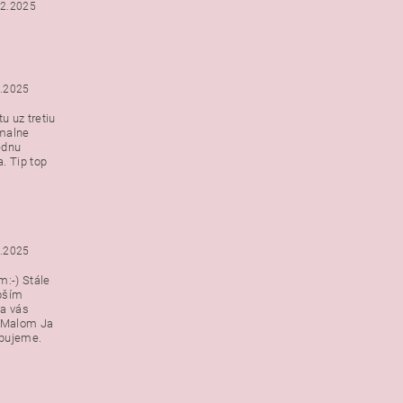
12.2025
2.2025
u uz tretiu
malne
ednu
. Tip top
2.2025
:-) Stále
epším
a vás
v Malom Ja
ebujeme.