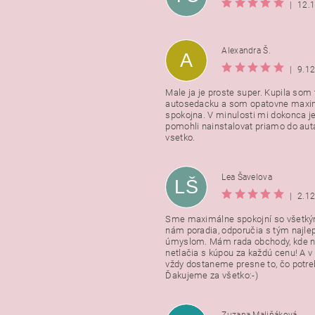
|
12.
Alexandra Š.
A
|
9.1
Male ja je proste super. Kupila som t
autosedacku a som opatovne maxi
spokojna. V minulosti mi dokonca j
pomohli nainstalovat priamo do auta
vsetko.
Lea Šavelova
LŠ
|
2.1
Sme maximálne spokojní so všetkým
nám poradia, odporučia s tým najl
úmyslom. Mám rada obchody, kde n
netlačia s kúpou za každú cenu! A 
vždy dostaneme presne to, čo potr
Ďakujeme za všetko:-)