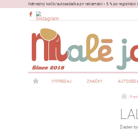
Náhradný kočík/autosedačka pri reklamácii • 5 % po registrác
VÝPREDAJ
ZNAČKY
AUTOSED
BEZPEČNOSŤ
NOSIČE
Pred
LA
Žiaden to