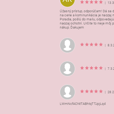
|
13.
Úžasný prístup, odporúčam! Dá sa 
na cene a kominunikácia je naozaj n
Poradia, pošlú do mailu, odpovedajú
naozaj ochotní. Určite to nieje môj 
nákup. Ďakujem
|
8.3
|
7.3
|
28.
LWmNcfACNtTABhtqTTJpjLqd