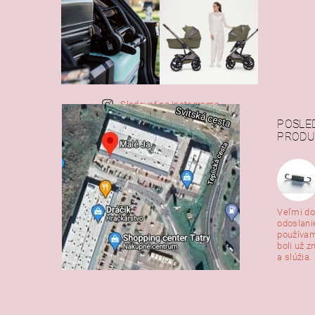
Sledovať na Instagrame
POSLE
PRODU
Veľmi do
odoslani
používam
boli už z
a slúžia. 