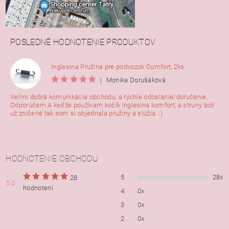
POSLEDNÉ HODNOTENIE PRODUKTOV
Inglesina Pružina pre podvozok Comfort, 2ks
|
Monika Dorušáková
Veľmi dobrá komunikácia obchodu, a rýchle odoslanie/doručenie.
Odporúčam A keďže používam kočík inglesina komfort, a struny boli
už zničené tak som si objednala pružiny a slúžia. :)
HODNOTENIE OBCHODU
5
28x
28
5,0
hodnotení
4
0x
3
0x
2
0x