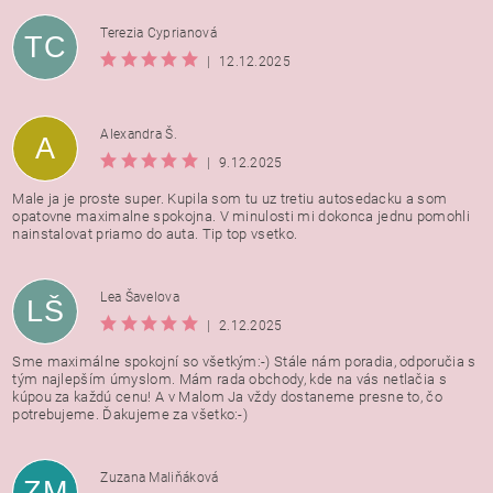
Terezia Cyprianová
TC
|
12.12.2025
Alexandra Š.
A
|
9.12.2025
Male ja je proste super. Kupila som tu uz tretiu autosedacku a som
opatovne maximalne spokojna. V minulosti mi dokonca jednu pomohli
nainstalovat priamo do auta. Tip top vsetko.
Lea Šavelova
LŠ
|
2.12.2025
Sme maximálne spokojní so všetkým:-) Stále nám poradia, odporučia s
tým najlepším úmyslom. Mám rada obchody, kde na vás netlačia s
kúpou za každú cenu! A v Malom Ja vždy dostaneme presne to, čo
potrebujeme. Ďakujeme za všetko:-)
Zuzana Maliňáková
ZM