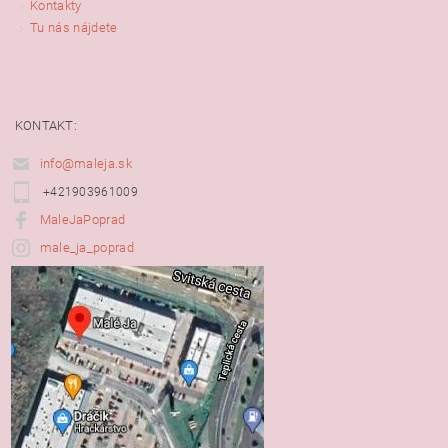
Kontakty
Tu nás nájdete
KONTAKT:
info@maleja.sk
+421903961009
MaleJaPoprad
male_ja_poprad