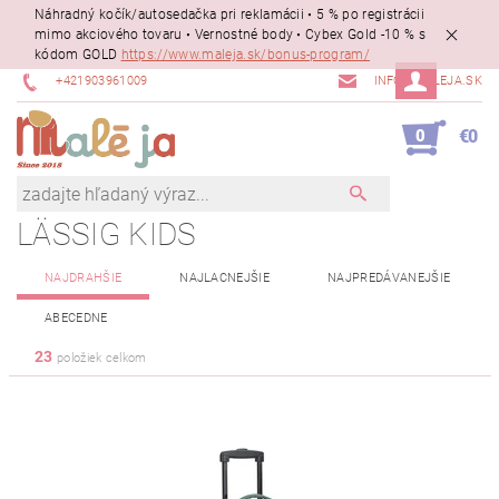
Náhradný kočík/autosedačka pri reklamácii • 5 % po registrácii
mimo akciového tovaru • Vernostné body • Cybex Gold -10 % s
kódom GOLD
https://www.maleja.sk/bonus-program/
+421903961009
INFO@MALEJA.SK
0
€0
LÄSSIG KIDS
NAJDRAHŠIE
NAJLACNEJŠIE
NAJPREDÁVANEJŠIE
ABECEDNE
23
položiek celkom