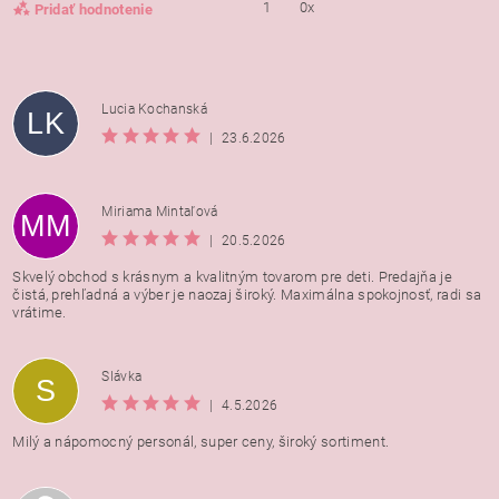
1
0x
Pridať hodnotenie
Lucia Kochanská
LK
|
23.6.2026
Miriama Mintaľová
MM
|
20.5.2026
Skvelý obchod s krásnym a kvalitným tovarom pre deti. Predajňa je
čistá, prehľadná a výber je naozaj široký. Maximálna spokojnosť, radi sa
vrátime.
Vložením hodnotenie súhlasíte s
podmienkami ochrany
Slávka
S
osobných údajov
|
4.5.2026
Milý a nápomocný personál, super ceny, široký sortiment.