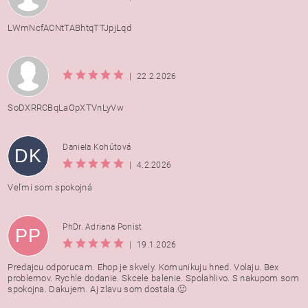
LWmNcfACNtTABhtqTTJpjLqd
|
22.2.2026
SoDXRRCBqLaOpXTVnLyVw
Daniela Kohútová
DK
|
4.2.2026
Veľmi som spokojná
PhDr. Adriana Ponist
PP
|
19.1.2026
Predajcu odporucam. Ehop je skvely. Komunikuju hned. Volaju. Bex
problemov. Rychle dodanie. Skcele balenie. Spolahlivo. S nakupom som
spokojna. Dakujem. Aj zlavu som dostala.🙂