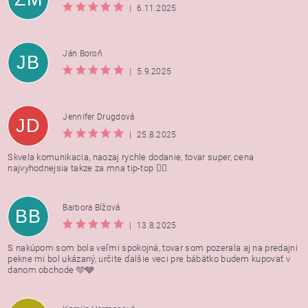
|
6.11.2025
Ján Boroň
JB
|
5.9.2025
Jennifer Drugdová
JD
|
25.8.2025
Skvela komunikacia, naozaj rychle dodanie, tovar super, cena
najvyhodnejsia takze za mna tip-top 👍🏻
Barbora Bížová
BB
|
13.8.2025
S nakúpom som bola veľmi spokojná, tovar som pozerala aj na predajni
pekne mi bol ukázaný, určite ďalšie veci pre bábätko budem kupovať v
danom obchode 🩵🩶