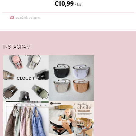
€10,99
/ ks
23
položiek celkom
INSTAGRAM