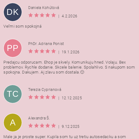
Daniela Kohútová
DK
|
4.2.2026
Veľmi som spokojná
PhDr. Adriana Ponist
PP
|
19.1.2026
Predajcu odporucam. Ehop je skvely. Komunikuju hned. Volaju. Bex
problemov. Rychle dodanie. Skcele balenie. Spolahlivo. S nakupom som
spokojna. Dakujem. Aj zlavu som dostala.🙂
Terezia Cyprianová
TC
|
12.12.2025
Alexandra Š.
A
|
9.12.2025
Male ja je proste super. Kupila som tu uz tretiu autosedacku a som