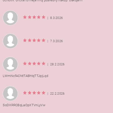
ochotní. Určite to nieje môj posledný nákup. Ďakujem
|
8.3.2026
|
7.3.2026
|
28.2.2026
LWmNcfACNtTABhtqTTJpjLqd
|
22.2.2026
SoDXRRCBqLaOpXTVnLyVw