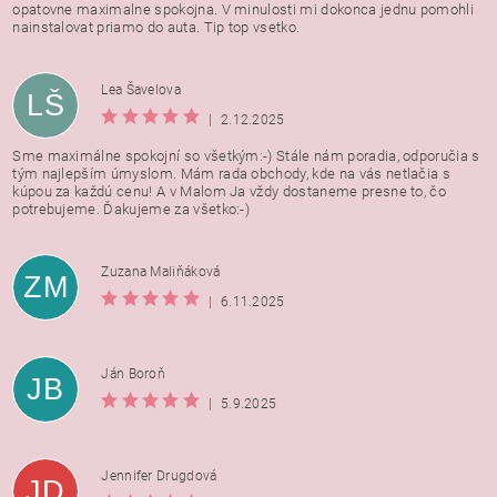
opatovne maximalne spokojna. V minulosti mi dokonca jednu pomohli
nainstalovat priamo do auta. Tip top vsetko.
Lea Šavelova
LŠ
|
2.12.2025
Sme maximálne spokojní so všetkým:-) Stále nám poradia, odporučia s
tým najlepším úmyslom. Mám rada obchody, kde na vás netlačia s
kúpou za každú cenu! A v Malom Ja vždy dostaneme presne to, čo
potrebujeme. Ďakujeme za všetko:-)
Zuzana Maliňáková
ZM
|
6.11.2025
Ján Boroň
JB
|
5.9.2025
Jennifer Drugdová
JD