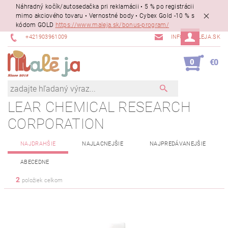
Náhradný kočík/autosedačka pri reklamácii • 5 % po registrácii
mimo akciového tovaru • Vernostné body • Cybex Gold -10 % s
kódom GOLD
https://www.maleja.sk/bonus-program/
+421903961009
INFO@MALEJA.SK
0
€0
LEAR CHEMICAL RESEARCH
CORPORATION
NAJDRAHŠIE
NAJLACNEJŠIE
NAJPREDÁVANEJŠIE
ABECEDNE
2
položiek celkom