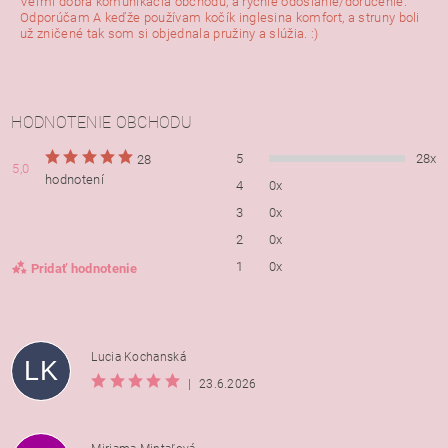
Veľmi dobrá komunikácia obchodu, a rýchle odoslanie/doručenie.
Odporúčam A keďže používam kočík inglesina komfort, a struny boli
už zničené tak som si objednala pružiny a slúžia. :)
HODNOTENIE OBCHODU
5
28x
28
5,0
hodnotení
4
0x
3
0x
2
0x
1
0x
Pridať hodnotenie
Lucia Kochanská
LK
|
23.6.2026