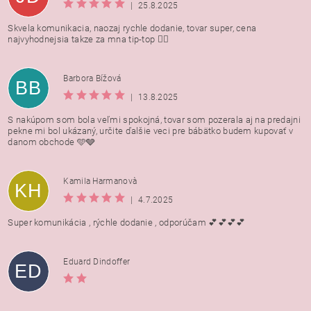
|
25.8.2025
Skvela komunikacia, naozaj rychle dodanie, tovar super, cena
najvyhodnejsia takze za mna tip-top 👍🏻
Barbora Bížová
BB
|
13.8.2025
S nakúpom som bola veľmi spokojná, tovar som pozerala aj na predajni
pekne mi bol ukázaný, určite ďalšie veci pre bábätko budem kupovať v
danom obchode 🩵🩶
Kamila Harmanovà
KH
|
4.7.2025
Super komunikácia , rýchle dodanie , odporúčam 💕💕💕💕
Eduard Dindoffer
ED