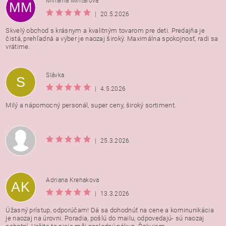
Miriama Mintaľová
MM
|
20.5.2026
Skvelý obchod s krásnym a kvalitným tovarom pre deti. Predajňa je
čistá, prehľadná a výber je naozaj široký. Maximálna spokojnosť, radi sa
vrátime.
Vložením hodnotenie súhlasíte s
podmienkami ochrany
Slávka
S
osobných údajov
|
4.5.2026
Milý a nápomocný personál, super ceny, široký sortiment.
|
25.3.2026
Adriana Krehakova
AK
|
13.3.2026
Úžasný prístup, odporúčam! Dá sa dohodnúť na cene a kominunikácia
je naozaj na úrovni. Poradia, pošlú do mailu, odpovedajú- sú naozaj