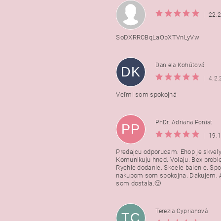
|
22.
SoDXRRCBqLaOpXTVnLyVw
Daniela Kohútová
DK
|
4.2
Veľmi som spokojná
PhDr. Adriana Ponist
PP
|
19.
Predajcu odporucam. Ehop je skvely
Komunikuju hned. Volaju. Bex probl
Rychle dodanie. Skcele balenie. Spo
nakupom som spokojna. Dakujem. A
som dostala.🙂
Terezia Cyprianová
TC