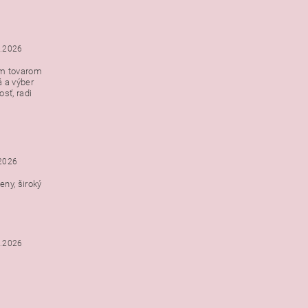
5.2026
ým tovarom
á a výber
e s
sť, radi
h
.2026
ny, široký
3.2026