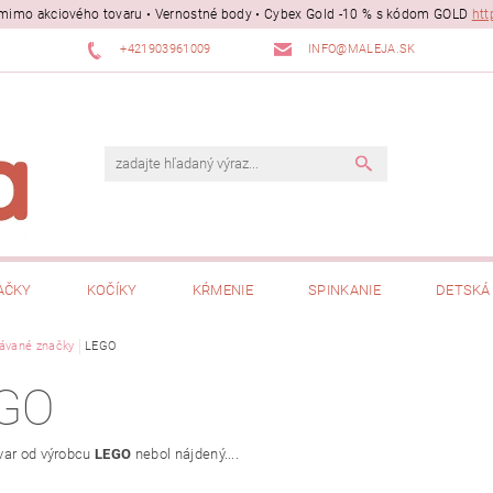
ii mimo akciového tovaru • Vernostné body • Cybex Gold -10 % s kódom GOLD
htt
+421903961009
INFO@MALEJA.SK
AČKY
KOČÍKY
KŔMENIE
SPINKANIE
DETSKÁ 
ávané značky
LEGO
GO
var od výrobcu
LEGO
nebol nájdený....