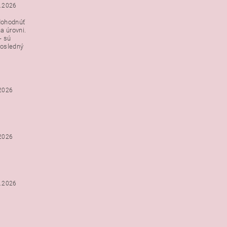
3.2026
dohodnúť
a úrovni.
- sú
posledný
.2026
.2026
2.2026