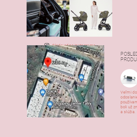
Sledovať na Instagrame
POSLE
PRODU
Veľmi do
odoslani
používam
boli už z
a slúžia. 