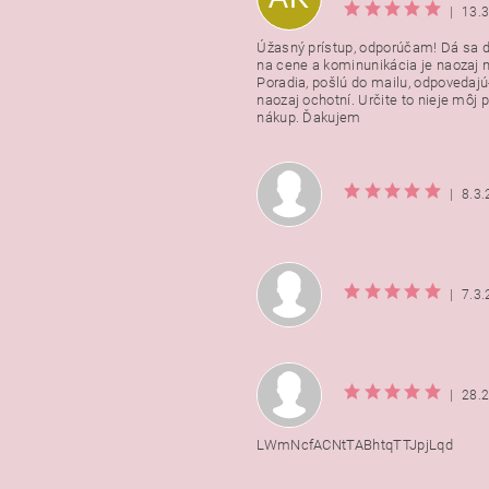
|
13.
Úžasný prístup, odporúčam! Dá sa 
na cene a kominunikácia je naozaj n
Poradia, pošlú do mailu, odpovedajú
naozaj ochotní. Určite to nieje môj 
nákup. Ďakujem
|
8.3
|
7.3
|
28.
LWmNcfACNtTABhtqTTJpjLqd