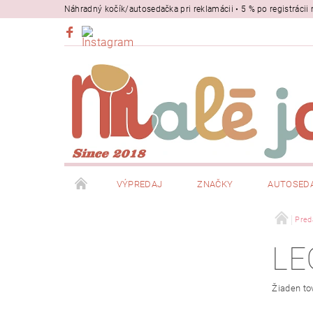
Náhradný kočík/autosedačka pri reklamácii • 5 % po registrác
VÝPREDAJ
ZNAČKY
AUTOSED
BEZPEČNOSŤ
NOSIČE
Pred
LE
Žiaden to