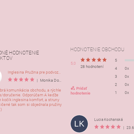
HODNOTENIE OBCHODU
DNÉ HODNOTENIE
KTOV
5
5,0
28 hodnotení
4
0x
Inglesina Pružina pre podvozok Comfort, 2ks
3
0x
|
Monika Dorušáková
2
0x
Pridať
brá komunikácia obchodu, a rýchle
1
0x
hodnotenie
e/doručenie. Odporúčam A keďže
 kočík inglesina komfort, a struny
ničené tak som si objednala pružiny
:)
Lucia Kochanská
LK
|
23.