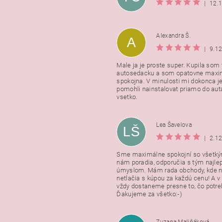
|
12.
Alexandra Š.
A
|
9.1
Male ja je proste super. Kupila som t
autosedacku a som opatovne maxi
spokojna. V minulosti mi dokonca j
pomohli nainstalovat priamo do auta
vsetko.
Lea Šavelova
LŠ
|
2.1
Sme maximálne spokojní so všetkým
nám poradia, odporučia s tým najl
úmyslom. Mám rada obchody, kde n
netlačia s kúpou za každú cenu! A 
vždy dostaneme presne to, čo potr
Ďakujeme za všetko:-)