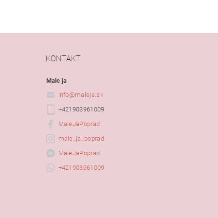
KONTAKT
Male ja
info
@
maleja.sk
+421903961009
MaleJaPoprad
male_ja_poprad
MaleJaPoprad
+421903961009