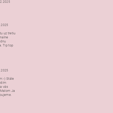
12.2025
2.2025
u uz tretiu
malne
ednu
. Tip top
2.2025
:-) Stále
epším
a vás
v Malom Ja
ebujeme.