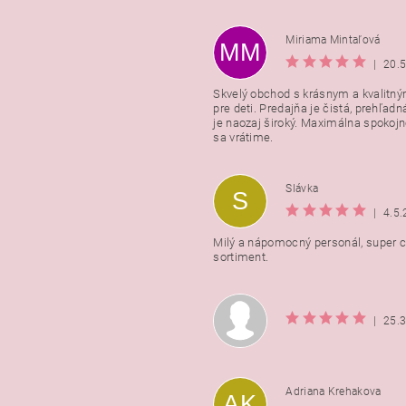
Miriama Mintaľová
MM
|
20.
Skvelý obchod s krásnym a kvalitn
pre deti. Predajňa je čistá, prehľadn
Vložením hodnotenie súhlasít
je naozaj široký. Maximálna spokojno
podmienkami ochrany osobnýc
sa vrátime.
údajov
Slávka
S
|
4.5
Milý a nápomocný personál, super ce
sortiment.
|
25.
Adriana Krehakova
AK