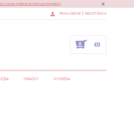
ps://www.maleja.sk/bonus-program/
|
PRIHLÁSENIE
REGISTRÁCIA
0
€0
IZBA
HRAČKY
HYGIENA