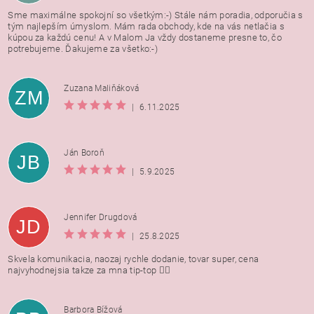
Sme maximálne spokojní so všetkým:-) Stále nám poradia, odporučia s
tým najlepším úmyslom. Mám rada obchody, kde na vás netlačia s
kúpou za každú cenu! A v Malom Ja vždy dostaneme presne to, čo
potrebujeme. Ďakujeme za všetko:-)
Zuzana Maliňáková
ZM
|
6.11.2025
Ján Boroň
JB
|
5.9.2025
Jennifer Drugdová
JD
|
25.8.2025
Skvela komunikacia, naozaj rychle dodanie, tovar super, cena
najvyhodnejsia takze za mna tip-top 👍🏻
Barbora Bížová