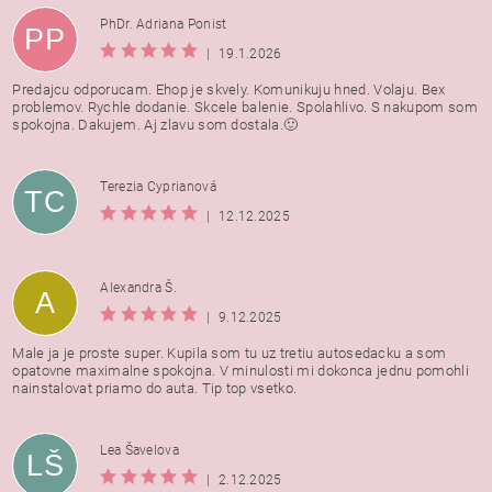
PhDr. Adriana Ponist
PP
|
19.1.2026
Predajcu odporucam. Ehop je skvely. Komunikuju hned. Volaju. Bex
problemov. Rychle dodanie. Skcele balenie. Spolahlivo. S nakupom som
spokojna. Dakujem. Aj zlavu som dostala.🙂
Terezia Cyprianová
TC
|
12.12.2025
Alexandra Š.
A
|
9.12.2025
Male ja je proste super. Kupila som tu uz tretiu autosedacku a som
opatovne maximalne spokojna. V minulosti mi dokonca jednu pomohli
nainstalovat priamo do auta. Tip top vsetko.
Lea Šavelova
LŠ
|
2.12.2025