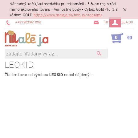
Náhradný kočík/autosedačka pri reklamácii • 5 % po registrácii
mimo akciového tovaru • Vernostné body • Cybex Gold -10 % s
kódom GOLD
https://www.maleja.sk/bonus-program/
+421903961009
INFO@MALEJA.SK
0
€0
LEOKID
Žiaden tovar od výrobcu
LEOKID
nebol nájdený....