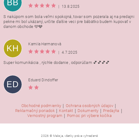
BB
|
13.8.2025
S nakúpom som bola veľmi spokojná, tovar som pozerala aj na predajni
pekne mi bol ukázaný, určite ďalšie veci pre bábätko budem kupovať v
danom obchode 🩵🩶
Kamila Harmanovà
KH
|
4.7.2025
Super komunikácia , rýchle dodanie , odporúčam 💕💕💕💕
Eduard Dindoffer
ED
|
|
Obchodné podmienky
Ochrana osobných údajov
|
|
|
|
Reklamačný poriadok
Kontakt
Dokumenty
Predajňa
|
Vernostný program
Pomoc pri výbere kočíka
2026 © Male ja, všetky práva vyhradené