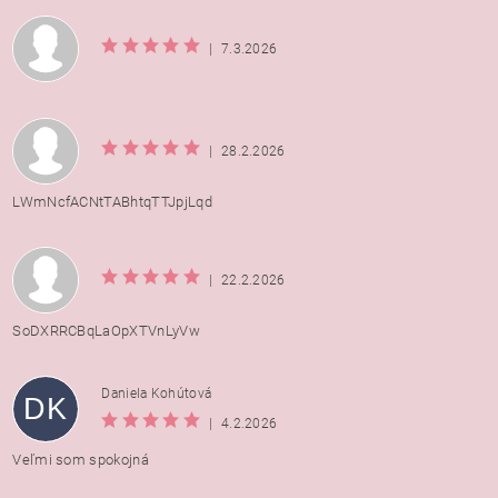
|
7.3.2026
|
28.2.2026
LWmNcfACNtTABhtqTTJpjLqd
|
22.2.2026
SoDXRRCBqLaOpXTVnLyVw
Daniela Kohútová
DK
|
4.2.2026
Veľmi som spokojná