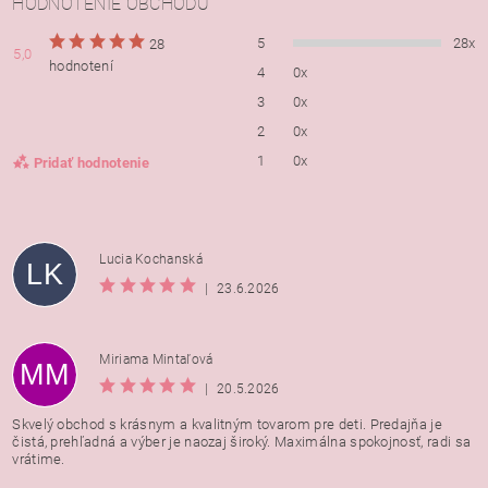
HODNOTENIE OBCHODU
5
28x
28
5,0
hodnotení
4
0x
3
0x
2
0x
1
0x
Pridať hodnotenie
Lucia Kochanská
LK
|
23.6.2026
Miriama Mintaľová
MM
|
20.5.2026
Skvelý obchod s krásnym a kvalitným tovarom pre deti. Predajňa je
čistá, prehľadná a výber je naozaj široký. Maximálna spokojnosť, radi sa
vrátime.