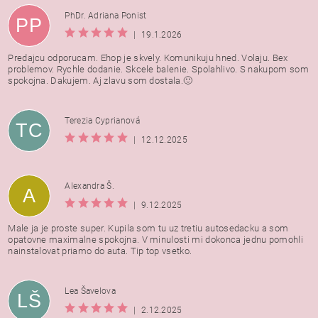
PhDr. Adriana Ponist
PP
|
19.1.2026
Predajcu odporucam. Ehop je skvely. Komunikuju hned. Volaju. Bex
problemov. Rychle dodanie. Skcele balenie. Spolahlivo. S nakupom som
spokojna. Dakujem. Aj zlavu som dostala.🙂
Terezia Cyprianová
TC
|
12.12.2025
Alexandra Š.
A
|
9.12.2025
Male ja je proste super. Kupila som tu uz tretiu autosedacku a som
opatovne maximalne spokojna. V minulosti mi dokonca jednu pomohli
nainstalovat priamo do auta. Tip top vsetko.
Lea Šavelova
LŠ
|
2.12.2025