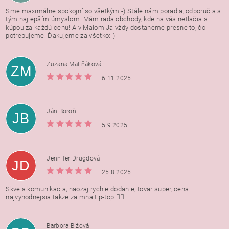
Sme maximálne spokojní so všetkým:-) Stále nám poradia, odporučia s
tým najlepším úmyslom. Mám rada obchody, kde na vás netlačia s
kúpou za každú cenu! A v Malom Ja vždy dostaneme presne to, čo
potrebujeme. Ďakujeme za všetko:-)
Zuzana Maliňáková
ZM
|
6.11.2025
Ján Boroň
JB
|
5.9.2025
Jennifer Drugdová
JD
|
25.8.2025
Skvela komunikacia, naozaj rychle dodanie, tovar super, cena
najvyhodnejsia takze za mna tip-top 👍🏻
Barbora Bížová