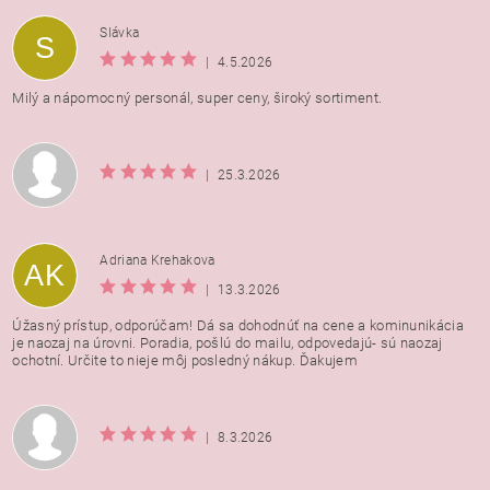
Vložením hodnotenie súhlasíte s
podmienkami ochrany
Slávka
S
osobných údajov
|
4.5.2026
Milý a nápomocný personál, super ceny, široký sortiment.
|
25.3.2026
Adriana Krehakova
AK
|
13.3.2026
Úžasný prístup, odporúčam! Dá sa dohodnúť na cene a kominunikácia
je naozaj na úrovni. Poradia, pošlú do mailu, odpovedajú- sú naozaj
ochotní. Určite to nieje môj posledný nákup. Ďakujem
|
8.3.2026