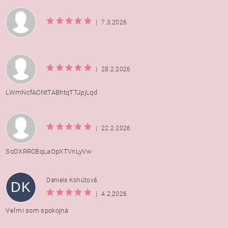
|
7.3.2026
|
28.2.2026
LWmNcfACNtTABhtqTTJpjLqd
|
22.2.2026
SoDXRRCBqLaOpXTVnLyVw
Daniela Kohútová
DK
|
4.2.2026
Veľmi som spokojná