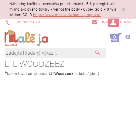
Náhradný kočík/autosedačka pri reklamácii • 5 % po registrácii
mimo akciového tovaru • Vernostné body • Cybex Gold -10 % s
kódom GOLD
https://www.maleja.sk/bonus-program/
+421903961009
INFO@MALEJA.SK
0
€0
LI'L WOODZEEZ
Žiaden tovar od výrobcu
Li'l Woodzeez
nebol nájdený....