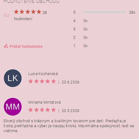
HODNOTENIE OBCHODU
5
28x
28
5,0
hodnotení
4
0x
3
0x
2
0x
1
0x
Pridať hodnotenie
Lucia Kochanská
LK
|
23.6.2026
Miriama Mintaľová
MM
|
20.5.2026
Skvelý obchod s krásnym a kvalitným tovarom pre deti. Predajňa je
čistá, prehľadná a výber je naozaj široký. Maximálna spokojnosť, radi sa
vrátime.