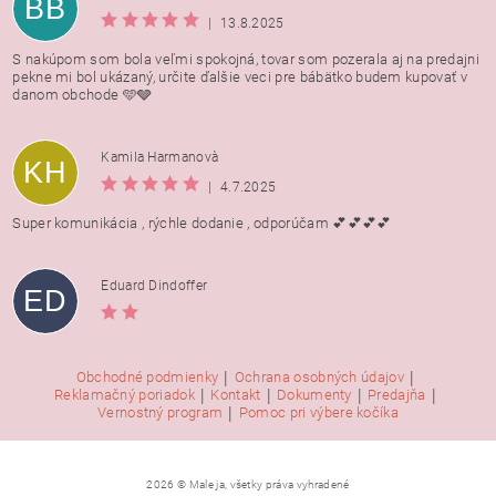
BB
|
13.8.2025
S nakúpom som bola veľmi spokojná, tovar som pozerala aj na predajni
pekne mi bol ukázaný, určite ďalšie veci pre bábätko budem kupovať v
danom obchode 🩵🩶
Kamila Harmanovà
KH
|
4.7.2025
Super komunikácia , rýchle dodanie , odporúčam 💕💕💕💕
Eduard Dindoffer
ED
|
|
Obchodné podmienky
Ochrana osobných údajov
|
|
|
|
Reklamačný poriadok
Kontakt
Dokumenty
Predajňa
|
Vernostný program
Pomoc pri výbere kočíka
2026 © Male ja, všetky práva vyhradené