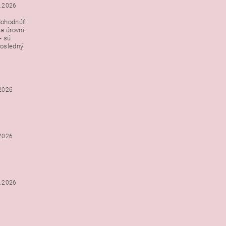
3.2026
dohodnúť
a úrovni.
- sú
posledný
.2026
.2026
2.2026