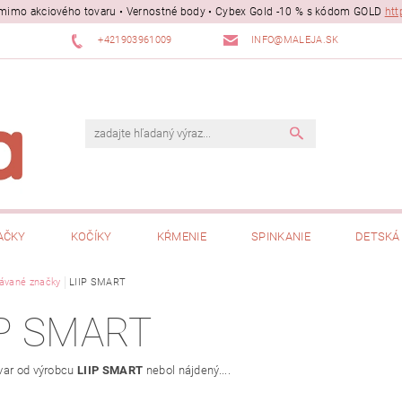
ii mimo akciového tovaru • Vernostné body • Cybex Gold -10 % s kódom GOLD
htt
+421903961009
INFO@MALEJA.SK
AČKY
KOČÍKY
KŔMENIE
SPINKANIE
DETSKÁ 
ávané značky
LIIP SMART
IP SMART
var od výrobcu
LIIP SMART
nebol nájdený....