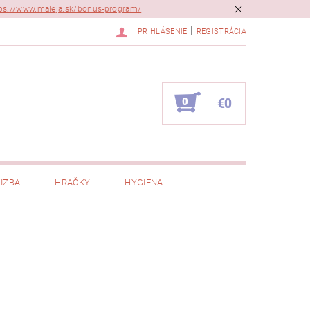
ps://www.maleja.sk/bonus-program/
|
PRIHLÁSENIE
REGISTRÁCIA
0
€0
IZBA
HRAČKY
HYGIENA