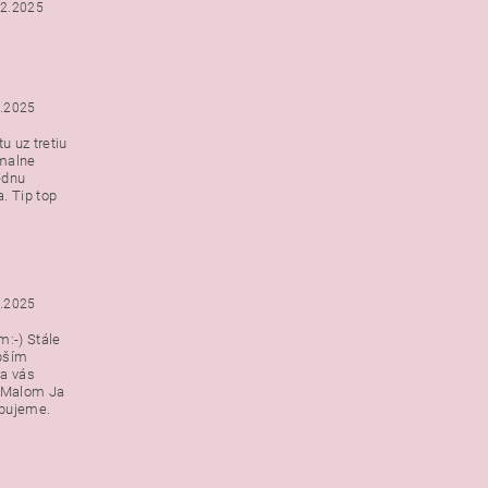
12.2025
2.2025
u uz tretiu
malne
ednu
. Tip top
2.2025
:-) Stále
epším
a vás
v Malom Ja
ebujeme.