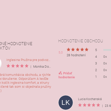
HODNOTENIE OBCHODU
DNÉ HODNOTENIE
KTOV
5
5,0
28 hodnotení
4
0x
Inglesina Pružina pre podvozok Comfort, 2ks
3
0x
|
Monika Dorušáková
2
0x
Pridať
brá komunikácia obchodu, a rýchle
1
0x
hodnotenie
e/doručenie. Odporúčam A keďže
 kočík inglesina komfort, a struny
ničené tak som si objednala pružiny
:)
Lucia Kochanská
LK
|
23.