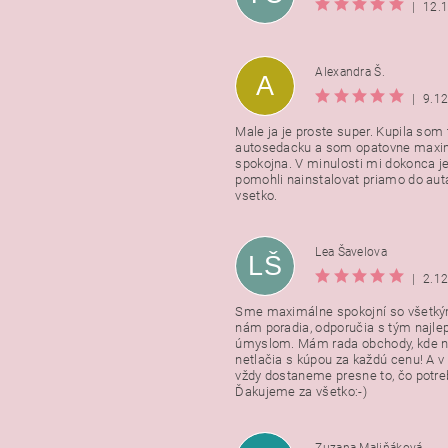
|
12.
Alexandra Š.
A
|
9.1
Male ja je proste super. Kupila som t
autosedacku a som opatovne maxi
spokojna. V minulosti mi dokonca j
pomohli nainstalovat priamo do auta
vsetko.
Lea Šavelova
LŠ
|
2.1
Sme maximálne spokojní so všetkým
nám poradia, odporučia s tým najl
úmyslom. Mám rada obchody, kde n
netlačia s kúpou za každú cenu! A 
vždy dostaneme presne to, čo potr
Ďakujeme za všetko:-)