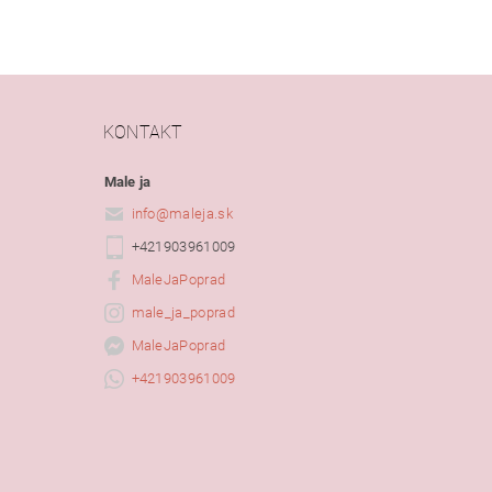
KONTAKT
Male ja
info
@
maleja.sk
+421903961009
MaleJaPoprad
male_ja_poprad
MaleJaPoprad
+421903961009