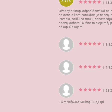
|
13.
Úžasný prístup, odporúčam! Dá sa 
na cene a kominunikácia je naozaj n
Poradia, pošlú do mailu, odpovedajú
naozaj ochotní. Určite to nieje môj 
nákup. Ďakujem
|
8.3
|
7.3
|
28.
LWmNcfACNtTABhtqTTJpjLqd