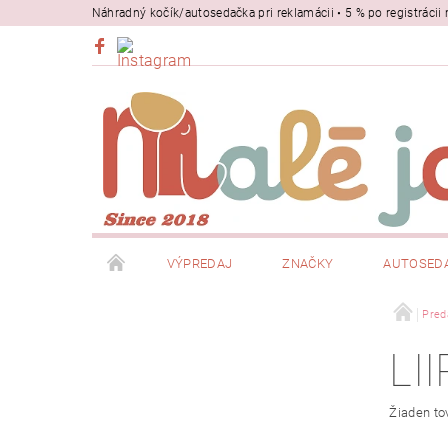
Náhradný kočík/autosedačka pri reklamácii • 5 % po registrác
VÝPREDAJ
ZNAČKY
AUTOSED
BEZPEČNOSŤ
NOSIČE
Pred
LI
Žiaden to