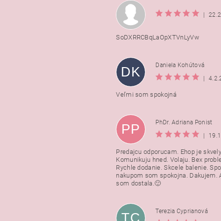
|
22.
SoDXRRCBqLaOpXTVnLyVw
Daniela Kohútová
DK
|
4.2
Veľmi som spokojná
PhDr. Adriana Ponist
PP
|
19.
Predajcu odporucam. Ehop je skvely
Komunikuju hned. Volaju. Bex probl
Rychle dodanie. Skcele balenie. Spo
nakupom som spokojna. Dakujem. A
som dostala.🙂
Terezia Cyprianová
TC