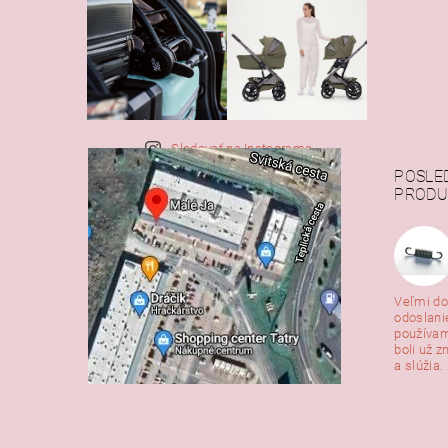
Sledovať na Instagrame
POSLE
PRODU
Veľmi do
odoslani
používam
boli už z
a slúžia. 