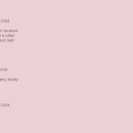
5.2026
ým tovarom
á a výber
e s
sť, radi
h
.2026
ny, široký
3.2026