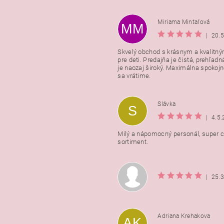
Miriama Mintaľová
MM
|
20.
Skvelý obchod s krásnym a kvalitn
pre deti. Predajňa je čistá, prehľadn
Vložením hodnotenie súhlasít
je naozaj široký. Maximálna spokojno
podmienkami ochrany osobnýc
sa vrátime.
údajov
Slávka
S
|
4.5
Milý a nápomocný personál, super ce
sortiment.
|
25.
Adriana Krehakova
AK