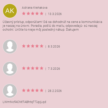
Adriana Krehakova
AK
|
13.3.2026
Úžasný prístup, odporúčam! Dá sa dohodnúť na cene a kominunikácia
je naozaj na úrovni. Poradia, pošlú do mailu, odpovedajú- sú naozaj
ochotní. Určite to nieje môj posledný nákup. Ďakujem
|
8.3.2026
|
7.3.2026
|
28.2.2026
LWmNcfACNtTABhtqTTJpjLqd