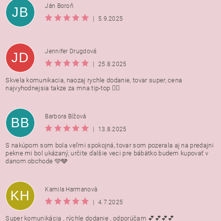
Ján Boroň
JB
|
5.9.2025
Jennifer Drugdová
JD
|
25.8.2025
Skvela komunikacia, naozaj rychle dodanie, tovar super, cena
najvyhodnejsia takze za mna tip-top 👍🏻
Barbora Bížová
BB
|
13.8.2025
S nakúpom som bola veľmi spokojná, tovar som pozerala aj na predajni
pekne mi bol ukázaný, určite ďalšie veci pre bábätko budem kupovať v
danom obchode 🩵🩶
Kamila Harmanovà
KH
|
4.7.2025
Super komunikácia , rýchle dodanie , odporúčam 💕💕💕💕