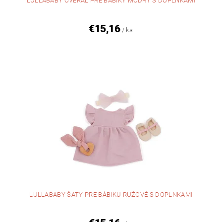
LULLABABY OVERAL PRE BÁBIKY MODRÝ S DOPLNKAMI
€15,16
/ ks
LULLABABY ŠATY PRE BÁBIKU RUŽOVÉ S DOPLNKAMI