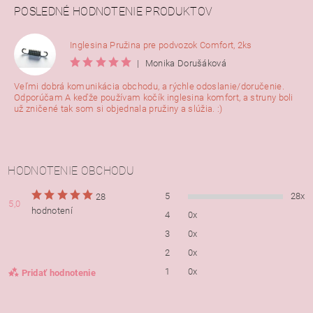
POSLEDNÉ HODNOTENIE PRODUKTOV
Inglesina Pružina pre podvozok Comfort, 2ks
|
Monika Dorušáková
Veľmi dobrá komunikácia obchodu, a rýchle odoslanie/doručenie.
Odporúčam A keďže používam kočík inglesina komfort, a struny boli
už zničené tak som si objednala pružiny a slúžia. :)
HODNOTENIE OBCHODU
5
28x
28
5,0
hodnotení
4
0x
3
0x
2
0x
1
0x
Pridať hodnotenie