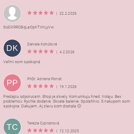
|
22.2.2026
SoDXRRCBqLaOpXTVnLyVw
Daniela Kohútová
DK
|
4.2.2026
Veľmi som spokojná
PhDr. Adriana Ponist
PP
|
19.1.2026
Predajcu odporucam. Ehop je skvely. Komunikuju hned. Volaju. Bex
problemov. Rychle dodanie. Skcele balenie. Spolahlivo. S nakupom som
spokojna. Dakujem. Aj zlavu som dostala.🙂
Terezia Cyprianová
TC
|
12.12.2025