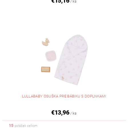
€15,16
/ ks
LULLABABY OSUŠKA PRE BÁBIKU S DOPLNKAMI
€13,96
/ ks
15
položiek celkom