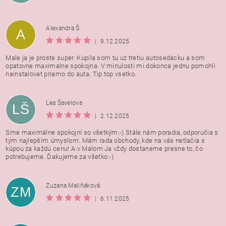
Alexandra Š.
A
|
9.12.2025
Male ja je proste super. Kupila som tu uz tretiu autosedacku a som
opatovne maximalne spokojna. V minulosti mi dokonca jednu pomohli
nainstalovat priamo do auta. Tip top vsetko.
Lea Šavelova
LŠ
|
2.12.2025
Sme maximálne spokojní so všetkým:-) Stále nám poradia, odporučia s
tým najlepším úmyslom. Mám rada obchody, kde na vás netlačia s
kúpou za každú cenu! A v Malom Ja vždy dostaneme presne to, čo
potrebujeme. Ďakujeme za všetko:-)
Zuzana Maliňáková
ZM
|
6.11.2025