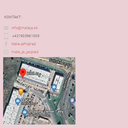
KONTAKT:
info@maleja.sk
+421903961009
MaleJaPoprad
male_ja_poprad