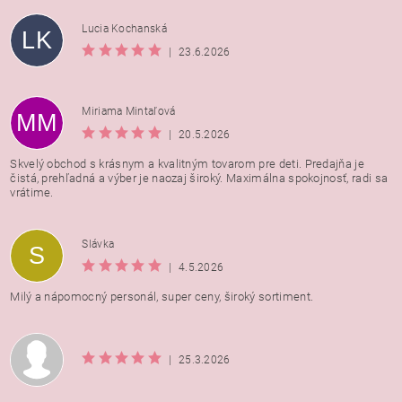
Lucia Kochanská
LK
|
23.6.2026
Miriama Mintaľová
MM
|
20.5.2026
Skvelý obchod s krásnym a kvalitným tovarom pre deti. Predajňa je
čistá, prehľadná a výber je naozaj široký. Maximálna spokojnosť, radi sa
vrátime.
Vložením hodnotenie súhlasíte s
podmienkami ochrany
Slávka
S
osobných údajov
|
4.5.2026
Milý a nápomocný personál, super ceny, široký sortiment.
|
25.3.2026