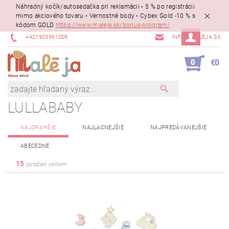
Náhradný kočík/autosedačka pri reklamácii • 5 % po registrácii
mimo akciového tovaru • Vernostné body • Cybex Gold -10 % s
kódom GOLD
https://www.maleja.sk/bonus-program/
+421903961009
INFO@MALEJA.SK
0
€0
LULLABABY
NAJDRAHŠIE
NAJLACNEJŠIE
NAJPREDÁVANEJŠIE
ABECEDNE
15
položiek celkom