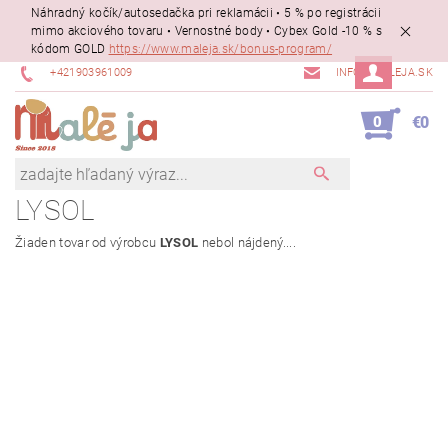
Náhradný kočík/autosedačka pri reklamácii • 5 % po registrácii
mimo akciového tovaru • Vernostné body • Cybex Gold -10 % s
kódom GOLD
https://www.maleja.sk/bonus-program/
+421903961009
INFO@MALEJA.SK
0
€0
LYSOL
Žiaden tovar od výrobcu
LYSOL
nebol nájdený....