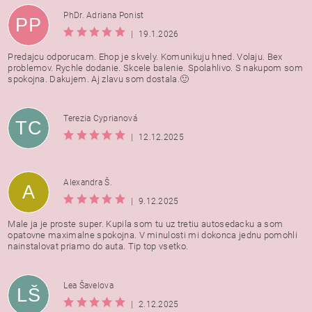
PhDr. Adriana Ponist
PP
|
19.1.2026
Predajcu odporucam. Ehop je skvely. Komunikuju hned. Volaju. Bex
problemov. Rychle dodanie. Skcele balenie. Spolahlivo. S nakupom som
spokojna. Dakujem. Aj zlavu som dostala.🙂
Terezia Cyprianová
TC
|
12.12.2025
Alexandra Š.
A
|
9.12.2025
Male ja je proste super. Kupila som tu uz tretiu autosedacku a som
opatovne maximalne spokojna. V minulosti mi dokonca jednu pomohli
nainstalovat priamo do auta. Tip top vsetko.
Lea Šavelova
LŠ
|
2.12.2025