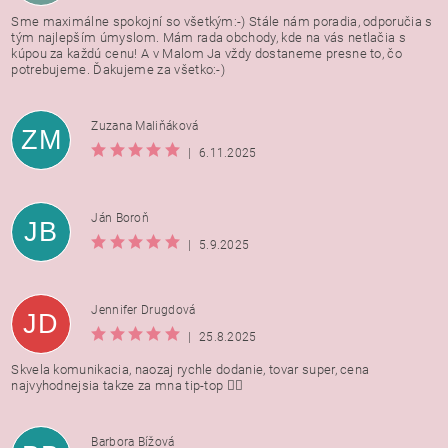
Sme maximálne spokojní so všetkým:-) Stále nám poradia, odporučia s
tým najlepším úmyslom. Mám rada obchody, kde na vás netlačia s
kúpou za každú cenu! A v Malom Ja vždy dostaneme presne to, čo
potrebujeme. Ďakujeme za všetko:-)
Zuzana Maliňáková
ZM
|
6.11.2025
Ján Boroň
JB
|
5.9.2025
Jennifer Drugdová
JD
|
25.8.2025
Skvela komunikacia, naozaj rychle dodanie, tovar super, cena
najvyhodnejsia takze za mna tip-top 👍🏻
Barbora Bížová