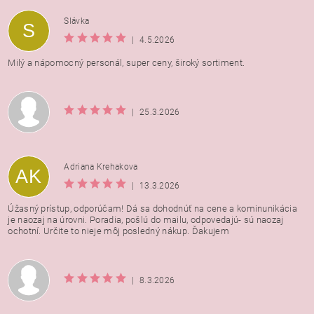
Vložením hodnotenie súhlasíte s
podmienkami ochrany
Slávka
S
osobných údajov
|
4.5.2026
Milý a nápomocný personál, super ceny, široký sortiment.
|
25.3.2026
Adriana Krehakova
AK
|
13.3.2026
Úžasný prístup, odporúčam! Dá sa dohodnúť na cene a kominunikácia
je naozaj na úrovni. Poradia, pošlú do mailu, odpovedajú- sú naozaj
ochotní. Určite to nieje môj posledný nákup. Ďakujem
|
8.3.2026