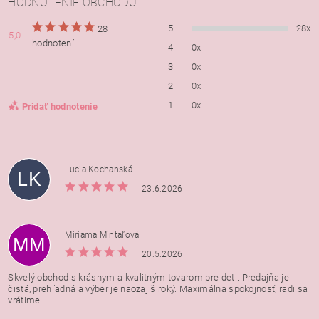
HODNOTENIE OBCHODU
5
28x
28
5,0
hodnotení
4
0x
3
0x
2
0x
1
0x
Pridať hodnotenie
Lucia Kochanská
LK
|
23.6.2026
Miriama Mintaľová
MM
|
20.5.2026
Skvelý obchod s krásnym a kvalitným tovarom pre deti. Predajňa je
čistá, prehľadná a výber je naozaj široký. Maximálna spokojnosť, radi sa
vrátime.