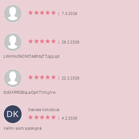
|
7.3.2026
|
28.2.2026
LWmNcfACNtTABhtqTTJpjLqd
|
22.2.2026
SoDXRRCBqLaOpXTVnLyVw
Daniela Kohútová
DK
|
4.2.2026
Veľmi som spokojná