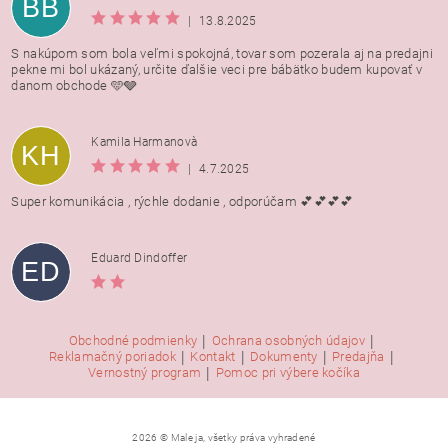
BB
|
13.8.2025
S nakúpom som bola veľmi spokojná, tovar som pozerala aj na predajni
pekne mi bol ukázaný, určite ďalšie veci pre bábätko budem kupovať v
danom obchode 🩵🩶
Kamila Harmanovà
KH
|
4.7.2025
Super komunikácia , rýchle dodanie , odporúčam 💕💕💕💕
Eduard Dindoffer
ED
|
|
Obchodné podmienky
Ochrana osobných údajov
|
|
|
|
Reklamačný poriadok
Kontakt
Dokumenty
Predajňa
|
Vernostný program
Pomoc pri výbere kočíka
2026 © Male ja, všetky práva vyhradené