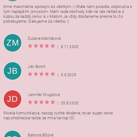
Sme maximálne spokojní so všetkým:-) Stále nám poradia, odporučia s
tým najlepším úmyslom. Mám rada obchody, kde na vás netlačia s
kúpou za každú cenu! A v Malom Ja vždy dostaneme presne to, čo
potrebujeme. Ďakujeme za všetko:-)
Zuzana Maliňáková
ZM
|
6.11.2025
Ján Boroň
JB
|
5.9.2025
Jennifer Drugdová
JD
|
25.8.2025
Skvela komunikacia, naozaj rychle dodanie, tovar super, cena
najvyhodnejsia takze za mna tip-top 👍🏻
Barbora Bížová