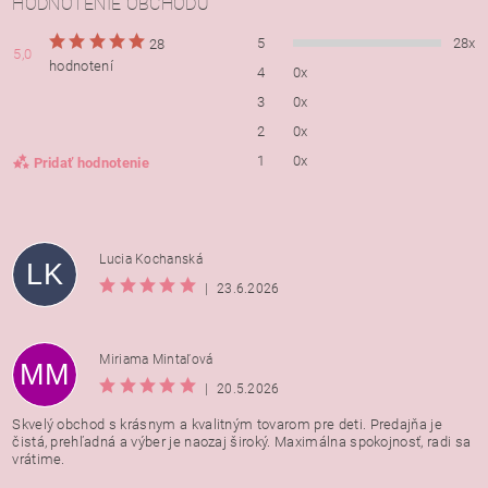
HODNOTENIE OBCHODU
5
28x
28
5,0
hodnotení
4
0x
3
0x
2
0x
1
0x
Pridať hodnotenie
Lucia Kochanská
LK
|
23.6.2026
Miriama Mintaľová
MM
|
20.5.2026
Skvelý obchod s krásnym a kvalitným tovarom pre deti. Predajňa je
čistá, prehľadná a výber je naozaj široký. Maximálna spokojnosť, radi sa
vrátime.