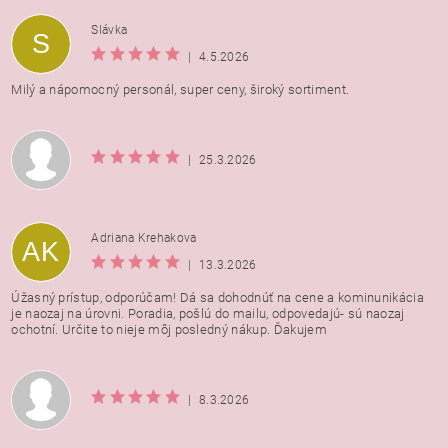
Vložením hodnotenie súhlasíte s
podmienkami ochrany
Slávka
S
osobných údajov
|
4.5.2026
Milý a nápomocný personál, super ceny, široký sortiment.
|
25.3.2026
Adriana Krehakova
AK
|
13.3.2026
Úžasný prístup, odporúčam! Dá sa dohodnúť na cene a kominunikácia
je naozaj na úrovni. Poradia, pošlú do mailu, odpovedajú- sú naozaj
ochotní. Určite to nieje môj posledný nákup. Ďakujem
|
8.3.2026