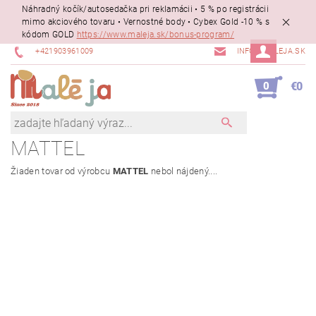
Náhradný kočík/autosedačka pri reklamácii • 5 % po registrácii
mimo akciového tovaru • Vernostné body • Cybex Gold -10 % s
kódom GOLD
https://www.maleja.sk/bonus-program/
+421903961009
INFO@MALEJA.SK
0
€0
MATTEL
Žiaden tovar od výrobcu
MATTEL
nebol nájdený....