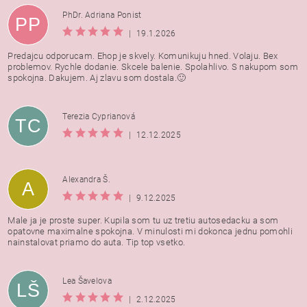
PhDr. Adriana Ponist
PP
|
19.1.2026
Predajcu odporucam. Ehop je skvely. Komunikuju hned. Volaju. Bex
problemov. Rychle dodanie. Skcele balenie. Spolahlivo. S nakupom som
spokojna. Dakujem. Aj zlavu som dostala.🙂
Terezia Cyprianová
TC
|
12.12.2025
Alexandra Š.
A
|
9.12.2025
Male ja je proste super. Kupila som tu uz tretiu autosedacku a som
opatovne maximalne spokojna. V minulosti mi dokonca jednu pomohli
nainstalovat priamo do auta. Tip top vsetko.
Lea Šavelova
LŠ
|
2.12.2025