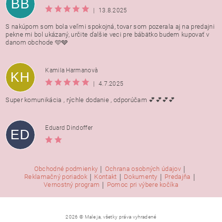
BB
|
13.8.2025
S nakúpom som bola veľmi spokojná, tovar som pozerala aj na predajni
pekne mi bol ukázaný, určite ďalšie veci pre bábätko budem kupovať v
danom obchode 🩵🩶
Kamila Harmanovà
KH
|
4.7.2025
Super komunikácia , rýchle dodanie , odporúčam 💕💕💕💕
Eduard Dindoffer
ED
|
|
Obchodné podmienky
Ochrana osobných údajov
|
|
|
|
Reklamačný poriadok
Kontakt
Dokumenty
Predajňa
|
Vernostný program
Pomoc pri výbere kočíka
2026 © Male ja, všetky práva vyhradené