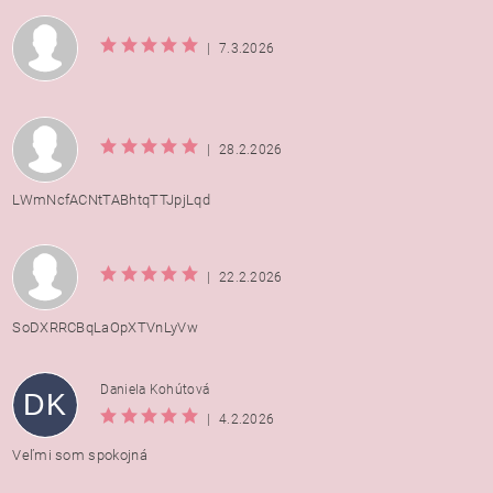
|
7.3.2026
|
28.2.2026
LWmNcfACNtTABhtqTTJpjLqd
|
22.2.2026
SoDXRRCBqLaOpXTVnLyVw
Daniela Kohútová
DK
|
4.2.2026
Veľmi som spokojná