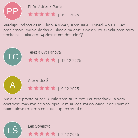
PhDr. Adriana Ponist
PP
|
19.1.2026
Predajcu odporucam. Ehop je skvely. Komunikuju hned. Volaju. Bex
problemov. Rychle dodanie. Skcele balenie. Spolahlivo. S nakupom som
spokojna. Dakujem. Aj zlavu som dostala.🙂
Terezia Cyprianová
TC
|
12.12.2025
Alexandra Š.
A
|
9.12.2025
Male ja je proste super. Kupila som tu uz tretiu autosedacku a som
opatovne maximalne spokojna. V minulosti mi dokonca jednu pomohli
nainstalovat priamo do auta. Tip top vsetko.
Lea Šavelova
LŠ
|
2.12.2025