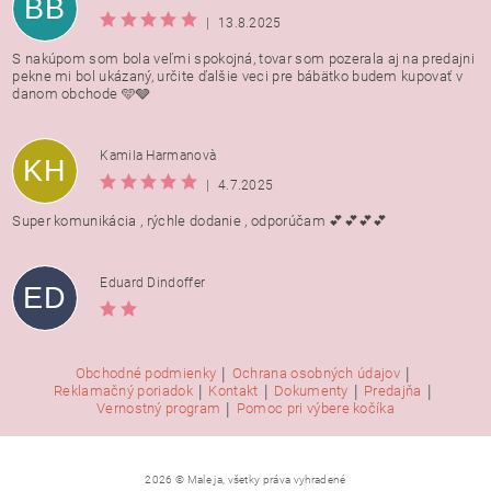
BB
|
13.8.2025
S nakúpom som bola veľmi spokojná, tovar som pozerala aj na predajni
pekne mi bol ukázaný, určite ďalšie veci pre bábätko budem kupovať v
danom obchode 🩵🩶
Kamila Harmanovà
KH
|
4.7.2025
Super komunikácia , rýchle dodanie , odporúčam 💕💕💕💕
Eduard Dindoffer
ED
|
|
Obchodné podmienky
Ochrana osobných údajov
|
|
|
|
Reklamačný poriadok
Kontakt
Dokumenty
Predajňa
|
Vernostný program
Pomoc pri výbere kočíka
2026 © Male ja, všetky práva vyhradené