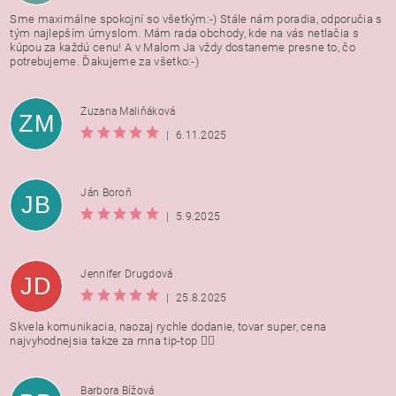
Sme maximálne spokojní so všetkým:-) Stále nám poradia, odporučia s
tým najlepším úmyslom. Mám rada obchody, kde na vás netlačia s
kúpou za každú cenu! A v Malom Ja vždy dostaneme presne to, čo
potrebujeme. Ďakujeme za všetko:-)
Zuzana Maliňáková
ZM
|
6.11.2025
Ján Boroň
JB
|
5.9.2025
Jennifer Drugdová
JD
|
25.8.2025
Skvela komunikacia, naozaj rychle dodanie, tovar super, cena
najvyhodnejsia takze za mna tip-top 👍🏻
Barbora Bížová