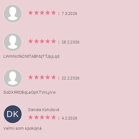
|
7.3.2026
|
28.2.2026
LWmNcfACNtTABhtqTTJpjLqd
|
22.2.2026
SoDXRRCBqLaOpXTVnLyVw
Daniela Kohútová
DK
|
4.2.2026
Veľmi som spokojná