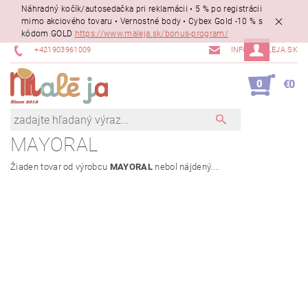
Náhradný kočík/autosedačka pri reklamácii • 5 % po registrácii
mimo akciového tovaru • Vernostné body • Cybex Gold -10 % s
kódom GOLD
https://www.maleja.sk/bonus-program/
+421903961009
INFO@MALEJA.SK
0
€0
MAYORAL
Žiaden tovar od výrobcu
MAYORAL
nebol nájdený....