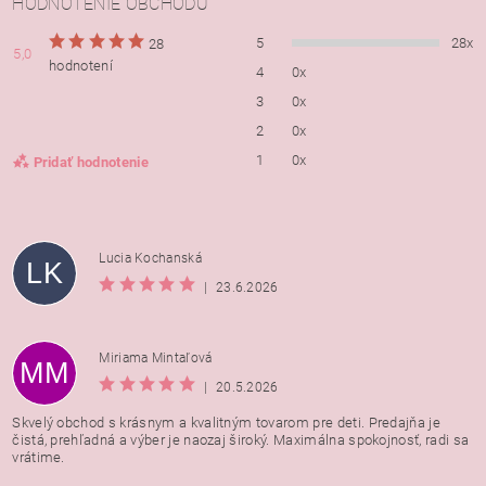
HODNOTENIE OBCHODU
5
28x
28
5,0
hodnotení
4
0x
3
0x
2
0x
1
0x
Pridať hodnotenie
Lucia Kochanská
LK
|
23.6.2026
Miriama Mintaľová
MM
|
20.5.2026
Skvelý obchod s krásnym a kvalitným tovarom pre deti. Predajňa je
čistá, prehľadná a výber je naozaj široký. Maximálna spokojnosť, radi sa
vrátime.