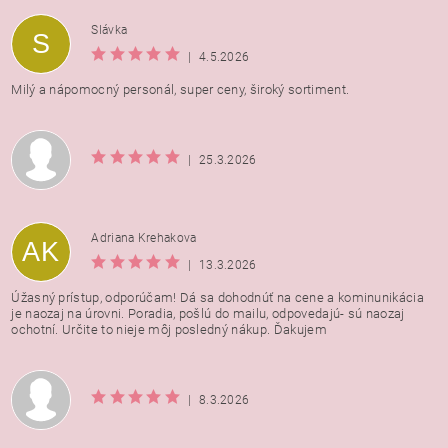
Vložením hodnotenie súhlasíte s
podmienkami ochrany
Slávka
S
osobných údajov
|
4.5.2026
Milý a nápomocný personál, super ceny, široký sortiment.
|
25.3.2026
Adriana Krehakova
AK
|
13.3.2026
Úžasný prístup, odporúčam! Dá sa dohodnúť na cene a kominunikácia
je naozaj na úrovni. Poradia, pošlú do mailu, odpovedajú- sú naozaj
ochotní. Určite to nieje môj posledný nákup. Ďakujem
|
8.3.2026