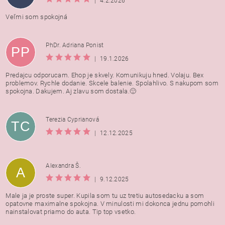
|
4.2.2026
Veľmi som spokojná
PhDr. Adriana Ponist
PP
|
19.1.2026
Predajcu odporucam. Ehop je skvely. Komunikuju hned. Volaju. Bex
problemov. Rychle dodanie. Skcele balenie. Spolahlivo. S nakupom som
spokojna. Dakujem. Aj zlavu som dostala.🙂
Terezia Cyprianová
TC
|
12.12.2025
Alexandra Š.
A
|
9.12.2025
Male ja je proste super. Kupila som tu uz tretiu autosedacku a som
opatovne maximalne spokojna. V minulosti mi dokonca jednu pomohli
nainstalovat priamo do auta. Tip top vsetko.