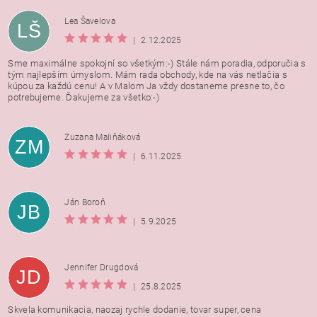
Lea Šavelova
LŠ
|
2.12.2025
Sme maximálne spokojní so všetkým:-) Stále nám poradia, odporučia s
tým najlepším úmyslom. Mám rada obchody, kde na vás netlačia s
kúpou za každú cenu! A v Malom Ja vždy dostaneme presne to, čo
potrebujeme. Ďakujeme za všetko:-)
Zuzana Maliňáková
ZM
|
6.11.2025
Ján Boroň
JB
|
5.9.2025
Jennifer Drugdová
JD
|
25.8.2025
Skvela komunikacia, naozaj rychle dodanie, tovar super, cena