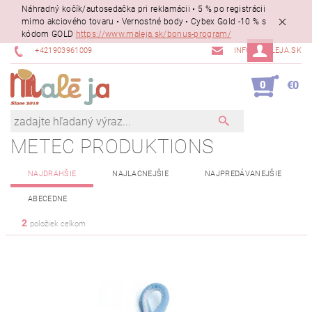
Náhradný kočík/autosedačka pri reklamácii • 5 % po registrácii
mimo akciového tovaru • Vernostné body • Cybex Gold -10 % s
kódom GOLD
https://www.maleja.sk/bonus-program/
+421903961009
INFO@MALEJA.SK
0
€0
METEC PRODUKTIONS
NAJDRAHŠIE
NAJLACNEJŠIE
NAJPREDÁVANEJŠIE
ABECEDNE
2
položiek celkom