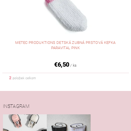
METEC PRODUKTIONS DETSKÁ ZUBNÁ PRSTOVÁ KEFKA
PARAVITAL PINK
€6,50
/ ks
2
položiek celkom
INSTAGRAM