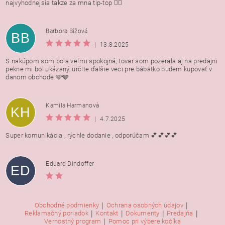
najvyhodnejsia takze za mna tip-top 👍🏻
Barbora Bížová
BB
|
13.8.2025
S nakúpom som bola veľmi spokojná, tovar som pozerala aj na predajni
pekne mi bol ukázaný, určite ďalšie veci pre bábätko budem kupovať v
danom obchode 🩵🩶
Kamila Harmanovà
KH
|
4.7.2025
Super komunikácia , rýchle dodanie , odporúčam 💕💕💕💕
Eduard Dindoffer
ED
|
|
Obchodné podmienky
Ochrana osobných údajov
|
|
|
|
Reklamačný poriadok
Kontakt
Dokumenty
Predajňa
|
Vernostný program
Pomoc pri výbere kočíka