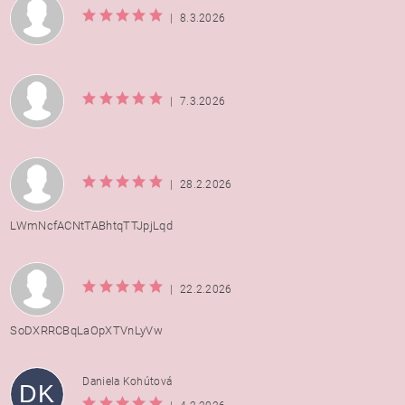
|
8.3.2026
|
7.3.2026
|
28.2.2026
LWmNcfACNtTABhtqTTJpjLqd
|
22.2.2026
SoDXRRCBqLaOpXTVnLyVw
Daniela Kohútová
DK