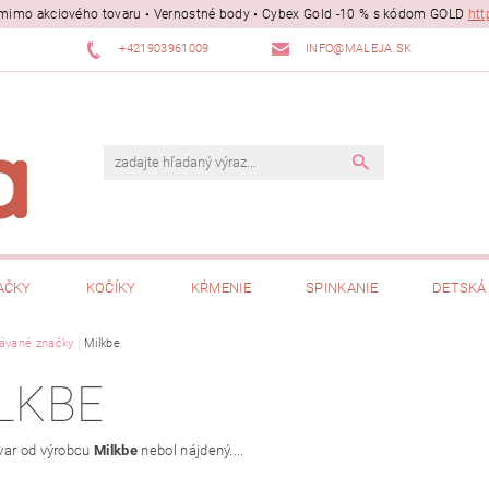
ii mimo akciového tovaru • Vernostné body • Cybex Gold -10 % s kódom GOLD
htt
+421903961009
INFO@MALEJA.SK
AČKY
KOČÍKY
KŔMENIE
SPINKANIE
DETSKÁ 
ávané značky
Milkbe
LKBE
var od výrobcu
Milkbe
nebol nájdený....