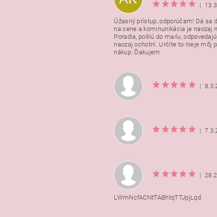
|
13.
Úžasný prístup, odporúčam! Dá sa 
na cene a kominunikácia je naozaj n
Poradia, pošlú do mailu, odpovedajú
naozaj ochotní. Určite to nieje môj 
nákup. Ďakujem
|
8.3
|
7.3
|
28.
LWmNcfACNtTABhtqTTJpjLqd