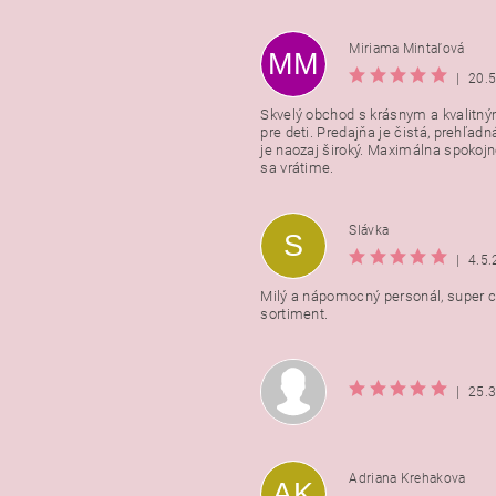
Miriama Mintaľová
MM
|
20.
Skvelý obchod s krásnym a kvalitn
pre deti. Predajňa je čistá, prehľadn
Vložením hodnotenie súhlasít
je naozaj široký. Maximálna spokojno
podmienkami ochrany osobnýc
sa vrátime.
údajov
Slávka
S
|
4.5
Milý a nápomocný personál, super ce
sortiment.
|
25.
Adriana Krehakova
AK