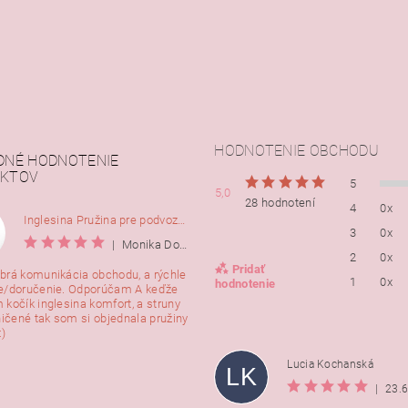
HODNOTENIE OBCHODU
DNÉ HODNOTENIE
KTOV
5
5,0
28 hodnotení
4
0x
Inglesina Pružina pre podvozok Comfort, 2ks
3
0x
|
Monika Dorušáková
2
0x
Pridať
brá komunikácia obchodu, a rýchle
1
0x
hodnotenie
e/doručenie. Odporúčam A keďže
 kočík inglesina komfort, a struny
ničené tak som si objednala pružiny
:)
Lucia Kochanská
LK
|
23.