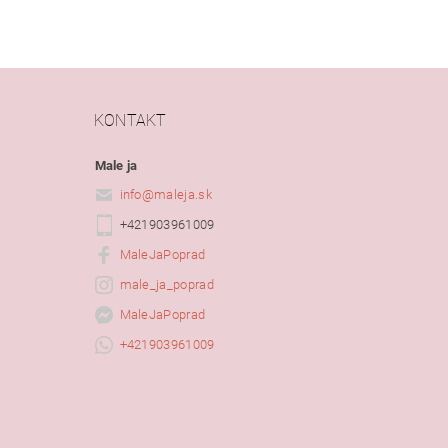
KONTAKT
Male ja
info
@
maleja.sk
+421903961009
MaleJaPoprad
male_ja_poprad
MaleJaPoprad
+421903961009