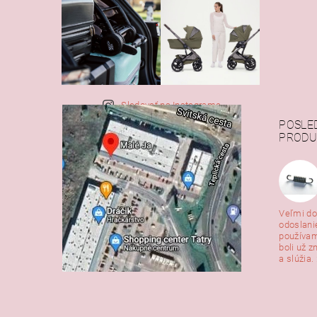
Sledovať na Instagrame
POSLE
PRODU
Veľmi do
odoslani
používam
boli už z
a slúžia. 