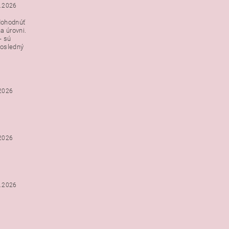
3.2026
dohodnúť
a úrovni.
- sú
posledný
.2026
.2026
2.2026