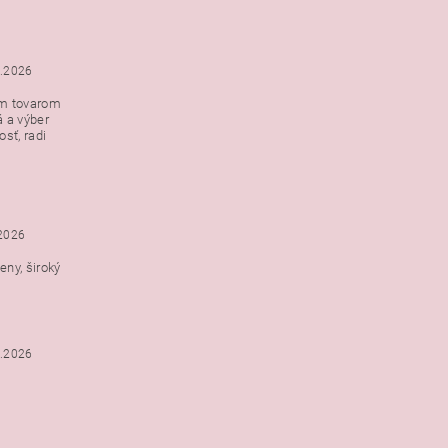
5.2026
ým tovarom
á a výber
e s
sť, radi
h
.2026
ny, široký
3.2026