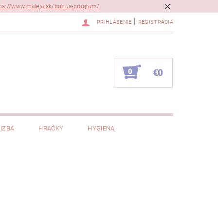
ps://www.maleja.sk/bonus-program/
|
PRIHLÁSENIE
REGISTRÁCIA
0
€0
IZBA
HRAČKY
HYGIENA