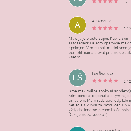
|
12.
Alexandra Š.
A
|
9.1
Male ja je proste super. Kupila som t
autosedacku a som opatovne maxi
spokojna. V minulosti mi dokonca j
pomohli nainstalovat priamo do auta
vsetko.
Lea Šavelova
LŠ
|
2.1
Sme maximálne spokojní so všetkým
nám poradia, odporučia s tým najl
úmyslom. Mám rada obchody, kde n
netlačia s kúpou za každú cenu! A 
vždy dostaneme presne to, čo potr
Ďakujeme za všetko:-)