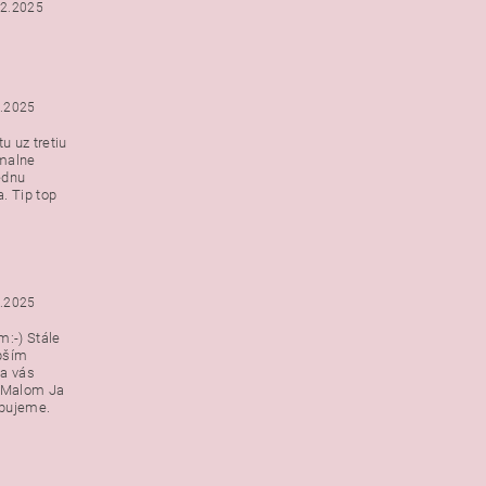
12.2025
2.2025
u uz tretiu
malne
ednu
. Tip top
2.2025
:-) Stále
epším
a vás
v Malom Ja
ebujeme.