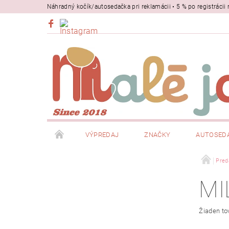
Náhradný kočík/autosedačka pri reklamácii • 5 % po registrác
VÝPREDAJ
ZNAČKY
AUTOSED
BEZPEČNOSŤ
NOSIČE
Pred
MI
Žiaden to