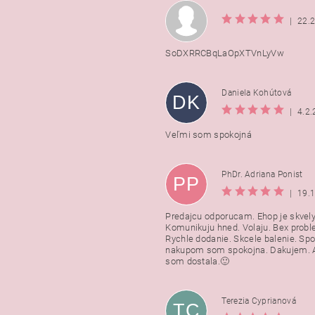
|
22.
SoDXRRCBqLaOpXTVnLyVw
Daniela Kohútová
DK
|
4.2
Veľmi som spokojná
PhDr. Adriana Ponist
PP
|
19.
Predajcu odporucam. Ehop je skvely
Komunikuju hned. Volaju. Bex probl
Rychle dodanie. Skcele balenie. Spo
nakupom som spokojna. Dakujem. A
som dostala.🙂
Terezia Cyprianová
TC