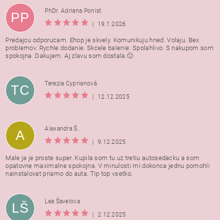
PhDr. Adriana Ponist
PP
|
19.1.2026
Predajcu odporucam. Ehop je skvely. Komunikuju hned. Volaju. Bex
problemov. Rychle dodanie. Skcele balenie. Spolahlivo. S nakupom som
spokojna. Dakujem. Aj zlavu som dostala.🙂
Terezia Cyprianová
TC
|
12.12.2025
Alexandra Š.
A
|
9.12.2025
Male ja je proste super. Kupila som tu uz tretiu autosedacku a som
opatovne maximalne spokojna. V minulosti mi dokonca jednu pomohli
nainstalovat priamo do auta. Tip top vsetko.
Lea Šavelova
LŠ
|
2.12.2025