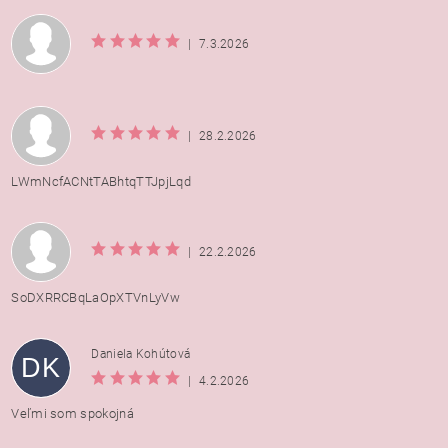
|
7.3.2026
|
28.2.2026
LWmNcfACNtTABhtqTTJpjLqd
|
22.2.2026
SoDXRRCBqLaOpXTVnLyVw
Daniela Kohútová
DK
|
4.2.2026
Veľmi som spokojná