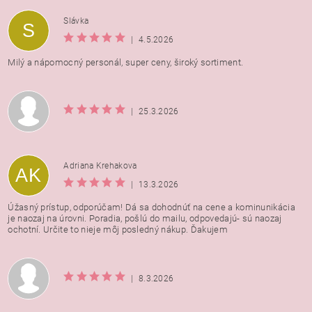
Vložením hodnotenie súhlasíte s
podmienkami ochrany
Slávka
S
osobných údajov
|
4.5.2026
Milý a nápomocný personál, super ceny, široký sortiment.
|
25.3.2026
Adriana Krehakova
AK
|
13.3.2026
Úžasný prístup, odporúčam! Dá sa dohodnúť na cene a kominunikácia
je naozaj na úrovni. Poradia, pošlú do mailu, odpovedajú- sú naozaj
ochotní. Určite to nieje môj posledný nákup. Ďakujem
|
8.3.2026