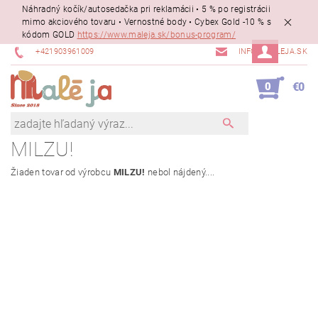
Náhradný kočík/autosedačka pri reklamácii • 5 % po registrácii
mimo akciového tovaru • Vernostné body • Cybex Gold -10 % s
kódom GOLD
https://www.maleja.sk/bonus-program/
+421903961009
INFO@MALEJA.SK
0
€0
MILZU!
Žiaden tovar od výrobcu
MILZU!
nebol nájdený....