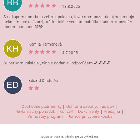
BB
|
13.8.2025
S nakúpom som bola veľmi spokojná, tovar som pozerala aj na predajni
pekne mi bol ukázaný, určite ďalšie veci pre bábätko budem kupovať v
danom obchode 🩵🩶
Kamila Harmanovà
KH
|
4.7.2025
Super komunikácia , rýchle dodanie , odporúčam 💕💕💕💕
Eduard Dindoffer
ED
|
|
Obchodné podmienky
Ochrana osobných údajov
|
|
|
|
Reklamačný poriadok
Kontakt
Dokumenty
Predajňa
|
Vernostný program
Pomoc pri výbere kočíka
2026 © Male ja, všetky práva vyhradené