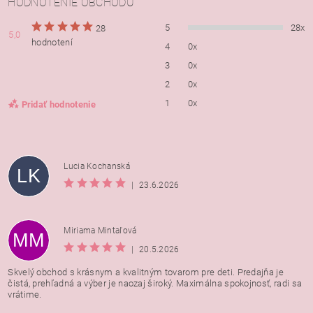
HODNOTENIE OBCHODU
5
28x
28
5,0
hodnotení
4
0x
3
0x
2
0x
1
0x
Pridať hodnotenie
Lucia Kochanská
LK
|
23.6.2026
Miriama Mintaľová
MM
|
20.5.2026
Skvelý obchod s krásnym a kvalitným tovarom pre deti. Predajňa je
čistá, prehľadná a výber je naozaj široký. Maximálna spokojnosť, radi sa
vrátime.