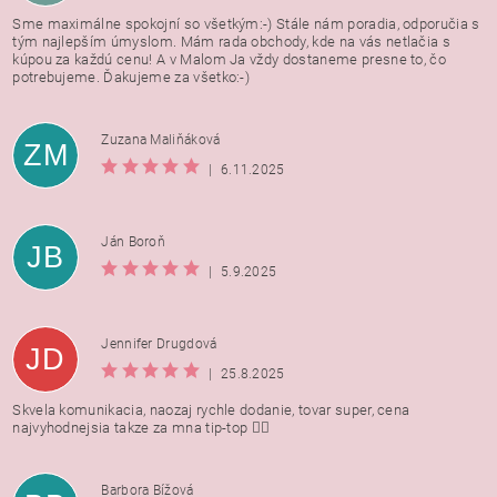
Sme maximálne spokojní so všetkým:-) Stále nám poradia, odporučia s
tým najlepším úmyslom. Mám rada obchody, kde na vás netlačia s
kúpou za každú cenu! A v Malom Ja vždy dostaneme presne to, čo
potrebujeme. Ďakujeme za všetko:-)
Zuzana Maliňáková
ZM
|
6.11.2025
Ján Boroň
JB
|
5.9.2025
Jennifer Drugdová
JD
|
25.8.2025
Skvela komunikacia, naozaj rychle dodanie, tovar super, cena
najvyhodnejsia takze za mna tip-top 👍🏻
Barbora Bížová