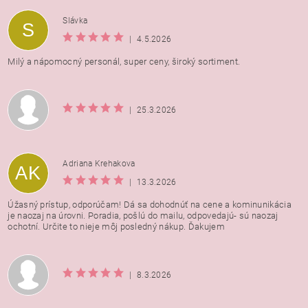
Vložením hodnotenie súhlasíte s
podmienkami ochrany
Slávka
S
osobných údajov
|
4.5.2026
Milý a nápomocný personál, super ceny, široký sortiment.
|
25.3.2026
Adriana Krehakova
AK
|
13.3.2026
Úžasný prístup, odporúčam! Dá sa dohodnúť na cene a kominunikácia
je naozaj na úrovni. Poradia, pošlú do mailu, odpovedajú- sú naozaj
ochotní. Určite to nieje môj posledný nákup. Ďakujem
|
8.3.2026