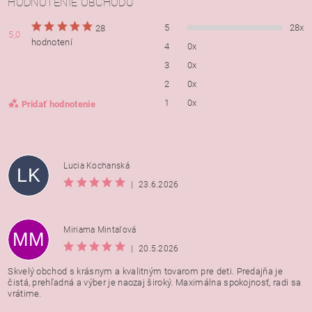
HODNOTENIE OBCHODU
5
28x
28
5,0
hodnotení
4
0x
3
0x
2
0x
1
0x
Pridať hodnotenie
Lucia Kochanská
LK
|
23.6.2026
Miriama Mintaľová
MM
|
20.5.2026
Skvelý obchod s krásnym a kvalitným tovarom pre deti. Predajňa je
čistá, prehľadná a výber je naozaj široký. Maximálna spokojnosť, radi sa
vrátime.