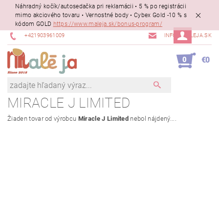
Náhradný kočík/autosedačka pri reklamácii • 5 % po registrácii
mimo akciového tovaru • Vernostné body • Cybex Gold -10 % s
kódom GOLD
https://www.maleja.sk/bonus-program/
+421903961009
INFO@MALEJA.SK
0
€0
MIRACLE J LIMITED
Žiaden tovar od výrobcu
Miracle J Limited
nebol nájdený....