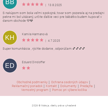
BB
|
13.8.2025
S nakúpom som bola veľmi spokojná, tovar som pozerala aj na predajni
pekne mi bol ukázaný, určite ďalšie veci pre bábätko budem kupovať v
danom obchode 🩵🩶
Kamila Harmanovà
KH
|
4.7.2025
Super komunikácia , rýchle dodanie , odporúčam 💕💕💕💕
Eduard Dindoffer
ED
|
|
Obchodné podmienky
Ochrana osobných údajov
|
|
|
|
Reklamačný poriadok
Kontakt
Dokumenty
Predajňa
|
Vernostný program
Pomoc pri výbere kočíka
2026 © Male ja, všetky práva vyhradené