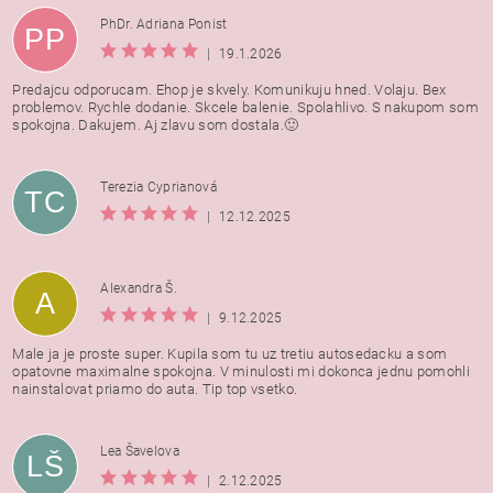
PhDr. Adriana Ponist
PP
|
19.1.2026
Predajcu odporucam. Ehop je skvely. Komunikuju hned. Volaju. Bex
problemov. Rychle dodanie. Skcele balenie. Spolahlivo. S nakupom som
spokojna. Dakujem. Aj zlavu som dostala.🙂
Terezia Cyprianová
TC
|
12.12.2025
Alexandra Š.
A
|
9.12.2025
Male ja je proste super. Kupila som tu uz tretiu autosedacku a som
opatovne maximalne spokojna. V minulosti mi dokonca jednu pomohli
nainstalovat priamo do auta. Tip top vsetko.
Lea Šavelova
LŠ
|
2.12.2025