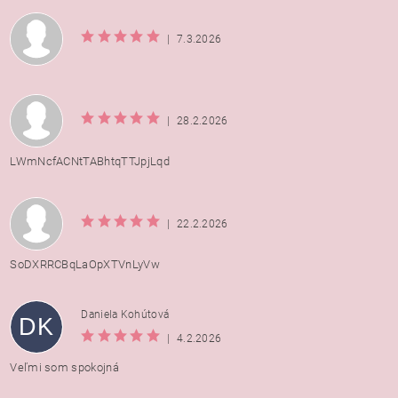
|
7.3.2026
|
28.2.2026
LWmNcfACNtTABhtqTTJpjLqd
|
22.2.2026
SoDXRRCBqLaOpXTVnLyVw
Daniela Kohútová
DK
|
4.2.2026
Veľmi som spokojná