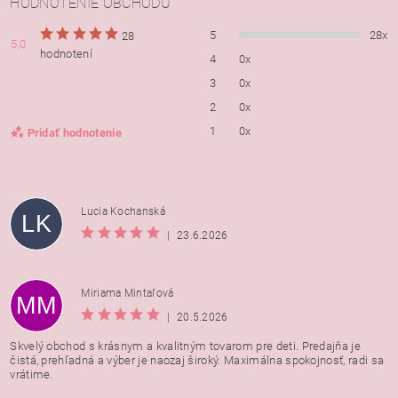
HODNOTENIE OBCHODU
5
28x
28
5,0
hodnotení
4
0x
3
0x
2
0x
1
0x
Pridať hodnotenie
Lucia Kochanská
LK
|
23.6.2026
Miriama Mintaľová
MM
|
20.5.2026
Skvelý obchod s krásnym a kvalitným tovarom pre deti. Predajňa je
čistá, prehľadná a výber je naozaj široký. Maximálna spokojnosť, radi sa
vrátime.