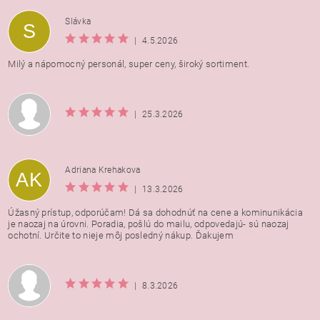
Vložením hodnotenie súhlasíte s
podmienkami ochrany
Slávka
S
osobných údajov
|
4.5.2026
Milý a nápomocný personál, super ceny, široký sortiment.
|
25.3.2026
Adriana Krehakova
AK
|
13.3.2026
Úžasný prístup, odporúčam! Dá sa dohodnúť na cene a kominunikácia
je naozaj na úrovni. Poradia, pošlú do mailu, odpovedajú- sú naozaj
ochotní. Určite to nieje môj posledný nákup. Ďakujem
|
8.3.2026