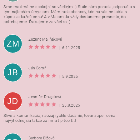
Sme maximálne spokojní so všetkým:-) Stále nám poradia, odporučia s
tým najlepším úmyslom. Mám rada obchody, kde na vás netlačia s
kúpou za každú cenu! A v Malom Ja vždy dostaneme presne to, čo
potrebujeme. Ďakujeme za všetko:-)
Zuzana Maliňáková
ZM
|
6.11.2025
Ján Boroň
JB
|
5.9.2025
Jennifer Drugdová
JD
|
25.8.2025
Skvela komunikacia, naozaj rychle dodanie, tovar super, cena
najvyhodnejsia takze za mna tip-top 👍🏻
Barbora Bížová