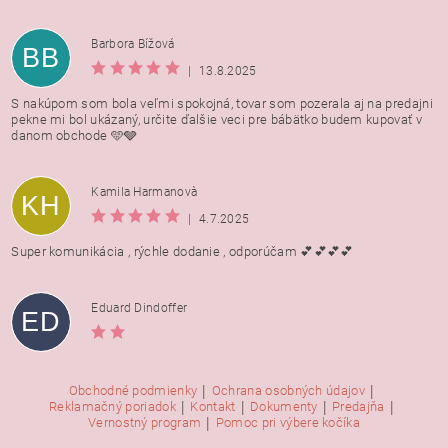
Barbora Bížová
BB
|
13.8.2025
S nakúpom som bola veľmi spokojná, tovar som pozerala aj na predajni
pekne mi bol ukázaný, určite ďalšie veci pre bábätko budem kupovať v
danom obchode 🩵🩶
Kamila Harmanovà
KH
|
4.7.2025
Super komunikácia , rýchle dodanie , odporúčam 💕💕💕💕
Eduard Dindoffer
ED
|
|
Obchodné podmienky
Ochrana osobných údajov
|
|
|
|
Reklamačný poriadok
Kontakt
Dokumenty
Predajňa
|
Vernostný program
Pomoc pri výbere kočíka