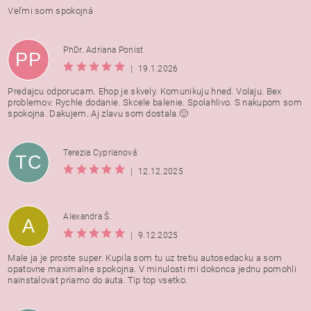
Veľmi som spokojná
PhDr. Adriana Ponist
PP
|
19.1.2026
Predajcu odporucam. Ehop je skvely. Komunikuju hned. Volaju. Bex
problemov. Rychle dodanie. Skcele balenie. Spolahlivo. S nakupom som
spokojna. Dakujem. Aj zlavu som dostala.🙂
Terezia Cyprianová
TC
|
12.12.2025
Alexandra Š.
A
|
9.12.2025
Male ja je proste super. Kupila som tu uz tretiu autosedacku a som
opatovne maximalne spokojna. V minulosti mi dokonca jednu pomohli
nainstalovat priamo do auta. Tip top vsetko.