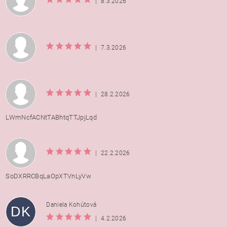
|
8.3.2026
|
7.3.2026
|
28.2.2026
LWmNcfACNtTABhtqTTJpjLqd
|
22.2.2026
SoDXRRCBqLaOpXTVnLyVw
Daniela Kohútová
DK
|
4.2.2026