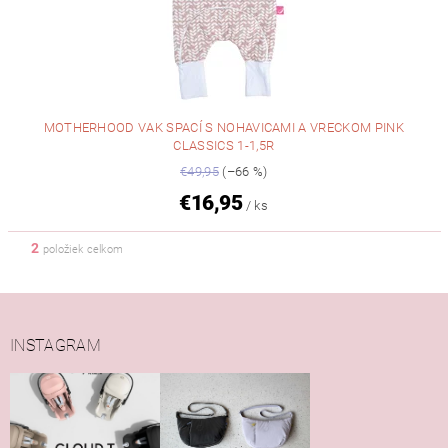
MOTHERHOOD VAK SPACÍ S NOHAVICAMI A VRECKOM PINK
CLASSICS 1-1,5R
€49,95
(–66 %)
€16,95
/ ks
2
položiek celkom
INSTAGRAM