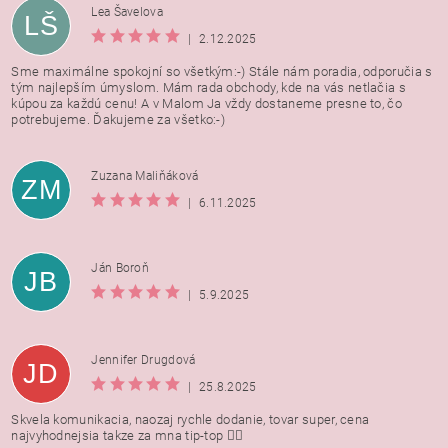
Lea Šavelova
LŠ
|
2.12.2025
Sme maximálne spokojní so všetkým:-) Stále nám poradia, odporučia s
tým najlepším úmyslom. Mám rada obchody, kde na vás netlačia s
kúpou za každú cenu! A v Malom Ja vždy dostaneme presne to, čo
potrebujeme. Ďakujeme za všetko:-)
Zuzana Maliňáková
ZM
|
6.11.2025
Ján Boroň
JB
|
5.9.2025
Jennifer Drugdová
JD
|
25.8.2025
Skvela komunikacia, naozaj rychle dodanie, tovar super, cena
najvyhodnejsia takze za mna tip-top 👍🏻