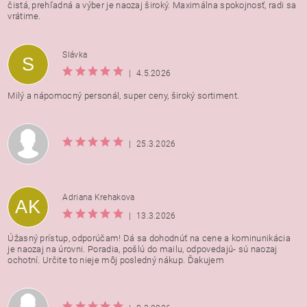
čistá, prehľadná a výber je naozaj široký. Maximálna spokojnosť, radi sa
vrátime.
Vložením hodnotenie súhlasíte s
podmienkami ochrany
Slávka
S
osobných údajov
|
4.5.2026
Milý a nápomocný personál, super ceny, široký sortiment.
|
25.3.2026
Adriana Krehakova
AK
|
13.3.2026
Úžasný prístup, odporúčam! Dá sa dohodnúť na cene a kominunikácia
je naozaj na úrovni. Poradia, pošlú do mailu, odpovedajú- sú naozaj
ochotní. Určite to nieje môj posledný nákup. Ďakujem