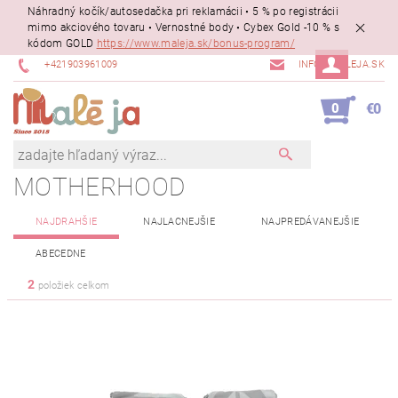
Náhradný kočík/autosedačka pri reklamácii • 5 % po registrácii
mimo akciového tovaru • Vernostné body • Cybex Gold -10 % s
kódom GOLD
https://www.maleja.sk/bonus-program/
+421903961009
INFO@MALEJA.SK
0
€0
MOTHERHOOD
NAJDRAHŠIE
NAJLACNEJŠIE
NAJPREDÁVANEJŠIE
ABECEDNE
2
položiek celkom