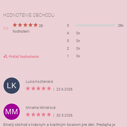
HODNOTENIE OBCHODU
5
28x
28
5,0
hodnotení
4
0x
3
0x
2
0x
1
0x
Pridať hodnotenie
Lucia Kochanská
LK
|
23.6.2026
Miriama Mintaľová
MM
|
20.5.2026
Skvelý obchod s krásnym a kvalitným tovarom pre deti. Predajňa je