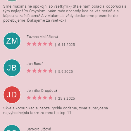
Sme maximálne spokojní so všetkým:-) Stále nám poradia, odporučia s
tým najlepším úmyslom. Mám rada obchody, kde na vás netlačia s
kúpou za každú cenu! A v Malom Ja vždy dostaneme presne to, čo
potrebujeme. Ďakujeme za všetko:-)
Zuzana Maliňáková
ZM
|
6.11.2025
Ján Boroň
JB
|
5.9.2025
Jennifer Drugdová
JD
|
25.8.2025
Skvela komunikacia, naozaj rychle dodanie, tovar super, cena
najvyhodnejsia takze za mna tip-top 👍🏻
Barbora Bížová