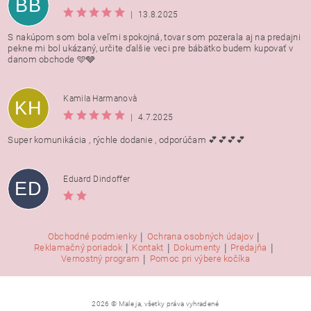
BB
|
13.8.2025
S nakúpom som bola veľmi spokojná, tovar som pozerala aj na predajni
pekne mi bol ukázaný, určite ďalšie veci pre bábätko budem kupovať v
danom obchode 🩵🩶
Kamila Harmanovà
KH
|
4.7.2025
Super komunikácia , rýchle dodanie , odporúčam 💕💕💕💕
Eduard Dindoffer
ED
|
|
Obchodné podmienky
Ochrana osobných údajov
|
|
|
|
Reklamačný poriadok
Kontakt
Dokumenty
Predajňa
|
Vernostný program
Pomoc pri výbere kočíka
2026 © Male ja, všetky práva vyhradené