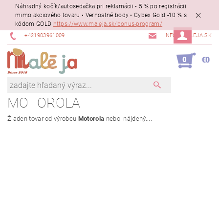
Náhradný kočík/autosedačka pri reklamácii • 5 % po registrácii
mimo akciového tovaru • Vernostné body • Cybex Gold -10 % s
kódom GOLD
https://www.maleja.sk/bonus-program/
+421903961009
INFO@MALEJA.SK
0
€0
MOTOROLA
Žiaden tovar od výrobcu
Motorola
nebol nájdený....