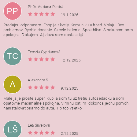
PhDr. Adriana Ponist
PP
|
19.1.2026
Predajcu odporucam. Ehop je skvely. Komunikuju hned. Volaju. Bex
problemov. Rychle dodanie. Skcele balenie. Spolahlivo. S nakupom som
spokojna. Dakujem. Aj zlavu som dostala.🙂
Terezia Cyprianová
TC
|
12.12.2025
Alexandra Š.
A
|
9.12.2025
Male ja je proste super. Kupila som tu uz tretiu autosedacku a som
opatovne maximalne spokojna. V minulosti mi dokonca jednu pomohli
nainstalovat priamo do auta. Tip top vsetko.
Lea Šavelova
LŠ
|
2.12.2025