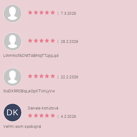
|
7.3.2026
|
28.2.2026
LWmNcfACNtTABhtqTTJpjLqd
|
22.2.2026
SoDXRRCBqLaOpXTVnLyVw
Daniela Kohútová
DK
|
4.2.2026
Veľmi som spokojná