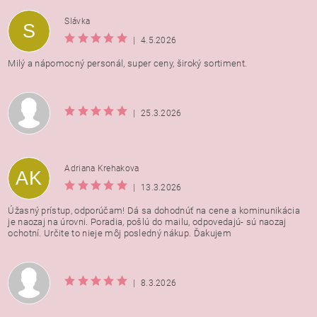
Vložením hodnotenie súhlasíte s
podmienkami ochrany
Slávka
S
osobných údajov
|
4.5.2026
Milý a nápomocný personál, super ceny, široký sortiment.
|
25.3.2026
Adriana Krehakova
AK
|
13.3.2026
Úžasný prístup, odporúčam! Dá sa dohodnúť na cene a kominunikácia
je naozaj na úrovni. Poradia, pošlú do mailu, odpovedajú- sú naozaj
ochotní. Určite to nieje môj posledný nákup. Ďakujem
|
8.3.2026