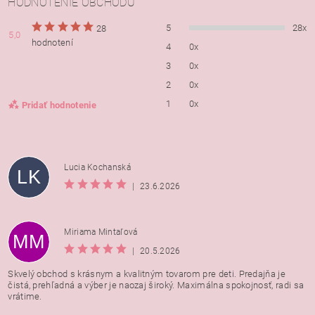
HODNOTENIE OBCHODU
5
28x
28
5,0
hodnotení
4
0x
3
0x
2
0x
1
0x
Pridať hodnotenie
Lucia Kochanská
LK
|
23.6.2026
Miriama Mintaľová
MM
|
20.5.2026
Skvelý obchod s krásnym a kvalitným tovarom pre deti. Predajňa je
čistá, prehľadná a výber je naozaj široký. Maximálna spokojnosť, radi sa
vrátime.