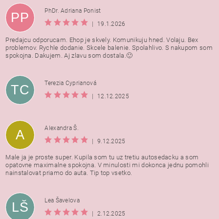
PhDr. Adriana Ponist
PP
|
19.1.2026
Predajcu odporucam. Ehop je skvely. Komunikuju hned. Volaju. Bex
problemov. Rychle dodanie. Skcele balenie. Spolahlivo. S nakupom som
spokojna. Dakujem. Aj zlavu som dostala.🙂
Terezia Cyprianová
TC
|
12.12.2025
Alexandra Š.
A
|
9.12.2025
Male ja je proste super. Kupila som tu uz tretiu autosedacku a som
opatovne maximalne spokojna. V minulosti mi dokonca jednu pomohli
nainstalovat priamo do auta. Tip top vsetko.
Lea Šavelova
LŠ
|
2.12.2025