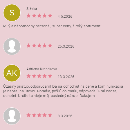
Vložením hodnotenie súhlasíte s
podmienkami ochrany
Slávka
S
osobných údajov
|
4.5.2026
Milý a nápomocný personál, super ceny, široký sortiment.
|
25.3.2026
Adriana Krehakova
AK
|
13.3.2026
Úžasný prístup, odporúčam! Dá sa dohodnúť na cene a kominunikácia
je naozaj na úrovni. Poradia, pošlú do mailu, odpovedajú- sú naozaj
ochotní. Určite to nieje môj posledný nákup. Ďakujem
|
8.3.2026