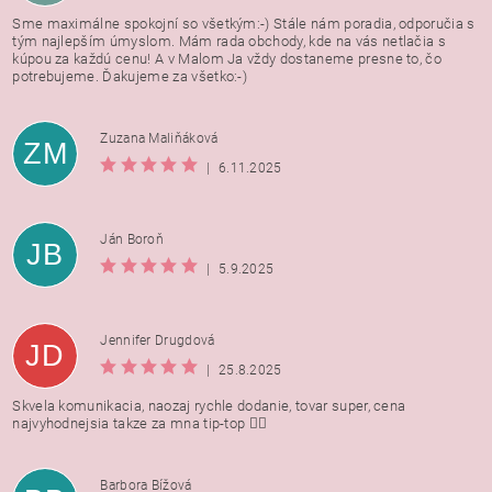
Sme maximálne spokojní so všetkým:-) Stále nám poradia, odporučia s
tým najlepším úmyslom. Mám rada obchody, kde na vás netlačia s
kúpou za každú cenu! A v Malom Ja vždy dostaneme presne to, čo
potrebujeme. Ďakujeme za všetko:-)
Zuzana Maliňáková
ZM
|
6.11.2025
Ján Boroň
JB
|
5.9.2025
Jennifer Drugdová
JD
|
25.8.2025
Skvela komunikacia, naozaj rychle dodanie, tovar super, cena
najvyhodnejsia takze za mna tip-top 👍🏻
Barbora Bížová