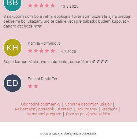
BB
|
13.8.2025
S nakúpom som bola veľmi spokojná, tovar som pozerala aj na predajni
pekne mi bol ukázaný, určite ďalšie veci pre bábätko budem kupovať v
danom obchode 🩵🩶
Kamila Harmanovà
KH
|
4.7.2025
Super komunikácia , rýchle dodanie , odporúčam 💕💕💕💕
Eduard Dindoffer
ED
|
|
Obchodné podmienky
Ochrana osobných údajov
|
|
|
|
Reklamačný poriadok
Kontakt
Dokumenty
Predajňa
|
Vernostný program
Pomoc pri výbere kočíka
2026 © Male ja, všetky práva vyhradené