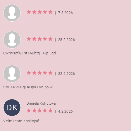
|
7.3.2026
|
28.2.2026
LWmNcfACNtTABhtqTTJpjLqd
|
22.2.2026
SoDXRRCBqLaOpXTVnLyVw
Daniela Kohútová
DK
|
4.2.2026
Veľmi som spokojná