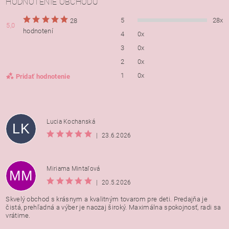
HODNOTENIE OBCHODU
5
28x
28
5,0
hodnotení
4
0x
3
0x
2
0x
1
0x
Pridať hodnotenie
Lucia Kochanská
LK
|
23.6.2026
Miriama Mintaľová
MM
|
20.5.2026
Skvelý obchod s krásnym a kvalitným tovarom pre deti. Predajňa je
čistá, prehľadná a výber je naozaj široký. Maximálna spokojnosť, radi sa
vrátime.