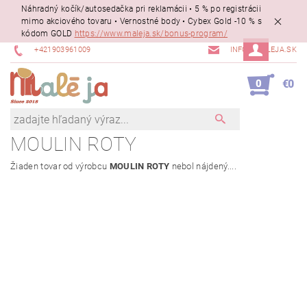
Náhradný kočík/autosedačka pri reklamácii • 5 % po registrácii
mimo akciového tovaru • Vernostné body • Cybex Gold -10 % s
kódom GOLD
https://www.maleja.sk/bonus-program/
+421903961009
INFO@MALEJA.SK
0
€0
MOULIN ROTY
Žiaden tovar od výrobcu
MOULIN ROTY
nebol nájdený....