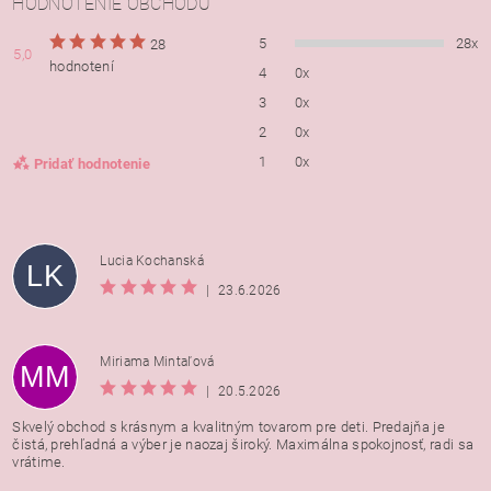
HODNOTENIE OBCHODU
5
28x
28
5,0
hodnotení
4
0x
3
0x
2
0x
1
0x
Pridať hodnotenie
Lucia Kochanská
LK
|
23.6.2026
Miriama Mintaľová
MM
|
20.5.2026
Skvelý obchod s krásnym a kvalitným tovarom pre deti. Predajňa je
čistá, prehľadná a výber je naozaj široký. Maximálna spokojnosť, radi sa
vrátime.