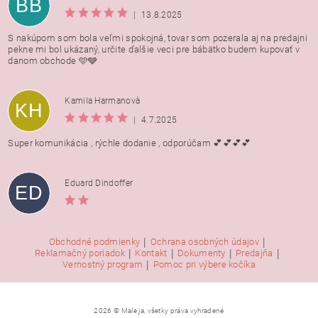
BB
|
13.8.2025
S nakúpom som bola veľmi spokojná, tovar som pozerala aj na predajni
pekne mi bol ukázaný, určite ďalšie veci pre bábätko budem kupovať v
danom obchode 🩵🩶
Kamila Harmanovà
KH
|
4.7.2025
Super komunikácia , rýchle dodanie , odporúčam 💕💕💕💕
Eduard Dindoffer
ED
|
|
Obchodné podmienky
Ochrana osobných údajov
|
|
|
|
Reklamačný poriadok
Kontakt
Dokumenty
Predajňa
|
Vernostný program
Pomoc pri výbere kočíka
2026 © Male ja, všetky práva vyhradené