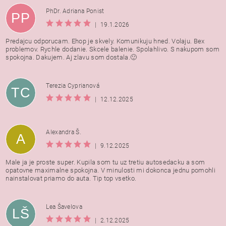
PhDr. Adriana Ponist
PP
|
19.1.2026
Predajcu odporucam. Ehop je skvely. Komunikuju hned. Volaju. Bex
problemov. Rychle dodanie. Skcele balenie. Spolahlivo. S nakupom som
spokojna. Dakujem. Aj zlavu som dostala.🙂
Terezia Cyprianová
TC
|
12.12.2025
Alexandra Š.
A
|
9.12.2025
Male ja je proste super. Kupila som tu uz tretiu autosedacku a som
opatovne maximalne spokojna. V minulosti mi dokonca jednu pomohli
nainstalovat priamo do auta. Tip top vsetko.
Lea Šavelova
LŠ
|
2.12.2025