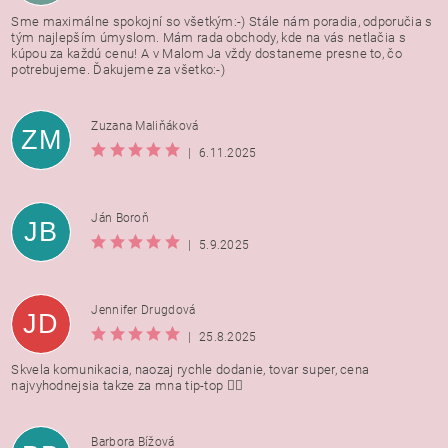
Sme maximálne spokojní so všetkým:-) Stále nám poradia, odporučia s
tým najlepším úmyslom. Mám rada obchody, kde na vás netlačia s
kúpou za každú cenu! A v Malom Ja vždy dostaneme presne to, čo
potrebujeme. Ďakujeme za všetko:-)
Zuzana Maliňáková
ZM
|
6.11.2025
Ján Boroň
JB
|
5.9.2025
Jennifer Drugdová
JD
|
25.8.2025
Skvela komunikacia, naozaj rychle dodanie, tovar super, cena
najvyhodnejsia takze za mna tip-top 👍🏻
Barbora Bížová