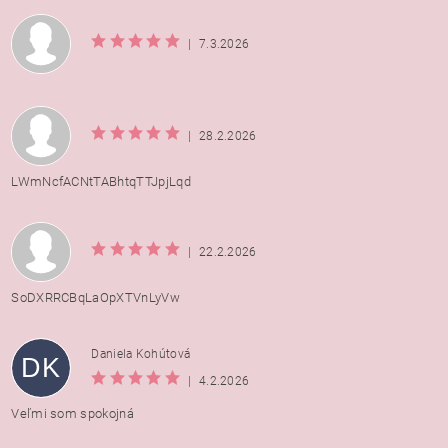
|
7.3.2026
|
28.2.2026
LWmNcfACNtTABhtqTTJpjLqd
|
22.2.2026
SoDXRRCBqLaOpXTVnLyVw
Daniela Kohútová
DK
|
4.2.2026
Veľmi som spokojná