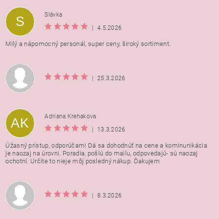
Vložením hodnotenie súhlasíte s
podmienkami ochrany
Slávka
S
osobných údajov
|
4.5.2026
Milý a nápomocný personál, super ceny, široký sortiment.
|
25.3.2026
Adriana Krehakova
AK
|
13.3.2026
Úžasný prístup, odporúčam! Dá sa dohodnúť na cene a kominunikácia
je naozaj na úrovni. Poradia, pošlú do mailu, odpovedajú- sú naozaj
ochotní. Určite to nieje môj posledný nákup. Ďakujem
|
8.3.2026