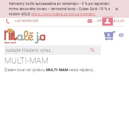
Náhradný kočík/autosedačka pri reklamácii • 5 % po registrácii
mimo akciového tovaru • Vernostné body • Cybex Gold -10 % s
kódom GOLD
https://www.maleja.sk/bonus-program/
+421903961009
INFO@MALEJA.SK
0
€0
MULTI-MAM
Žiaden tovar od výrobcu
MULTI-MAM
nebol nájdený....