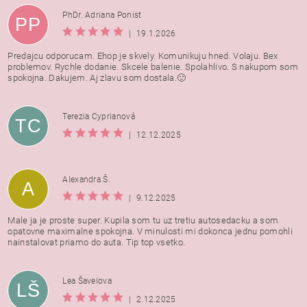
PhDr. Adriana Ponist
PP
|
19.1.2026
Predajcu odporucam. Ehop je skvely. Komunikuju hned. Volaju. Bex
problemov. Rychle dodanie. Skcele balenie. Spolahlivo. S nakupom som
spokojna. Dakujem. Aj zlavu som dostala.🙂
Terezia Cyprianová
TC
|
12.12.2025
Alexandra Š.
A
|
9.12.2025
Male ja je proste super. Kupila som tu uz tretiu autosedacku a som
opatovne maximalne spokojna. V minulosti mi dokonca jednu pomohli
nainstalovat priamo do auta. Tip top vsetko.
Lea Šavelova
LŠ
|
2.12.2025