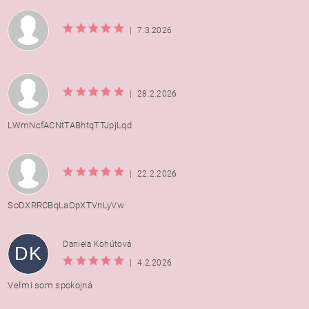
|
7.3.2026
|
28.2.2026
LWmNcfACNtTABhtqTTJpjLqd
|
22.2.2026
SoDXRRCBqLaOpXTVnLyVw
Daniela Kohútová
DK
|
4.2.2026
Veľmi som spokojná