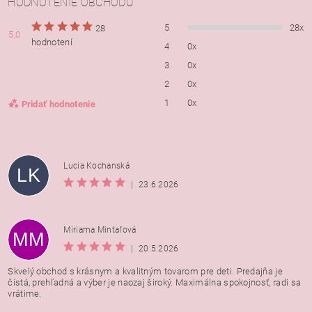
HODNOTENIE OBCHODU
5
28x
28
5,0
hodnotení
4
0x
3
0x
2
0x
1
0x
Pridať hodnotenie
Lucia Kochanská
LK
|
23.6.2026
Miriama Mintaľová
MM
|
20.5.2026
Skvelý obchod s krásnym a kvalitným tovarom pre deti. Predajňa je
čistá, prehľadná a výber je naozaj široký. Maximálna spokojnosť, radi sa
vrátime.