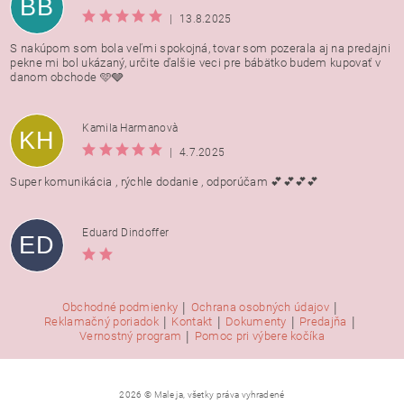
BB
|
13.8.2025
S nakúpom som bola veľmi spokojná, tovar som pozerala aj na predajni
pekne mi bol ukázaný, určite ďalšie veci pre bábätko budem kupovať v
danom obchode 🩵🩶
Kamila Harmanovà
KH
|
4.7.2025
Super komunikácia , rýchle dodanie , odporúčam 💕💕💕💕
Eduard Dindoffer
ED
|
|
Obchodné podmienky
Ochrana osobných údajov
|
|
|
|
Reklamačný poriadok
Kontakt
Dokumenty
Predajňa
|
Vernostný program
Pomoc pri výbere kočíka
2026 © Male ja, všetky práva vyhradené