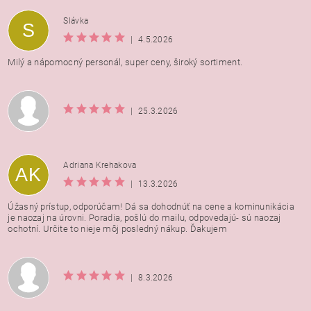
Vložením hodnotenie súhlasíte s
podmienkami ochrany
Slávka
S
osobných údajov
|
4.5.2026
Milý a nápomocný personál, super ceny, široký sortiment.
|
25.3.2026
Adriana Krehakova
AK
|
13.3.2026
Úžasný prístup, odporúčam! Dá sa dohodnúť na cene a kominunikácia
je naozaj na úrovni. Poradia, pošlú do mailu, odpovedajú- sú naozaj
ochotní. Určite to nieje môj posledný nákup. Ďakujem
|
8.3.2026