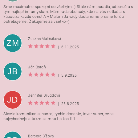
Sme maximálne spokojní so všetkým:-) Stále nám poradia, odporučia s
tým najlepším úmyslom. Mám rada obchody, kde na vás netlačia s
kúpou za každú cenu! A v Malom Ja vždy dostaneme presne to, čo
potrebujeme. Ďakujeme za všetko:-)
Zuzana Maliňáková
ZM
|
6.11.2025
Ján Boroň
JB
|
5.9.2025
Jennifer Drugdová
JD
|
25.8.2025
Skvela komunikacia, naozaj rychle dodanie, tovar super, cena
najvyhodnejsia takze za mna tip-top 👍🏻
Barbora Bížová