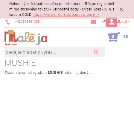
Náhradný kočík/autosedačka pri reklamácii • 5 % po registrácii
mimo akciového tovaru • Vernostné body • Cybex Gold -10 % s
kódom GOLD
https://www.maleja.sk/bonus-program/
+421903961009
INFO@MALEJA.SK
0
€0
MUSHIE
Žiaden tovar od výrobcu
MUSHIE
nebol nájdený....