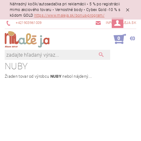
Náhradný kočík/autosedačka pri reklamácii • 5 % po registrácii
mimo akciového tovaru • Vernostné body • Cybex Gold -10 % s
kódom GOLD
https://www.maleja.sk/bonus-program/
+421903961009
INFO@MALEJA.SK
0
€0
NUBY
Žiaden tovar od výrobcu
NUBY
nebol nájdený....