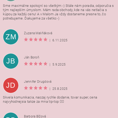
Sme maximálne spokojní so všetkým:-) Stále nám poradia, odporučia s
tým najlepším úmyslom. Mám rada obchody, kde na vás netlačia s
kúpou za každú cenu! A v Malom Ja vždy dostaneme presne to, čo
potrebujeme. Ďakujeme za všetko:-)
Zuzana Maliňáková
ZM
|
6.11.2025
Ján Boroň
JB
|
5.9.2025
Jennifer Drugdová
JD
|
25.8.2025
Skvela komunikacia, naozaj rychle dodanie, tovar super, cena
najvyhodnejsia takze za mna tip-top 👍🏻
Barbora Bížová