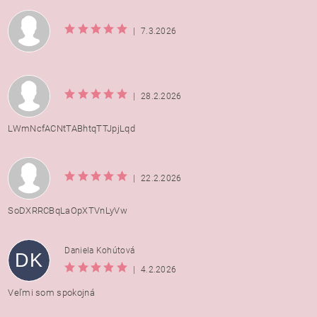
|
7.3.2026
|
28.2.2026
LWmNcfACNtTABhtqTTJpjLqd
|
22.2.2026
SoDXRRCBqLaOpXTVnLyVw
Daniela Kohútová
DK
|
4.2.2026
Veľmi som spokojná