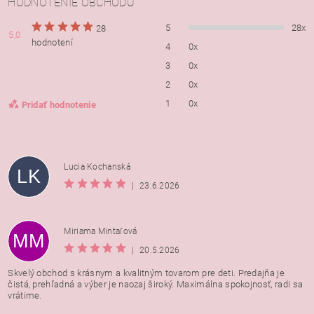
HODNOTENIE OBCHODU
5
28x
28
5,0
hodnotení
4
0x
3
0x
2
0x
1
0x
Pridať hodnotenie
Lucia Kochanská
LK
|
23.6.2026
Miriama Mintaľová
MM
|
20.5.2026
Skvelý obchod s krásnym a kvalitným tovarom pre deti. Predajňa je
čistá, prehľadná a výber je naozaj široký. Maximálna spokojnosť, radi sa
vrátime.