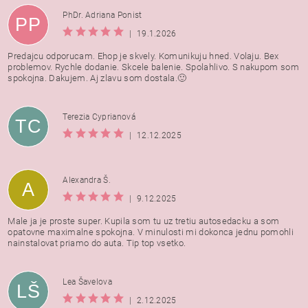
PhDr. Adriana Ponist
PP
|
19.1.2026
Predajcu odporucam. Ehop je skvely. Komunikuju hned. Volaju. Bex
problemov. Rychle dodanie. Skcele balenie. Spolahlivo. S nakupom som
spokojna. Dakujem. Aj zlavu som dostala.🙂
Terezia Cyprianová
TC
|
12.12.2025
Alexandra Š.
A
|
9.12.2025
Male ja je proste super. Kupila som tu uz tretiu autosedacku a som
opatovne maximalne spokojna. V minulosti mi dokonca jednu pomohli
nainstalovat priamo do auta. Tip top vsetko.
Lea Šavelova
LŠ
|
2.12.2025