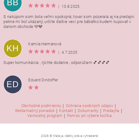
BB
|
13.8.2025
S nakúpom som bola veľmi spokojná, tovar som pozerala aj na predajni
pekne mi bol ukázaný, určite ďalšie veci pre bábätko budem kupovať v
danom obchode 🩵🩶
Kamila Harmanovà
KH
|
4.7.2025
Super komunikácia , rýchle dodanie , odporúčam 💕💕💕💕
Eduard Dindoffer
ED
|
|
Obchodné podmienky
Ochrana osobných údajov
|
|
|
|
Reklamačný poriadok
Kontakt
Dokumenty
Predajňa
|
Vernostný program
Pomoc pri výbere kočíka
2026 © Male ja, všetky práva vyhradené