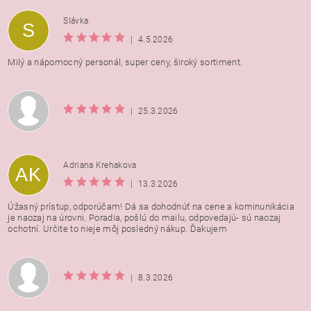
Vložením hodnotenie súhlasíte s
podmienkami ochrany
Slávka
S
osobných údajov
|
4.5.2026
Milý a nápomocný personál, super ceny, široký sortiment.
|
25.3.2026
Adriana Krehakova
AK
|
13.3.2026
Úžasný prístup, odporúčam! Dá sa dohodnúť na cene a kominunikácia
je naozaj na úrovni. Poradia, pošlú do mailu, odpovedajú- sú naozaj
ochotní. Určite to nieje môj posledný nákup. Ďakujem
|
8.3.2026