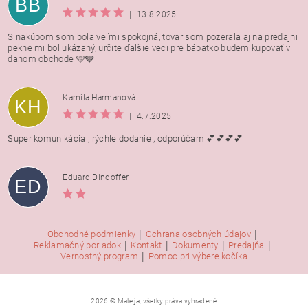
BB
|
13.8.2025
S nakúpom som bola veľmi spokojná, tovar som pozerala aj na predajni
pekne mi bol ukázaný, určite ďalšie veci pre bábätko budem kupovať v
danom obchode 🩵🩶
Kamila Harmanovà
KH
|
4.7.2025
Super komunikácia , rýchle dodanie , odporúčam 💕💕💕💕
Eduard Dindoffer
ED
|
|
Obchodné podmienky
Ochrana osobných údajov
|
|
|
|
Reklamačný poriadok
Kontakt
Dokumenty
Predajňa
|
Vernostný program
Pomoc pri výbere kočíka
2026 © Male ja, všetky práva vyhradené