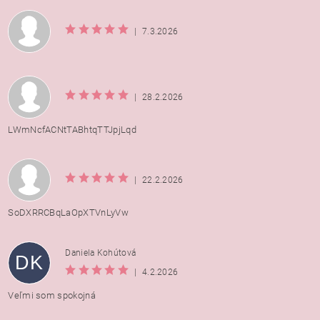
|
7.3.2026
|
28.2.2026
LWmNcfACNtTABhtqTTJpjLqd
|
22.2.2026
SoDXRRCBqLaOpXTVnLyVw
Daniela Kohútová
DK
|
4.2.2026
Veľmi som spokojná