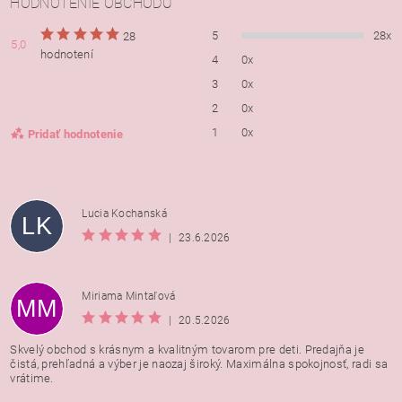
HODNOTENIE OBCHODU
5
28x
28
5,0
hodnotení
4
0x
3
0x
2
0x
1
0x
Pridať hodnotenie
Lucia Kochanská
LK
|
23.6.2026
Miriama Mintaľová
MM
|
20.5.2026
Skvelý obchod s krásnym a kvalitným tovarom pre deti. Predajňa je
čistá, prehľadná a výber je naozaj široký. Maximálna spokojnosť, radi sa
vrátime.