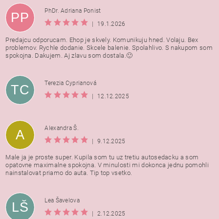
PhDr. Adriana Ponist
PP
|
19.1.2026
Predajcu odporucam. Ehop je skvely. Komunikuju hned. Volaju. Bex
problemov. Rychle dodanie. Skcele balenie. Spolahlivo. S nakupom som
spokojna. Dakujem. Aj zlavu som dostala.🙂
Terezia Cyprianová
TC
|
12.12.2025
Alexandra Š.
A
|
9.12.2025
Male ja je proste super. Kupila som tu uz tretiu autosedacku a som
opatovne maximalne spokojna. V minulosti mi dokonca jednu pomohli
nainstalovat priamo do auta. Tip top vsetko.
Lea Šavelova
LŠ
|
2.12.2025