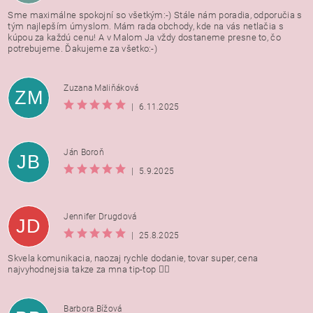
Sme maximálne spokojní so všetkým:-) Stále nám poradia, odporučia s
tým najlepším úmyslom. Mám rada obchody, kde na vás netlačia s
kúpou za každú cenu! A v Malom Ja vždy dostaneme presne to, čo
potrebujeme. Ďakujeme za všetko:-)
Zuzana Maliňáková
ZM
|
6.11.2025
Ján Boroň
JB
|
5.9.2025
Jennifer Drugdová
JD
|
25.8.2025
Skvela komunikacia, naozaj rychle dodanie, tovar super, cena
najvyhodnejsia takze za mna tip-top 👍🏻
Barbora Bížová