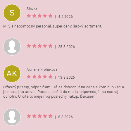
Vložením hodnotenie súhlasíte s
podmienkami ochrany
Slávka
S
osobných údajov
|
4.5.2026
Milý a nápomocný personál, super ceny, široký sortiment.
|
25.3.2026
Adriana Krehakova
AK
|
13.3.2026
Úžasný prístup, odporúčam! Dá sa dohodnúť na cene a kominunikácia
je naozaj na úrovni. Poradia, pošlú do mailu, odpovedajú- sú naozaj
ochotní. Určite to nieje môj posledný nákup. Ďakujem
|
8.3.2026