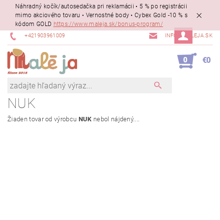
Náhradný kočík/autosedačka pri reklamácii • 5 % po registrácii
mimo akciového tovaru • Vernostné body • Cybex Gold -10 % s
kódom GOLD
https://www.maleja.sk/bonus-program/
+421903961009
INFO@MALEJA.SK
0
€0
NUK
Žiaden tovar od výrobcu
NUK
nebol nájdený....