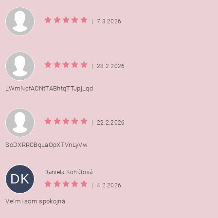
|
7.3.2026
|
28.2.2026
LWmNcfACNtTABhtqTTJpjLqd
|
22.2.2026
SoDXRRCBqLaOpXTVnLyVw
Daniela Kohútová
DK
|
4.2.2026
Veľmi som spokojná