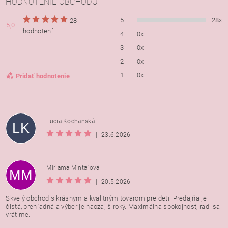
HODNOTENIE OBCHODU
5
28x
28
5,0
hodnotení
4
0x
3
0x
2
0x
1
0x
Pridať hodnotenie
Lucia Kochanská
LK
|
23.6.2026
Miriama Mintaľová
MM
|
20.5.2026
Skvelý obchod s krásnym a kvalitným tovarom pre deti. Predajňa je
čistá, prehľadná a výber je naozaj široký. Maximálna spokojnosť, radi sa
vrátime.