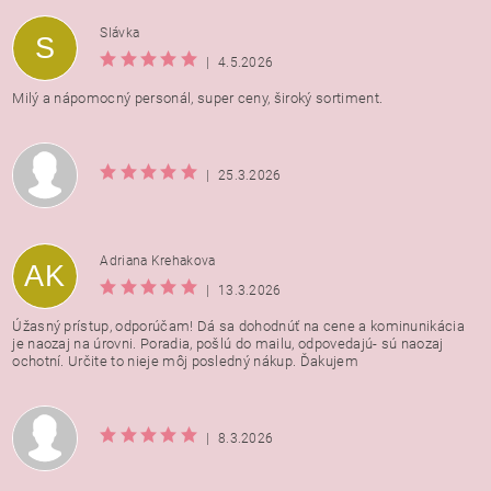
Vložením hodnotenie súhlasíte s
podmienkami ochrany
Slávka
S
osobných údajov
|
4.5.2026
Milý a nápomocný personál, super ceny, široký sortiment.
|
25.3.2026
Adriana Krehakova
AK
|
13.3.2026
Úžasný prístup, odporúčam! Dá sa dohodnúť na cene a kominunikácia
je naozaj na úrovni. Poradia, pošlú do mailu, odpovedajú- sú naozaj
ochotní. Určite to nieje môj posledný nákup. Ďakujem
|
8.3.2026