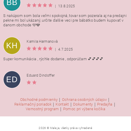
BB
|
13.8.2025
S nakúpom som bola veľmi spokojná, tovar som pozerala aj na predajni
pekne mi bol ukázaný, určite ďalšie veci pre bábätko budem kupovať v
danom obchode 🩵🩶
Kamila Harmanovà
KH
|
4.7.2025
Super komunikácia , rýchle dodanie , odporúčam 💕💕💕💕
Eduard Dindoffer
ED
|
|
Obchodné podmienky
Ochrana osobných údajov
|
|
|
|
Reklamačný poriadok
Kontakt
Dokumenty
Predajňa
|
Vernostný program
Pomoc pri výbere kočíka
2026 © Male ja, všetky práva vyhradené