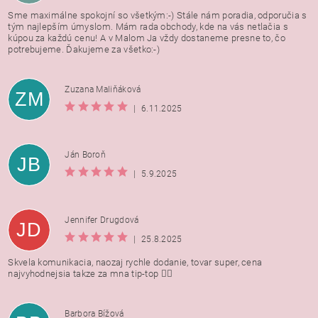
Sme maximálne spokojní so všetkým:-) Stále nám poradia, odporučia s
tým najlepším úmyslom. Mám rada obchody, kde na vás netlačia s
kúpou za každú cenu! A v Malom Ja vždy dostaneme presne to, čo
potrebujeme. Ďakujeme za všetko:-)
Zuzana Maliňáková
ZM
|
6.11.2025
Ján Boroň
JB
|
5.9.2025
Jennifer Drugdová
JD
|
25.8.2025
Skvela komunikacia, naozaj rychle dodanie, tovar super, cena
najvyhodnejsia takze za mna tip-top 👍🏻
Barbora Bížová