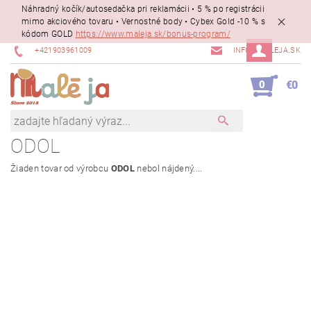
Náhradný kočík/autosedačka pri reklamácii • 5 % po registrácii
mimo akciového tovaru • Vernostné body • Cybex Gold -10 % s
kódom GOLD
https://www.maleja.sk/bonus-program/
+421903961009
INFO@MALEJA.SK
0
€0
ODOL
Žiaden tovar od výrobcu
ODOL
nebol nájdený....