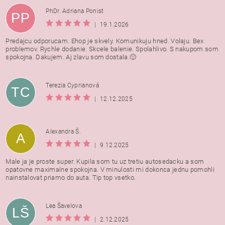
PhDr. Adriana Ponist
PP
|
19.1.2026
Predajcu odporucam. Ehop je skvely. Komunikuju hned. Volaju. Bex
problemov. Rychle dodanie. Skcele balenie. Spolahlivo. S nakupom som
spokojna. Dakujem. Aj zlavu som dostala.🙂
Terezia Cyprianová
TC
|
12.12.2025
Alexandra Š.
A
|
9.12.2025
Male ja je proste super. Kupila som tu uz tretiu autosedacku a som
opatovne maximalne spokojna. V minulosti mi dokonca jednu pomohli
nainstalovat priamo do auta. Tip top vsetko.
Lea Šavelova
LŠ
|
2.12.2025