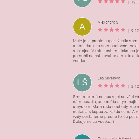
|
12.
Alexandra Š.
A
|
9.1
Male ja je proste super. Kupila som t
autosedacku a som opatovne maxi
spokojna. V minulosti mi dokonca j
pomohli nainstalovat priamo do auta
vsetko.
Lea Šavelova
LŠ
|
2.1
Sme maximálne spokojní so všetkým
nám poradia, odporučia s tým najl
úmyslom. Mám rada obchody, kde n
netlačia s kúpou za každú cenu! A 
vždy dostaneme presne to, čo potr
Ďakujeme za všetko:-)