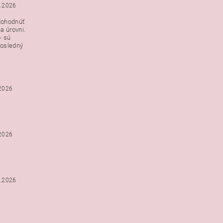
3.2026
dohodnúť
a úrovni.
- sú
posledný
.2026
.2026
2.2026