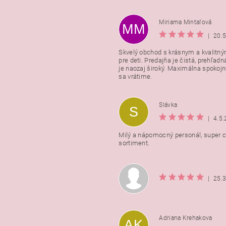
Miriama Mintaľová
MM
|
20.
Skvelý obchod s krásnym a kvalitn
pre deti. Predajňa je čistá, prehľadn
Vložením hodnotenie súhlasít
je naozaj široký. Maximálna spokojno
podmienkami ochrany osobnýc
sa vrátime.
údajov
Slávka
S
|
4.5
Milý a nápomocný personál, super ce
sortiment.
|
25.
Adriana Krehakova
AK