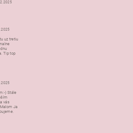
12.2025
2.2025
u uz tretiu
malne
ednu
. Tip top
2.2025
:-) Stále
epším
a vás
v Malom Ja
ebujeme.