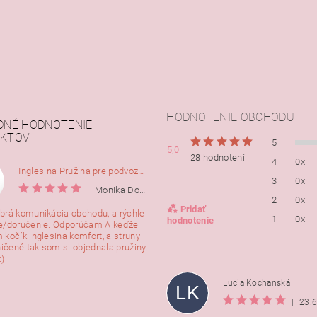
HODNOTENIE OBCHODU
DNÉ HODNOTENIE
KTOV
5
5,0
28 hodnotení
4
0x
Inglesina Pružina pre podvozok Comfort, 2ks
3
0x
|
Monika Dorušáková
2
0x
Pridať
brá komunikácia obchodu, a rýchle
1
0x
hodnotenie
e/doručenie. Odporúčam A keďže
 kočík inglesina komfort, a struny
ničené tak som si objednala pružiny
:)
Lucia Kochanská
LK
|
23.