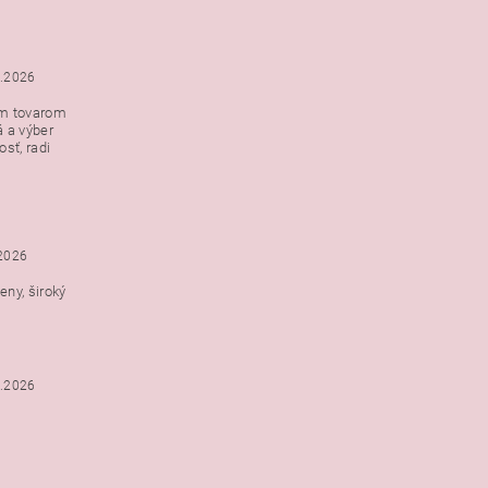
5.2026
ým tovarom
á a výber
e s
sť, radi
h
.2026
ny, široký
3.2026