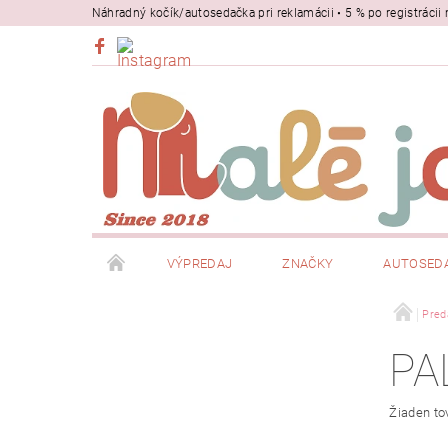
Náhradný kočík/autosedačka pri reklamácii • 5 % po registrác
VÝPREDAJ
ZNAČKY
AUTOSED
BEZPEČNOSŤ
NOSIČE
Pred
PA
Žiaden to