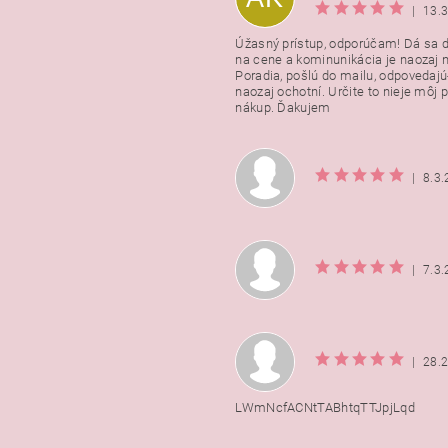
|
13.
Úžasný prístup, odporúčam! Dá sa 
na cene a kominunikácia je naozaj n
Poradia, pošlú do mailu, odpovedajú
naozaj ochotní. Určite to nieje môj 
nákup. Ďakujem
|
8.3
|
7.3
|
28.
LWmNcfACNtTABhtqTTJpjLqd