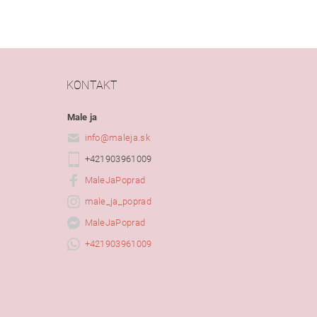
KONTAKT
Male ja
info
@
maleja.sk
+421903961009
MaleJaPoprad
male_ja_poprad
MaleJaPoprad
+421903961009