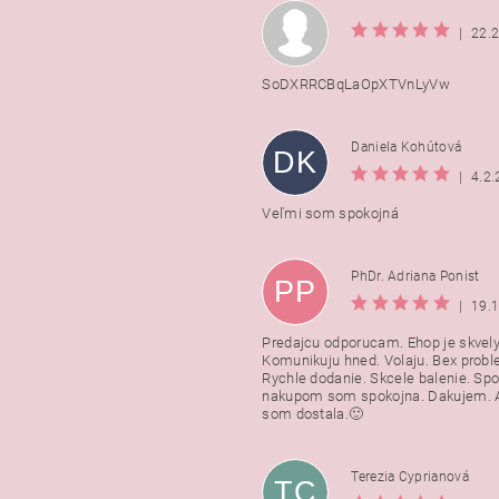
|
22.
SoDXRRCBqLaOpXTVnLyVw
Daniela Kohútová
DK
|
4.2
Veľmi som spokojná
PhDr. Adriana Ponist
PP
|
19.
Predajcu odporucam. Ehop je skvely
Komunikuju hned. Volaju. Bex probl
Rychle dodanie. Skcele balenie. Spo
nakupom som spokojna. Dakujem. A
som dostala.🙂
Terezia Cyprianová
TC