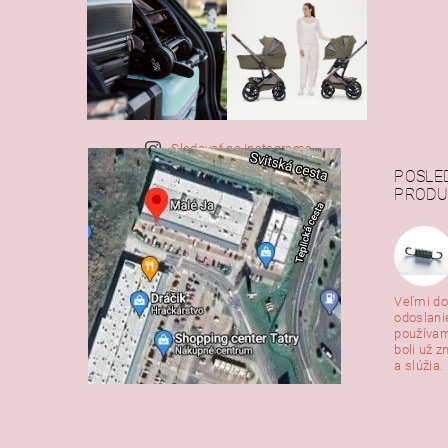
Sledovať na Instagrame
POSLE
PRODU
Veľmi do
odoslani
používam
boli už z
a slúžia. 