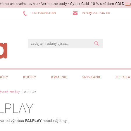
ii mimo akciového tovaru • Vernostné body • Cybex Gold -10 % s kódom GOLD
htt
+421903961009
INFO@MALEJA.SK
AČKY
KOČÍKY
KŔMENIE
SPINKANIE
DETSKÁ 
ávané značky
PALPLAY
LPLAY
var od výrobcu
PALPLAY
nebol nájdený....