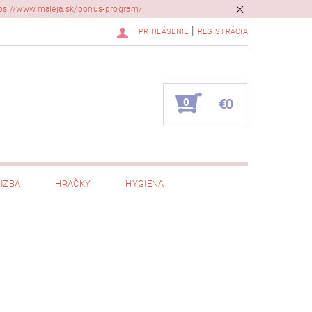
ps://www.maleja.sk/bonus-program/
|
PRIHLÁSENIE
REGISTRÁCIA
0
€0
IZBA
HRAČKY
HYGIENA