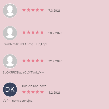
|
7.3.2026
|
28.2.2026
LWmNcfACNtTABhtqTTJpjLqd
|
22.2.2026
SoDXRRCBqLaOpXTVnLyVw
Daniela Kohútová
DK
|
4.2.2026
Veľmi som spokojná