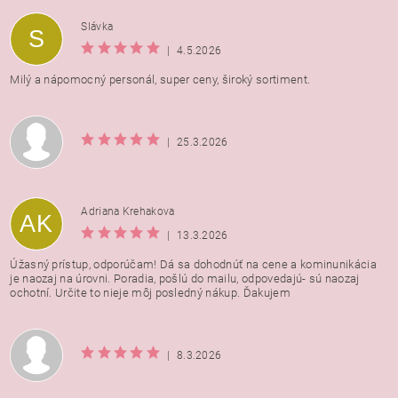
Vložením hodnotenie súhlasíte s
podmienkami ochrany
Slávka
S
osobných údajov
|
4.5.2026
Milý a nápomocný personál, super ceny, široký sortiment.
|
25.3.2026
Adriana Krehakova
AK
|
13.3.2026
Úžasný prístup, odporúčam! Dá sa dohodnúť na cene a kominunikácia
je naozaj na úrovni. Poradia, pošlú do mailu, odpovedajú- sú naozaj
ochotní. Určite to nieje môj posledný nákup. Ďakujem
|
8.3.2026