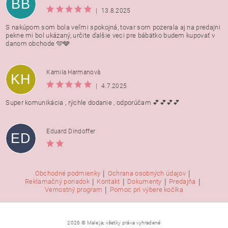
BB
|
13.8.2025
S nakúpom som bola veľmi spokojná, tovar som pozerala aj na predajni
pekne mi bol ukázaný, určite ďalšie veci pre bábätko budem kupovať v
danom obchode 🩵🩶
Kamila Harmanovà
KH
|
4.7.2025
Super komunikácia , rýchle dodanie , odporúčam 💕💕💕💕
Eduard Dindoffer
ED
|
|
Obchodné podmienky
Ochrana osobných údajov
|
|
|
|
Reklamačný poriadok
Kontakt
Dokumenty
Predajňa
|
Vernostný program
Pomoc pri výbere kočíka
2026 © Male ja, všetky práva vyhradené