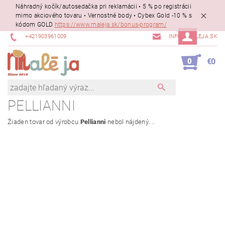
Náhradný kočík/autosedačka pri reklamácii • 5 % po registrácii
mimo akciového tovaru • Vernostné body • Cybex Gold -10 % s
kódom GOLD
https://www.maleja.sk/bonus-program/
+421903961009
INFO@MALEJA.SK
0
€0
PELLIANNI
Žiaden tovar od výrobcu
Pellianni
nebol nájdený....