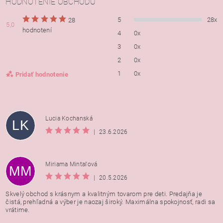
HODNOTENIE OBCHODU
5
28x
28
5,0
hodnotení
4
0x
3
0x
2
0x
1
0x
Pridať hodnotenie
Lucia Kochanská
LK
|
23.6.2026
Miriama Mintaľová
MM
|
20.5.2026
Skvelý obchod s krásnym a kvalitným tovarom pre deti. Predajňa je
čistá, prehľadná a výber je naozaj široký. Maximálna spokojnosť, radi sa
vrátime.