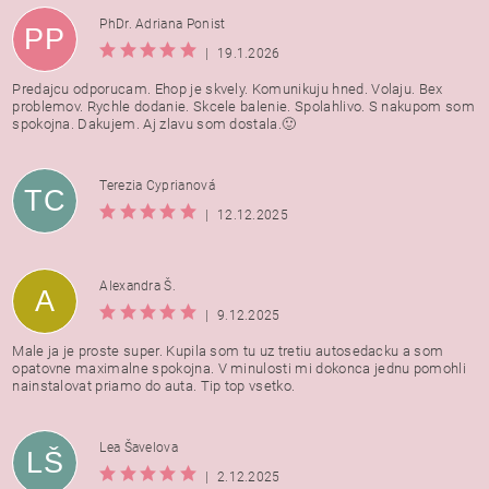
PhDr. Adriana Ponist
PP
|
19.1.2026
Predajcu odporucam. Ehop je skvely. Komunikuju hned. Volaju. Bex
problemov. Rychle dodanie. Skcele balenie. Spolahlivo. S nakupom som
spokojna. Dakujem. Aj zlavu som dostala.🙂
Terezia Cyprianová
TC
|
12.12.2025
Alexandra Š.
A
|
9.12.2025
Male ja je proste super. Kupila som tu uz tretiu autosedacku a som
opatovne maximalne spokojna. V minulosti mi dokonca jednu pomohli
nainstalovat priamo do auta. Tip top vsetko.
Lea Šavelova
LŠ
|
2.12.2025