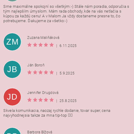
Sme maximálne spokojní so všetkým:-) Stále nám poradia, odporučia s
tým najlepším úmyslom. Mám rada obchody, kde na vás netlačia s
kúpou za každú cenu! A v Malom Ja vždy dostaneme presne to, čo
potrebujeme. Ďakujeme za všetko:-)
Zuzana Maliňáková
ZM
|
6.11.2025
Ján Boroň
JB
|
5.9.2025
Jennifer Drugdová
JD
|
25.8.2025
Skvela komunikacia, naozaj rychle dodanie, tovar super, cena
najvyhodnejsia takze za mna tip-top 👍🏻
Barbora Bížová