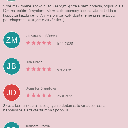
Sme maximálne spokojní so všetkým:-) Stále nám poradia, odporučia s
tým najlepším úmyslom. Mám rada obchody, kde na vás netlačia s
kúpou za každú cenu! A v Malom Ja vždy dostaneme presne to, čo
potrebujeme. Ďakujeme za všetko:-)
Zuzana Maliňáková
ZM
|
6.11.2025
Ján Boroň
JB
|
5.9.2025
Jennifer Drugdová
JD
|
25.8.2025
Skvela komunikacia, naozaj rychle dodanie, tovar super, cena
najvyhodnejsia takze za mna tip-top 👍🏻
Barbora Bížová