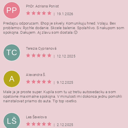
PhDr. Adriana Ponist
PP
|
19.1.2026
Predajcu odporucam. Ehop je skvely. Komunikuju hned. Volaju. Bex
problemov. Rychle dodanie. Skcele balenie. Spolahlivo. S nakupom som
spokojna. Dakujem. Aj zlavu som dostala.🙂
Terezia Cyprianová
TC
|
12.12.2025
Alexandra Š.
A
|
9.12.2025
Male ja je proste super. Kupila som tu uz tretiu autosedacku a som
opatovne maximalne spokojna. V minulosti mi dokonca jednu pomohli
nainstalovat priamo do auta. Tip top vsetko.
Lea Šavelova
LŠ
|
2.12.2025