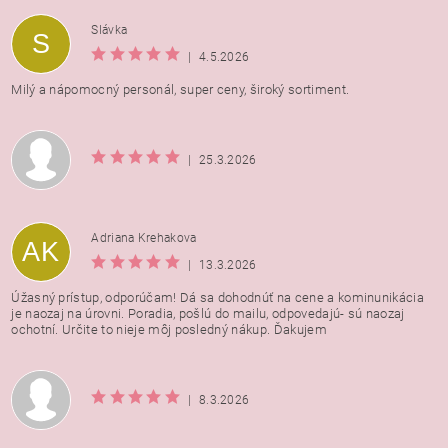
Vložením hodnotenie súhlasíte s
podmienkami ochrany
Slávka
S
osobných údajov
|
4.5.2026
Milý a nápomocný personál, super ceny, široký sortiment.
|
25.3.2026
Adriana Krehakova
AK
|
13.3.2026
Úžasný prístup, odporúčam! Dá sa dohodnúť na cene a kominunikácia
je naozaj na úrovni. Poradia, pošlú do mailu, odpovedajú- sú naozaj
ochotní. Určite to nieje môj posledný nákup. Ďakujem
|
8.3.2026