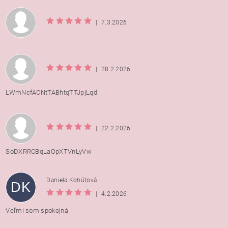
|
7.3.2026
|
28.2.2026
LWmNcfACNtTABhtqTTJpjLqd
|
22.2.2026
SoDXRRCBqLaOpXTVnLyVw
Daniela Kohútová
DK
|
4.2.2026
Veľmi som spokojná