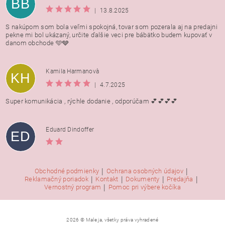
BB
|
13.8.2025
S nakúpom som bola veľmi spokojná, tovar som pozerala aj na predajni
pekne mi bol ukázaný, určite ďalšie veci pre bábätko budem kupovať v
danom obchode 🩵🩶
Kamila Harmanovà
KH
|
4.7.2025
Super komunikácia , rýchle dodanie , odporúčam 💕💕💕💕
Eduard Dindoffer
ED
|
|
Obchodné podmienky
Ochrana osobných údajov
|
|
|
|
Reklamačný poriadok
Kontakt
Dokumenty
Predajňa
|
Vernostný program
Pomoc pri výbere kočíka
2026 © Male ja, všetky práva vyhradené