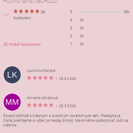
HODNOTENIE OBCHODU
5
28x
28
5,0
hodnotení
4
0x
3
0x
2
0x
1
0x
Pridať hodnotenie
Lucia Kochanská
LK
|
23.6.2026
Miriama Mintaľová
MM
|
20.5.2026
Skvelý obchod s krásnym a kvalitným tovarom pre deti. Predajňa je
čistá, prehľadná a výber je naozaj široký. Maximálna spokojnosť, radi sa
vrátime.