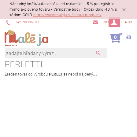
Náhradný kočík/autosedačka pri reklamácii • 5 % po registrácii
mimo akciového tovaru • Vernostné body • Cybex Gold -10 % s
kódom GOLD
https://www.maleja.sk/bonus-program/
+421903961009
INFO@MALEJA.SK
0
€0
PERLETTI
Žiaden tovar od výrobcu
PERLETTI
nebol nájdený....