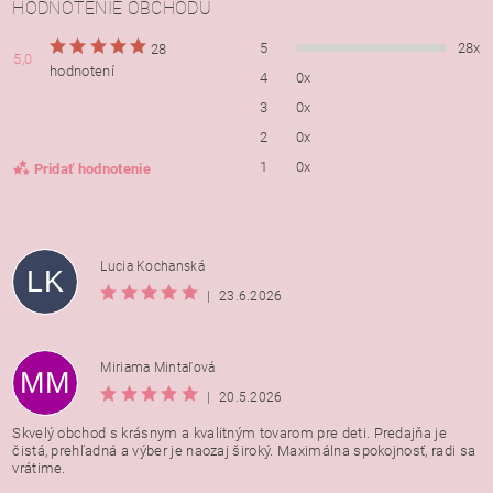
HODNOTENIE OBCHODU
5
28x
28
5,0
hodnotení
4
0x
3
0x
2
0x
1
0x
Pridať hodnotenie
Lucia Kochanská
LK
|
23.6.2026
Miriama Mintaľová
MM
|
20.5.2026
Skvelý obchod s krásnym a kvalitným tovarom pre deti. Predajňa je
čistá, prehľadná a výber je naozaj široký. Maximálna spokojnosť, radi sa
vrátime.