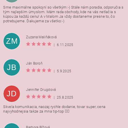
Sme maximálne spokojní so všetkým:-) Stále nám poradia, odporučia s
tým najlepším úmyslom. Mám rada obchody, kde na vás netlačia s
kúpou za každú cenu! A v Malom Ja vždy dostaneme presne to, čo
potrebujeme. Ďakujeme za všetko:-)
Zuzana Maliňáková
ZM
|
6.11.2025
Ján Boroň
JB
|
5.9.2025
Jennifer Drugdová
JD
|
25.8.2025
Skvela komunikacia, naozaj rychle dodanie, tovar super, cena
najvyhodnejsia takze za mna tip-top 👍🏻
Barbora Bížová