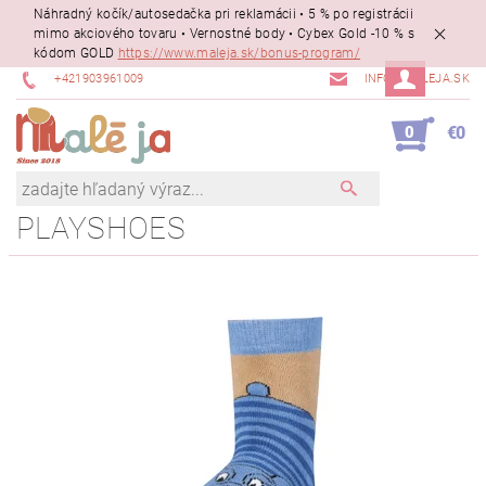
Náhradný kočík/autosedačka pri reklamácii • 5 % po registrácii
mimo akciového tovaru • Vernostné body • Cybex Gold -10 % s
kódom GOLD
https://www.maleja.sk/bonus-program/
+421903961009
INFO@MALEJA.SK
0
€0
PLAYSHOES