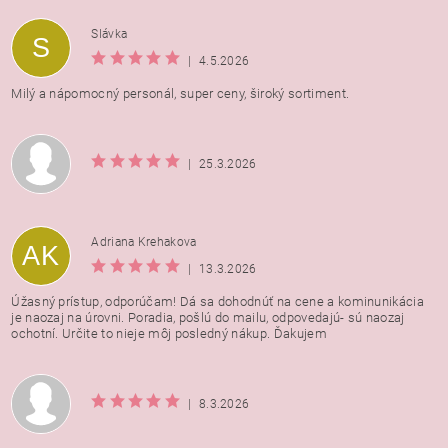
Vložením hodnotenie súhlasíte s
podmienkami ochrany
Slávka
S
osobných údajov
|
4.5.2026
Milý a nápomocný personál, super ceny, široký sortiment.
|
25.3.2026
Adriana Krehakova
AK
|
13.3.2026
Úžasný prístup, odporúčam! Dá sa dohodnúť na cene a kominunikácia
je naozaj na úrovni. Poradia, pošlú do mailu, odpovedajú- sú naozaj
ochotní. Určite to nieje môj posledný nákup. Ďakujem
|
8.3.2026