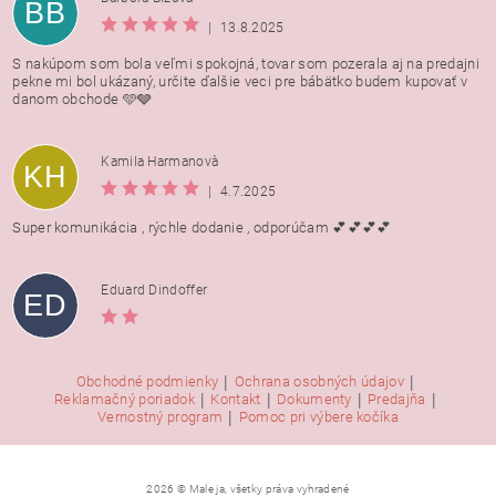
BB
|
13.8.2025
S nakúpom som bola veľmi spokojná, tovar som pozerala aj na predajni
pekne mi bol ukázaný, určite ďalšie veci pre bábätko budem kupovať v
danom obchode 🩵🩶
Kamila Harmanovà
KH
|
4.7.2025
Super komunikácia , rýchle dodanie , odporúčam 💕💕💕💕
Eduard Dindoffer
ED
|
|
Obchodné podmienky
Ochrana osobných údajov
|
|
|
|
Reklamačný poriadok
Kontakt
Dokumenty
Predajňa
|
Vernostný program
Pomoc pri výbere kočíka
2026 © Male ja, všetky práva vyhradené