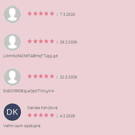
|
7.3.2026
|
28.2.2026
LWmNcfACNtTABhtqTTJpjLqd
|
22.2.2026
SoDXRRCBqLaOpXTVnLyVw
Daniela Kohútová
DK
|
4.2.2026
Veľmi som spokojná