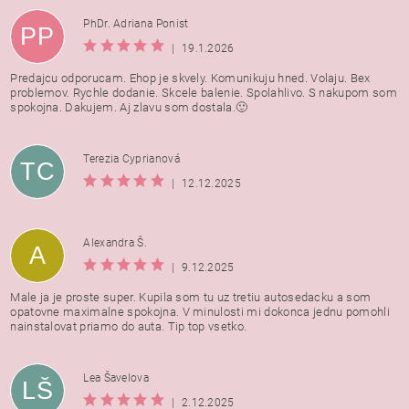
PhDr. Adriana Ponist
PP
|
19.1.2026
Predajcu odporucam. Ehop je skvely. Komunikuju hned. Volaju. Bex
problemov. Rychle dodanie. Skcele balenie. Spolahlivo. S nakupom som
spokojna. Dakujem. Aj zlavu som dostala.🙂
Terezia Cyprianová
TC
|
12.12.2025
Alexandra Š.
A
|
9.12.2025
Male ja je proste super. Kupila som tu uz tretiu autosedacku a som
opatovne maximalne spokojna. V minulosti mi dokonca jednu pomohli
nainstalovat priamo do auta. Tip top vsetko.
Lea Šavelova
LŠ
|
2.12.2025