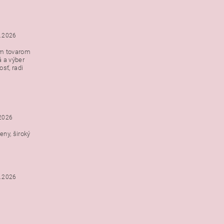
5.2026
ým tovarom
á a výber
e s
sť, radi
h
.2026
ny, široký
3.2026