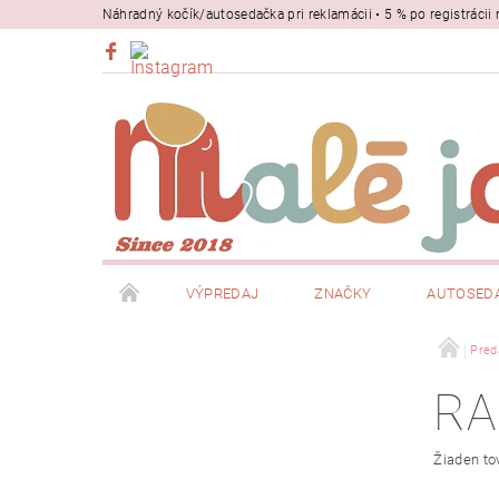
Náhradný kočík/autosedačka pri reklamácii • 5 % po registrác
VÝPREDAJ
ZNAČKY
AUTOSED
BEZPEČNOSŤ
NOSIČE
Pred
RA
Žiaden to