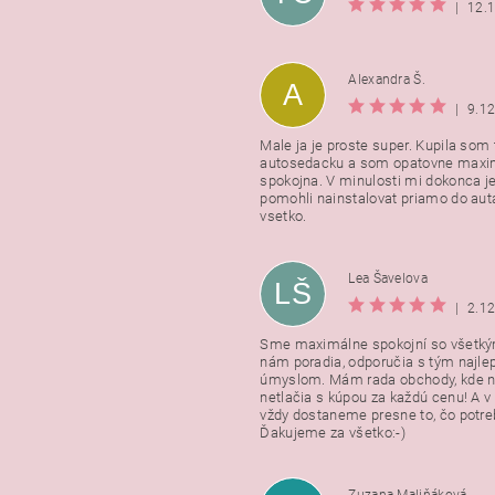
|
12.
Alexandra Š.
A
|
9.1
Male ja je proste super. Kupila som t
autosedacku a som opatovne maxi
spokojna. V minulosti mi dokonca j
pomohli nainstalovat priamo do auta
vsetko.
Lea Šavelova
LŠ
|
2.1
Sme maximálne spokojní so všetkým
nám poradia, odporučia s tým najl
úmyslom. Mám rada obchody, kde n
netlačia s kúpou za každú cenu! A 
vždy dostaneme presne to, čo potr
Ďakujeme za všetko:-)