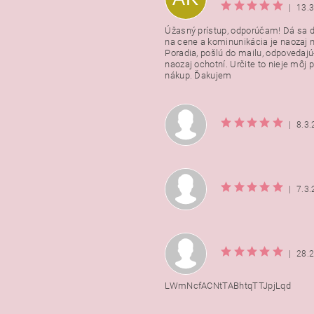
|
13.
Úžasný prístup, odporúčam! Dá sa 
na cene a kominunikácia je naozaj n
Poradia, pošlú do mailu, odpovedajú
naozaj ochotní. Určite to nieje môj 
nákup. Ďakujem
|
8.3
|
7.3
|
28.
LWmNcfACNtTABhtqTTJpjLqd