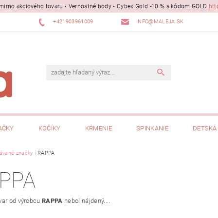
ii mimo akciového tovaru • Vernostné body • Cybex Gold -10 % s kódom GOLD
htt
+421903961009
INFO@MALEJA.SK
AČKY
KOČÍKY
KŔMENIE
SPINKANIE
DETSKÁ 
ávané značky
RAPPA
PPA
var od výrobcu
RAPPA
nebol nájdený....