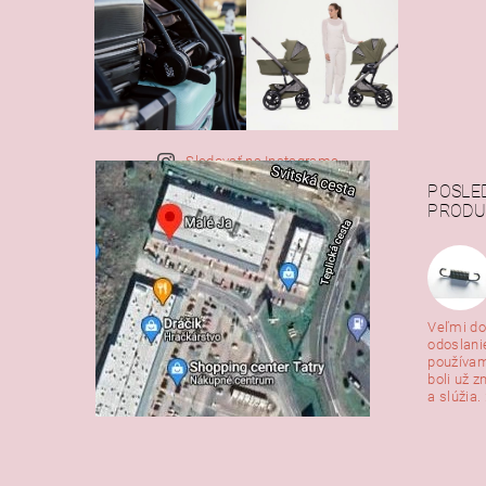
Sledovať na Instagrame
POSLE
PRODU
Veľmi do
odoslani
používam
boli už z
a slúžia. 