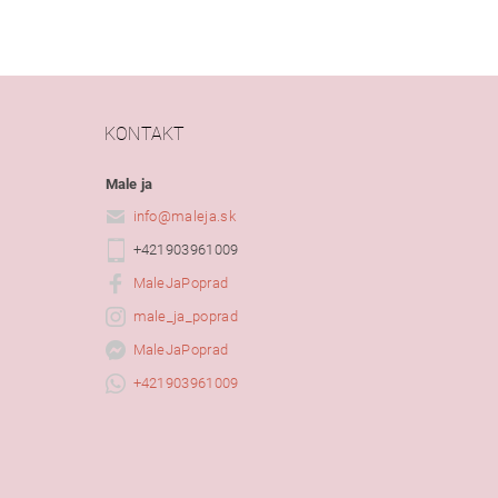
KONTAKT
Male ja
info
@
maleja.sk
+421903961009
MaleJaPoprad
male_ja_poprad
MaleJaPoprad
+421903961009