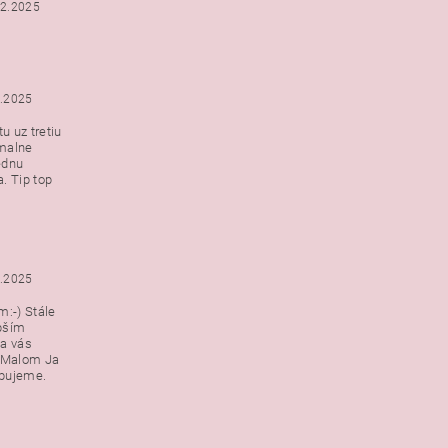
12.2025
2.2025
u uz tretiu
malne
ednu
. Tip top
2.2025
:-) Stále
epším
a vás
v Malom Ja
ebujeme.