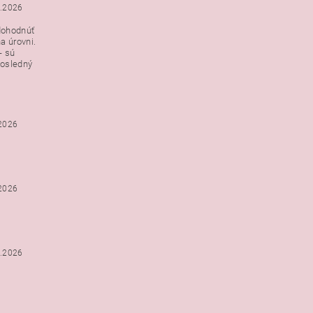
3.2026
dohodnúť
a úrovni.
- sú
posledný
.2026
.2026
2.2026