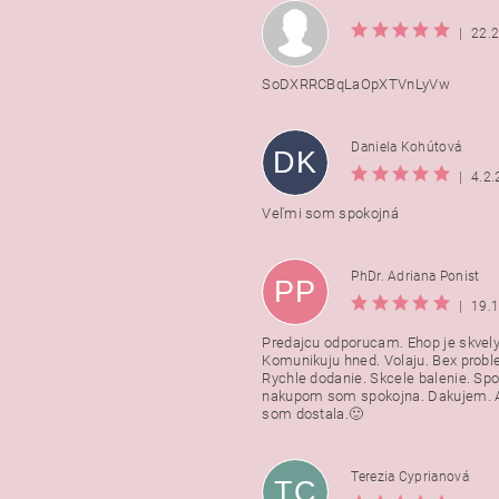
|
22.
SoDXRRCBqLaOpXTVnLyVw
Daniela Kohútová
DK
|
4.2
Veľmi som spokojná
PhDr. Adriana Ponist
PP
|
19.
Predajcu odporucam. Ehop je skvely
Komunikuju hned. Volaju. Bex probl
Rychle dodanie. Skcele balenie. Spo
nakupom som spokojna. Dakujem. A
som dostala.🙂
Terezia Cyprianová
TC