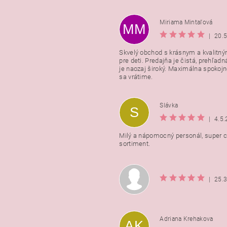
Miriama Mintaľová
MM
|
20.
Skvelý obchod s krásnym a kvalitn
pre deti. Predajňa je čistá, prehľadn
Vložením hodnotenie súhlasít
je naozaj široký. Maximálna spokojno
podmienkami ochrany osobnýc
sa vrátime.
údajov
Slávka
S
|
4.5
Milý a nápomocný personál, super ce
sortiment.
|
25.
Adriana Krehakova
AK