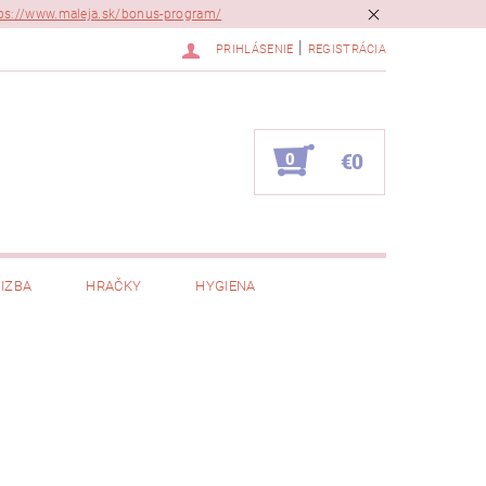
ps://www.maleja.sk/bonus-program/
|
PRIHLÁSENIE
REGISTRÁCIA
0
€0
IZBA
HRAČKY
HYGIENA