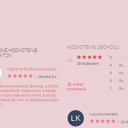
HODNOTENIE OBCHODU
DNÉ HODNOTENIE
KTOV
5
5,0
28 hodnotení
4
0x
Inglesina Pružina pre podvozok Comfort, 2ks
3
0x
|
Monika Dorušáková
2
0x
Pridať
brá komunikácia obchodu, a rýchle
1
0x
hodnotenie
e/doručenie. Odporúčam A keďže
 kočík inglesina komfort, a struny
ničené tak som si objednala pružiny
:)
Lucia Kochanská
LK
|
23.