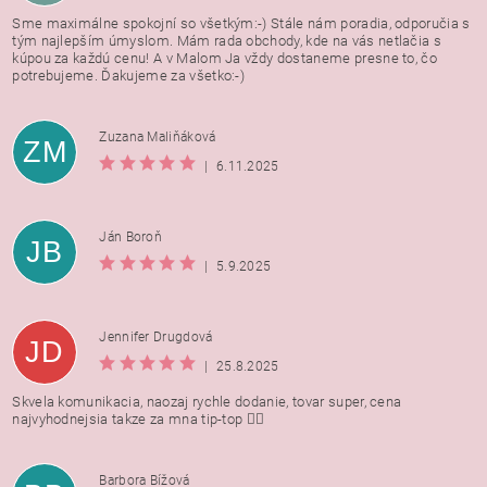
Sme maximálne spokojní so všetkým:-) Stále nám poradia, odporučia s
tým najlepším úmyslom. Mám rada obchody, kde na vás netlačia s
kúpou za každú cenu! A v Malom Ja vždy dostaneme presne to, čo
potrebujeme. Ďakujeme za všetko:-)
Zuzana Maliňáková
ZM
|
6.11.2025
Ján Boroň
JB
|
5.9.2025
Jennifer Drugdová
JD
|
25.8.2025
Skvela komunikacia, naozaj rychle dodanie, tovar super, cena
najvyhodnejsia takze za mna tip-top 👍🏻
Barbora Bížová