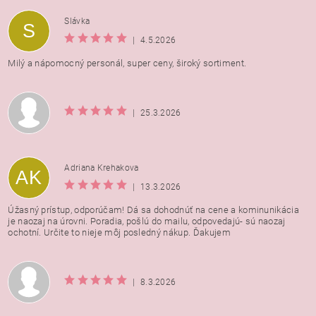
Vložením hodnotenie súhlasíte s
podmienkami ochrany
Slávka
S
osobných údajov
|
4.5.2026
Milý a nápomocný personál, super ceny, široký sortiment.
|
25.3.2026
Adriana Krehakova
AK
|
13.3.2026
Úžasný prístup, odporúčam! Dá sa dohodnúť na cene a kominunikácia
je naozaj na úrovni. Poradia, pošlú do mailu, odpovedajú- sú naozaj
ochotní. Určite to nieje môj posledný nákup. Ďakujem
|
8.3.2026