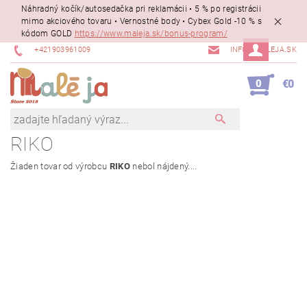
Náhradný kočík/autosedačka pri reklamácii • 5 % po registrácii
mimo akciového tovaru • Vernostné body • Cybex Gold -10 % s
kódom GOLD
https://www.maleja.sk/bonus-program/
+421903961009
INFO@MALEJA.SK
0
€0
RIKO
Žiaden tovar od výrobcu
RIKO
nebol nájdený....