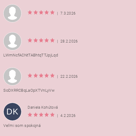
|
7.3.2026
|
28.2.2026
LWmNcfACNtTABhtqTTJpjLqd
|
22.2.2026
SoDXRRCBqLaOpXTVnLyVw
Daniela Kohútová
DK
|
4.2.2026
Veľmi som spokojná