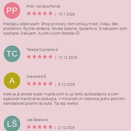
PhDr. Adriana Ponist
PP
|
19.1.2026
Predajcu odporucam. Ehop je skvely. Komunikuju hned. Volaju. Bex
problemov. Rychle dodanie. Skcele balenie. Spolahlivo. S nakupom som
spokojna. Dakujem. Aj zlavu som dostala.🙂
Terezia Cyprianová
TC
|
12.12.2025
Alexandra Š.
A
|
9.12.2025
Male ja je proste super. Kupila som tu uz tretiu autosedacku a som
opatovne maximalne spokojna. V minulosti mi dokonca jednu pomohli
nainstalovat priamo do auta. Tip top vsetko.
Lea Šavelova
LŠ
|
2.12.2025