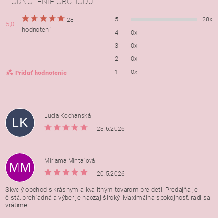
HODNOTENIE OBCHODU
5
28x
28
5,0
hodnotení
4
0x
3
0x
2
0x
1
0x
Pridať hodnotenie
Lucia Kochanská
LK
|
23.6.2026
Miriama Mintaľová
MM
|
20.5.2026
Skvelý obchod s krásnym a kvalitným tovarom pre deti. Predajňa je
čistá, prehľadná a výber je naozaj široký. Maximálna spokojnosť, radi sa
vrátime.