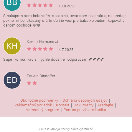
BB
|
13.8.2025
S nakúpom som bola veľmi spokojná, tovar som pozerala aj na predajni
pekne mi bol ukázaný, určite ďalšie veci pre bábätko budem kupovať v
danom obchode 🩵🩶
Kamila Harmanovà
KH
|
4.7.2025
Super komunikácia , rýchle dodanie , odporúčam 💕💕💕💕
Eduard Dindoffer
ED
|
|
Obchodné podmienky
Ochrana osobných údajov
|
|
|
|
Reklamačný poriadok
Kontakt
Dokumenty
Predajňa
|
Vernostný program
Pomoc pri výbere kočíka
2026 © Male ja, všetky práva vyhradené