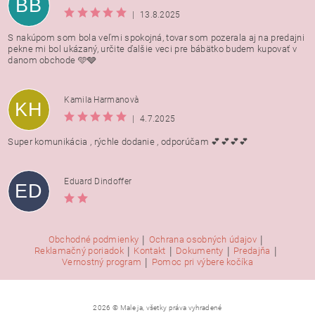
BB
|
13.8.2025
S nakúpom som bola veľmi spokojná, tovar som pozerala aj na predajni
pekne mi bol ukázaný, určite ďalšie veci pre bábätko budem kupovať v
danom obchode 🩵🩶
Kamila Harmanovà
KH
|
4.7.2025
Super komunikácia , rýchle dodanie , odporúčam 💕💕💕💕
Eduard Dindoffer
ED
|
|
Obchodné podmienky
Ochrana osobných údajov
|
|
|
|
Reklamačný poriadok
Kontakt
Dokumenty
Predajňa
|
Vernostný program
Pomoc pri výbere kočíka
2026 © Male ja, všetky práva vyhradené