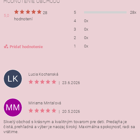
HODNOTENIE OBCHODU
5
28x
28
5,0
hodnotení
4
0x
3
0x
2
0x
1
0x
Pridať hodnotenie
Lucia Kochanská
LK
|
23.6.2026
Miriama Mintaľová
MM
|
20.5.2026
Skvelý obchod s krásnym a kvalitným tovarom pre deti. Predajňa je
čistá, prehľadná a výber je naozaj široký. Maximálna spokojnosť, radi sa
vrátime.