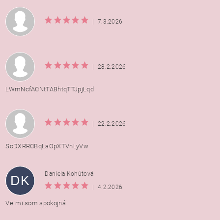
|
7.3.2026
|
28.2.2026
LWmNcfACNtTABhtqTTJpjLqd
|
22.2.2026
SoDXRRCBqLaOpXTVnLyVw
Daniela Kohútová
DK
|
4.2.2026
Veľmi som spokojná