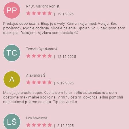
PhDr. Adriana Ponist
PP
|
19.1.2026
Predajcu odporucam. Ehop je skvely. Komunikuju hned. Volaju. Bex
problemov. Rychle dodanie. Skcele balenie. Spolahlivo. S nakupom som
spokojna. Dakujem. Aj zlavu som dostala.🙂
Terezia Cyprianová
TC
|
12.12.2025
Alexandra Š.
A
|
9.12.2025
Male ja je proste super. Kupila som tu uz tretiu autosedacku a som
opatovne maximalne spokojna. V minulosti mi dokonca jednu pomohli
nainstalovat priamo do auta. Tip top vsetko.
Lea Šavelova
LŠ
|
2.12.2025