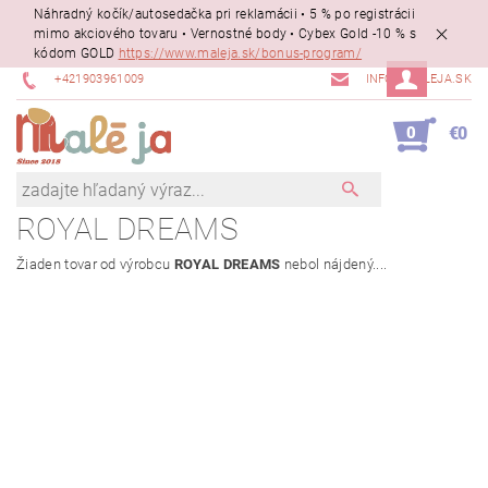
Náhradný kočík/autosedačka pri reklamácii • 5 % po registrácii
mimo akciového tovaru • Vernostné body • Cybex Gold -10 % s
kódom GOLD
https://www.maleja.sk/bonus-program/
+421903961009
INFO@MALEJA.SK
0
€0
ROYAL DREAMS
Žiaden tovar od výrobcu
ROYAL DREAMS
nebol nájdený....