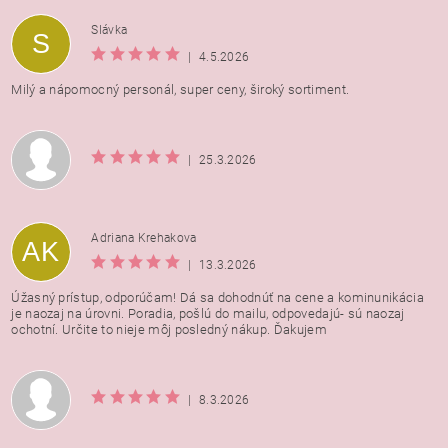
Vložením hodnotenie súhlasíte s
podmienkami ochrany
Slávka
S
osobných údajov
|
4.5.2026
Milý a nápomocný personál, super ceny, široký sortiment.
|
25.3.2026
Adriana Krehakova
AK
|
13.3.2026
Úžasný prístup, odporúčam! Dá sa dohodnúť na cene a kominunikácia
je naozaj na úrovni. Poradia, pošlú do mailu, odpovedajú- sú naozaj
ochotní. Určite to nieje môj posledný nákup. Ďakujem
|
8.3.2026