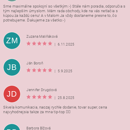
Sme maximálne spokojní so všetkým:-) Stále nám poradia, odporučia s
tým najlepším úmyslom. Mám rada obchody, kde na vás netlačia s
kúpou za každú cenu! A v Malom Ja vždy dostaneme presne to, čo
potrebujeme. Ďakujeme za všetko:-)
Zuzana Maliňáková
ZM
|
6.11.2025
Ján Boroň
JB
|
5.9.2025
Jennifer Drugdová
JD
|
25.8.2025
Skvela komunikacia, naozaj rychle dodanie, tovar super, cena
najvyhodnejsia takze za mna tip-top 👍🏻
Barbora Bížová