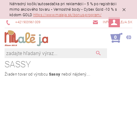
Náhradný kočík/autosedačka pri reklamácii • 5 % po registrácii
mimo akciového tovaru • Vernostné body • Cybex Gold -10 % s
kódom GOLD
https://www.maleja.sk/bonus-program/
+421903961009
INFO@MALEJA.SK
0
€0
SASSY
Žiaden tovar od výrobcu
Sassy
nebol nájdený....