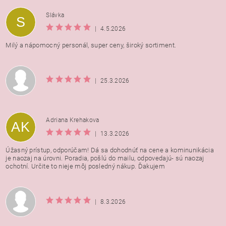
Vložením hodnotenie súhlasíte s
podmienkami ochrany
Slávka
S
osobných údajov
|
4.5.2026
Milý a nápomocný personál, super ceny, široký sortiment.
|
25.3.2026
Adriana Krehakova
AK
|
13.3.2026
Úžasný prístup, odporúčam! Dá sa dohodnúť na cene a kominunikácia
je naozaj na úrovni. Poradia, pošlú do mailu, odpovedajú- sú naozaj
ochotní. Určite to nieje môj posledný nákup. Ďakujem
|
8.3.2026