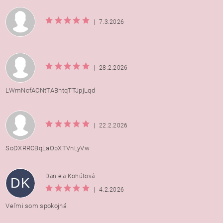
|
7.3.2026
|
28.2.2026
LWmNcfACNtTABhtqTTJpjLqd
|
22.2.2026
SoDXRRCBqLaOpXTVnLyVw
Daniela Kohútová
DK
|
4.2.2026
Veľmi som spokojná