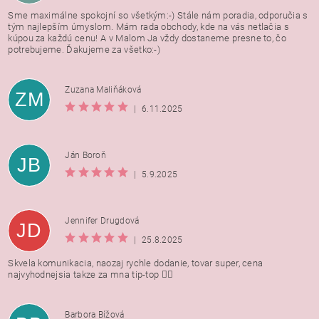
Sme maximálne spokojní so všetkým:-) Stále nám poradia, odporučia s
tým najlepším úmyslom. Mám rada obchody, kde na vás netlačia s
kúpou za každú cenu! A v Malom Ja vždy dostaneme presne to, čo
potrebujeme. Ďakujeme za všetko:-)
Zuzana Maliňáková
ZM
|
6.11.2025
Ján Boroň
JB
|
5.9.2025
Jennifer Drugdová
JD
|
25.8.2025
Skvela komunikacia, naozaj rychle dodanie, tovar super, cena
najvyhodnejsia takze za mna tip-top 👍🏻
Barbora Bížová