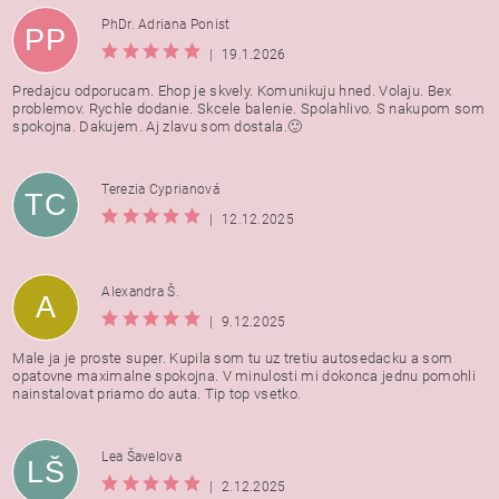
PhDr. Adriana Ponist
PP
|
19.1.2026
Predajcu odporucam. Ehop je skvely. Komunikuju hned. Volaju. Bex
problemov. Rychle dodanie. Skcele balenie. Spolahlivo. S nakupom som
spokojna. Dakujem. Aj zlavu som dostala.🙂
Terezia Cyprianová
TC
|
12.12.2025
Alexandra Š.
A
|
9.12.2025
Male ja je proste super. Kupila som tu uz tretiu autosedacku a som
opatovne maximalne spokojna. V minulosti mi dokonca jednu pomohli
nainstalovat priamo do auta. Tip top vsetko.
Lea Šavelova
LŠ
|
2.12.2025