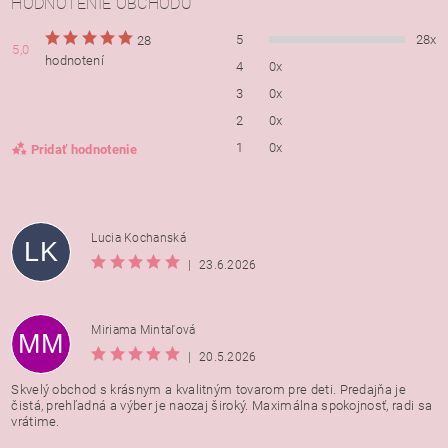
HODNOTENIE OBCHODU
5
28x
28
5,0
hodnotení
4
0x
3
0x
2
0x
1
0x
Pridať hodnotenie
Lucia Kochanská
LK
|
23.6.2026
Miriama Mintaľová
MM
|
20.5.2026
Skvelý obchod s krásnym a kvalitným tovarom pre deti. Predajňa je
čistá, prehľadná a výber je naozaj široký. Maximálna spokojnosť, radi sa
vrátime.