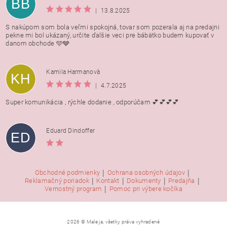
BB
|
13.8.2025
S nakúpom som bola veľmi spokojná, tovar som pozerala aj na predajni
pekne mi bol ukázaný, určite ďalšie veci pre bábätko budem kupovať v
danom obchode 🩵🩶
Kamila Harmanovà
KH
|
4.7.2025
Super komunikácia , rýchle dodanie , odporúčam 💕💕💕💕
Eduard Dindoffer
ED
|
|
Obchodné podmienky
Ochrana osobných údajov
|
|
|
|
Reklamačný poriadok
Kontakt
Dokumenty
Predajňa
|
Vernostný program
Pomoc pri výbere kočíka
2026 © Male ja, všetky práva vyhradené