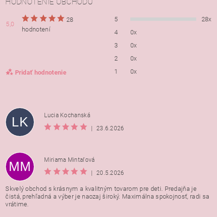
HODNOTENIE OBCHODU
5
28x
28
5,0
hodnotení
4
0x
3
0x
2
0x
1
0x
Pridať hodnotenie
Lucia Kochanská
LK
|
23.6.2026
Miriama Mintaľová
MM
|
20.5.2026
Skvelý obchod s krásnym a kvalitným tovarom pre deti. Predajňa je
čistá, prehľadná a výber je naozaj široký. Maximálna spokojnosť, radi sa
vrátime.