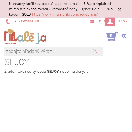
Náhradný kočík/autosedačka pri reklamácii • 5 % po registrácii
mimo akciového tovaru • Vernostné body • Cybex Gold -10 % s
kódom GOLD
https://www.maleja.sk/bonus-program/
+421903961009
INFO@MALEJA.SK
0
€0
SEJOY
Žiaden tovar od výrobcu
SEJOY
nebol nájdený....