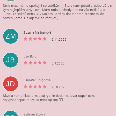
Sme maximálne spokojní so všetkým:-) Stále nám poradia, odporučia s
tým najlepším úmyslom. Mám rada obchody, kde na vás netlačia s
kúpou za každú cenu! A v Malom Ja vždy dostaneme presne to, čo
potrebujeme. Ďakujeme za všetko:-)
Zuzana Maliňáková
ZM
|
6.11.2025
Ján Boroň
JB
|
5.9.2025
Jennifer Drugdová
JD
|
25.8.2025
Skvela komunikacia, naozaj rychle dodanie, tovar super, cena
najvyhodnejsia takze za mna tip-top 👍🏻
Barbora Bížová