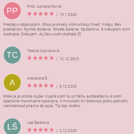
PhDr. Adriana Ponist
PP
|
19.1.2026
Predajcu odporucam. Ehop je skvely. Komunikuju hned. Volaju. Bex
problemov. Rychle dodanie. Skcele balenie. Spolahlivo. S nakupom som
spokojna. Dakujem. Aj zlavu som dostala.🙂
Terezia Cyprianová
TC
|
12.12.2025
Alexandra Š.
A
|
9.12.2025
Male ja je proste super. Kupila som tu uz tretiu autosedacku a som
opatovne maximalne spokojna. V minulosti mi dokonca jednu pomohli
nainstalovat priamo do auta. Tip top vsetko.
Lea Šavelova
LŠ
|
2.12.2025