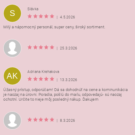
Vložením hodnotenie súhlasíte s
podmienkami ochrany
Slávka
S
osobných údajov
|
4.5.2026
Milý a nápomocný personál, super ceny, široký sortiment.
|
25.3.2026
Adriana Krehakova
AK
|
13.3.2026
Úžasný prístup, odporúčam! Dá sa dohodnúť na cene a kominunikácia
je naozaj na úrovni. Poradia, pošlú do mailu, odpovedajú- sú naozaj
ochotní. Určite to nieje môj posledný nákup. Ďakujem
|
8.3.2026