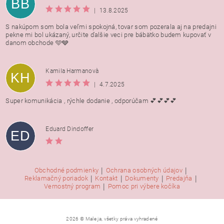
BB
|
13.8.2025
S nakúpom som bola veľmi spokojná, tovar som pozerala aj na predajni
pekne mi bol ukázaný, určite ďalšie veci pre bábätko budem kupovať v
danom obchode 🩵🩶
Kamila Harmanovà
KH
|
4.7.2025
Super komunikácia , rýchle dodanie , odporúčam 💕💕💕💕
Eduard Dindoffer
ED
|
|
Obchodné podmienky
Ochrana osobných údajov
|
|
|
|
Reklamačný poriadok
Kontakt
Dokumenty
Predajňa
|
Vernostný program
Pomoc pri výbere kočíka
2026 © Male ja, všetky práva vyhradené