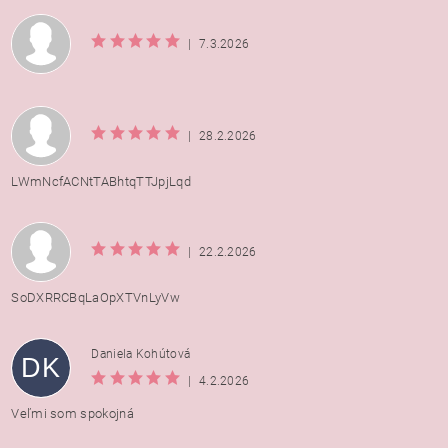
|
7.3.2026
|
28.2.2026
LWmNcfACNtTABhtqTTJpjLqd
|
22.2.2026
SoDXRRCBqLaOpXTVnLyVw
Daniela Kohútová
DK
|
4.2.2026
Veľmi som spokojná