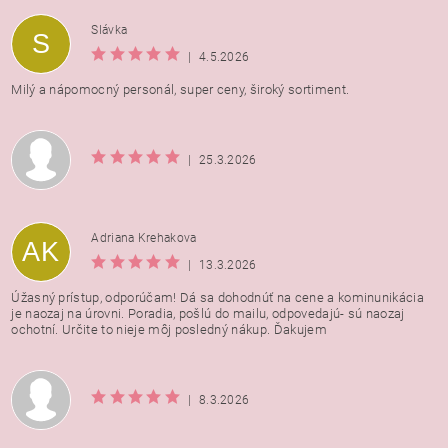
Vložením hodnotenie súhlasíte s
podmienkami ochrany
Slávka
S
osobných údajov
|
4.5.2026
Milý a nápomocný personál, super ceny, široký sortiment.
|
25.3.2026
Adriana Krehakova
AK
|
13.3.2026
Úžasný prístup, odporúčam! Dá sa dohodnúť na cene a kominunikácia
je naozaj na úrovni. Poradia, pošlú do mailu, odpovedajú- sú naozaj
ochotní. Určite to nieje môj posledný nákup. Ďakujem
|
8.3.2026