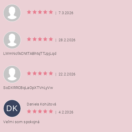
|
7.3.2026
|
28.2.2026
LWmNcfACNtTABhtqTTJpjLqd
|
22.2.2026
SoDXRRCBqLaOpXTVnLyVw
Daniela Kohútová
DK
|
4.2.2026
Veľmi som spokojná