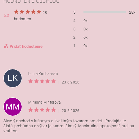
HODNOTENIE OBCHODU
5
28x
28
5,0
hodnotení
4
0x
3
0x
2
0x
1
0x
Pridať hodnotenie
Lucia Kochanská
LK
|
23.6.2026
Miriama Mintaľová
MM
|
20.5.2026
Skvelý obchod s krásnym a kvalitným tovarom pre deti. Predajňa je
čistá, prehľadná a výber je naozaj široký. Maximálna spokojnosť, radi sa
vrátime.