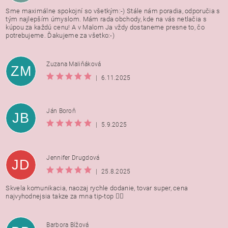
Sme maximálne spokojní so všetkým:-) Stále nám poradia, odporučia s
tým najlepším úmyslom. Mám rada obchody, kde na vás netlačia s
kúpou za každú cenu! A v Malom Ja vždy dostaneme presne to, čo
potrebujeme. Ďakujeme za všetko:-)
Zuzana Maliňáková
ZM
|
6.11.2025
Ján Boroň
JB
|
5.9.2025
Jennifer Drugdová
JD
|
25.8.2025
Skvela komunikacia, naozaj rychle dodanie, tovar super, cena
najvyhodnejsia takze za mna tip-top 👍🏻
Barbora Bížová