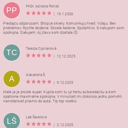
PhDr. Adriana Ponist
PP
|
19.1.2026
Predajcu odporucam. Ehop je skvely. Komunikuju hned. Volaju. Bex
problemov. Rychle dodanie. Skcele balenie. Spolahlivo. S nakupom som
spokojna. Dakujem. Aj zlavu som dostala.🙂
Terezia Cyprianová
TC
|
12.12.2025
Alexandra Š.
A
|
9.12.2025
Male ja je proste super. Kupila som tu uz tretiu autosedacku a som
opatovne maximalne spokojna. V minulosti mi dokonca jednu pomohli
nainstalovat priamo do auta. Tip top vsetko.
Lea Šavelova
LŠ
|
2.12.2025