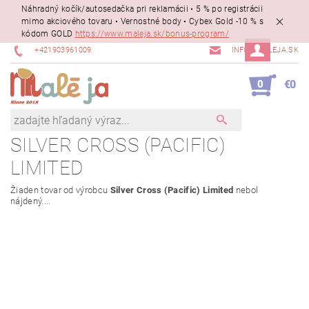
Náhradný kočík/autosedačka pri reklamácii • 5 % po registrácii
mimo akciového tovaru • Vernostné body • Cybex Gold -10 % s
kódom GOLD
https://www.maleja.sk/bonus-program/
+421903961009
INFO@MALEJA.SK
0
€0
SILVER CROSS (PACIFIC)
LIMITED
Žiaden tovar od výrobcu
Silver Cross (Pacific) Limited
nebol
nájdený....